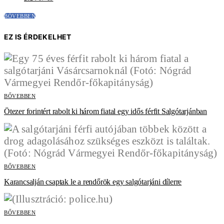
BŐVEBBEN
EZ IS ÉRDEKELHET
BŐVEBBEN
Ötezer forintért rabolt ki három fiatal egy idős férfit Salgótarjánban
BŐVEBBEN
Karancsalján csaptak le a rendőrök egy salgótarjáni dílerre
BŐVEBBEN