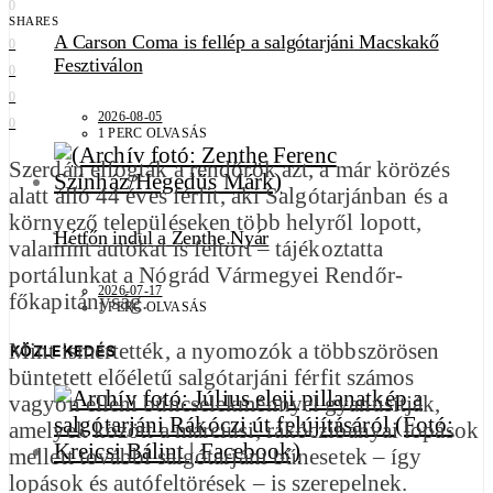
0
SHARES
A Carson Coma is fellép a salgótarjáni Macskakő
0
Fesztiválon
0
0
2026-08-05
0
1 PERC OLVASÁS
Szerdán elfogták a rendőrök azt, a már körözés
alatt álló 44 éves férfit, aki Salgótarjánban és a
környező településeken több helyről lopott,
Hétfőn indul a Zenthe Nyár
valamint autókat is feltört – tájékoztatta
portálunkat a Nógrád Vármegyei Rendőr-
2026-07-17
főkapitányság.
1 PERC OLVASÁS
Mint ismertették, a nyomozók a többszörösen
KÖZLEKEDÉS
büntetett előéletű salgótarjáni férfit számos
vagyon elleni bűncselekménnyel gyanúsítják,
amelyek között a márciusi, rákóczibányai lopások
mellett további salgótarjáni bűnesetek – így
lopások és autófeltörések – is szerepelnek.