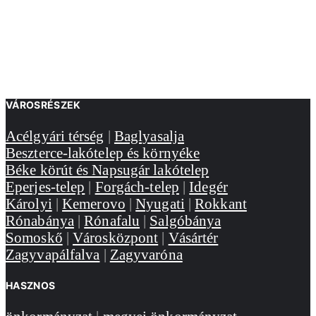
VÁROSRÉSZEK
Acélgyári térség
|
Baglyasalja
Beszterce-lakótelep és környéke
Béke körút és Napsugár lakótelep
Eperjes-telep
|
Forgách-telep
|
Idegér
Károlyi
|
Kemerovo
|
Nyugati
|
Rokkant
Rónabánya
|
Rónafalu
|
Salgóbánya
Somoskő
|
Városközpont
|
Vásártér
Zagyvapálfalva
|
Zagyvaróna
HASZNOS