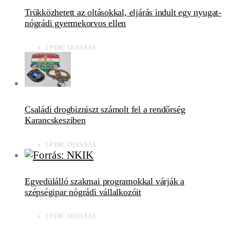
Trükközhetett az oltásokkal, eljárás indult egy nyugat-
nógrádi gyermekorvos ellen
1 PERC OLVASÁS
Családi drogbizniszt számolt fel a rendőrség
Karancskesziben
1 PERC OLVASÁS
Egyedülálló szakmai programokkal várják a
szépségipar nógrádi vállalkozóit
2 PERC OLVASÁS