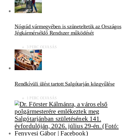
Nógrád vármegyében is szüneteltetik az Országos
Jégkármérséklő Rendszer működését
3 PERC OLVASÁS
Rendkívüli ülést tartott Salgótarján közgyűlése
1 PERC OLVASÁS