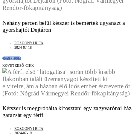
Néhány percen belül kétszer is bemérték ugyanazt a
gyorshajtót Dejtáron
ROZGONYI RITA
2024-07-18
BŐVEBBEN
KÖVETKEZŐ CIKK
Kétszer is megpróbálta kifosztani egy zagyvarónai ház
garázsát egy férfi
ROZGONYI RITA
2024-07-19