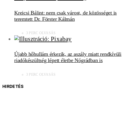
Kreicsi Bálint: nem csak várost, de közösséget is
teremtett Dr. Förster Kálmán
3 PERC OLVASÁS
Újabb hőhullám érkezik, az aszály miatt rendkívüli
riadókészültség lépett életbe Nógrádban is
3 PERC OLVASÁS
HIRDETÉS