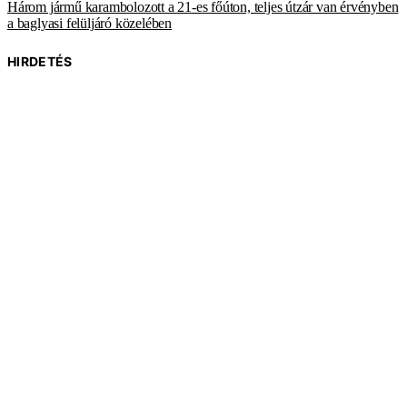
Három jármű karambolozott a 21-es főúton, teljes útzár van érvényben
a baglyasi felüljáró közelében
HIRDETÉS