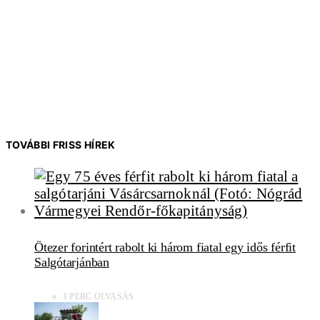
TOVÁBBI FRISS HÍREK
Ötezer forintért rabolt ki három fiatal egy idős férfit
Salgótarjánban
1 PERC OLVASÁS