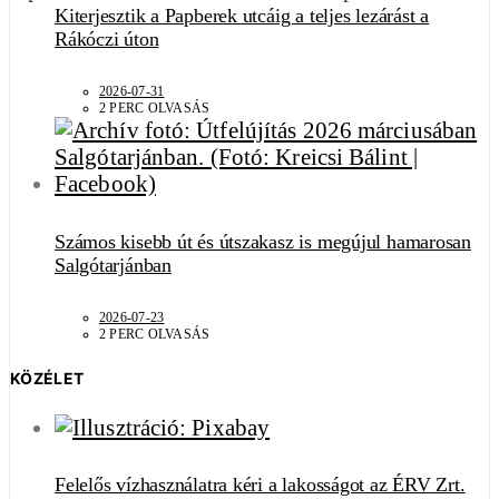
Kiterjesztik a Papberek utcáig a teljes lezárást a
Rákóczi úton
2026-07-31
2 PERC OLVASÁS
Számos kisebb út és útszakasz is megújul hamarosan
Salgótarjánban
2026-07-23
2 PERC OLVASÁS
KÖZÉLET
Felelős vízhasználatra kéri a lakosságot az ÉRV Zrt.