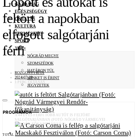
Lopott és autókat is
GAZDASÁG
EGÉSZSÉGÜGY
feltört a napokban
OKTATÁS
KULTÚRA
elfogott salgótarjáni
TERMÉSZET
SPORT
férfi
3100+
NÓGRÁD MEGYE
SZOMSZÉDOK
HATÁRON TÚL
ROZGONYI RITA
2024-07-19
MINKET IS ÉRINT
1 PERC OLVASÁS
JEGYZETEK
PROGRAMOK
A 44 ÉVES FÉRFI TÖBB AUTÓT IS FELTÖRT
SALGÓTARJÁNBAN (FOTÓ: NÓGRÁD VÁRMEGYEI
RENDŐR-FŐKAPITÁNYSÁG)
TOTAL