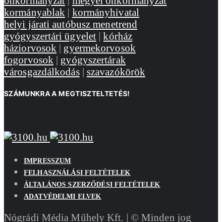
önkormányzat
|
megyei önkormányzat
kormányablak
|
kormányhivatal
helyi járati autóbusz menetrend
gyógyszertári ügyelet
|
kórház
háziorvosok
|
gyermekorvosok
fogorvosok
|
gyógyszertárak
városgazdálkodás
|
szavazókörök
SZÁMUNKRA A MEGTISZTELTETÉS!
IMPRESSZUM
FELHASZNÁLÁSI FELTÉTELEK
ÁLTALÁNOS SZERZŐDÉSI FELTÉTELEK
ADATVÉDELMI ELVEK
Nógrádi Média Műhely Kft. | © Minden jog