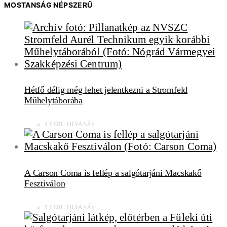
MOSTANSÁG NÉPSZERŰ
Hétfő délig még lehet jelentkezni a Stromfeld
Műhelytáborába
1 PERC OLVASÁS
A Carson Coma is fellép a salgótarjáni Macskakő
Fesztiválon
1 PERC OLVASÁS