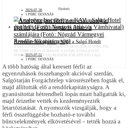
Hirdetés
2026-07-30
1 PERC OLVASÁS
Árverésre bocsátotta a NAV a Salgó Hotelt
A SALGÓTARJÁNI FÉRFI NEM CSAK AUTÓKAT TÖRT FEL,
DE TÖBB LOPÁS IS ÍRHATÓ A SZÁMLÁJÁRA (FOTÓ:
2026-07-22
NÓGRÁD VÁRMEGYEI RENDŐR-FŐKAPITÁNYSÁG)
1 PERC OLVASÁS
A több hatóság által keresett férfit az
egyenruhások összehangolt akcióval szerdán,
Salgótarján Forgáchtelep városrészében fogták el,
majd állították elő a rendőrkapitányságra. A
gyanúsítottat hétrendbeli lopás miatt hallgatták ki,
majd őrizetbe vették és kezdeményezték
letartóztatását. A nyomozók vizsgálják, hogy a
férfi összefüggésbe hozható-e további
bűncselekmények elkövetésével – tették hozzá a