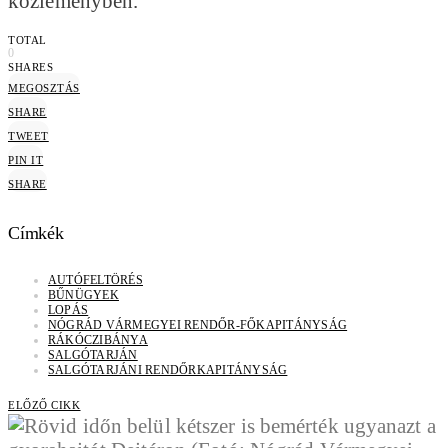
közleményben.
TOTAL
0
SHARES
MEGOSZTÁS
SHARE
TWEET
PIN IT
SHARE
Címkék
AUTÓFELTÖRÉS
BŰNÜGYEK
LOPÁS
NÓGRÁD VÁRMEGYEI RENDŐR-FŐKAPITÁNYSÁG
RÁKÓCZIBÁNYA
SALGÓTARJÁN
SALGÓTARJÁNI RENDŐRKAPITÁNYSÁG
ELŐZŐ CIKK