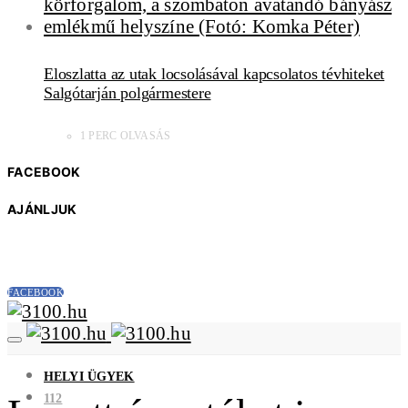
Eloszlatta az utak locsolásával kapcsolatos tévhiteket
Salgótarján polgármestere
1 PERC OLVASÁS
FACEBOOK
AJÁNLJUK
FACEBOOK
HELYI ÜGYEK
112