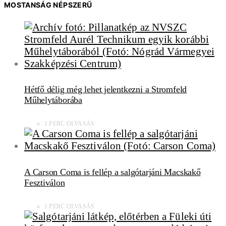
MOSTANSÁG NÉPSZERŰ
Hétfő délig még lehet jelentkezni a Stromfeld
Műhelytáborába
1 PERC OLVASÁS
A Carson Coma is fellép a salgótarjáni Macskakő
Fesztiválon
1 PERC OLVASÁS