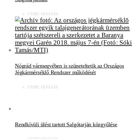
1 PERC OLVASÁS
Nógrád vármegyében is szüneteltetik az Országos
Jégkármérséklő Rendszer működését
3 PERC OLVASÁS
Rendkívüli ülést tartott Salgótarján közgyűlése