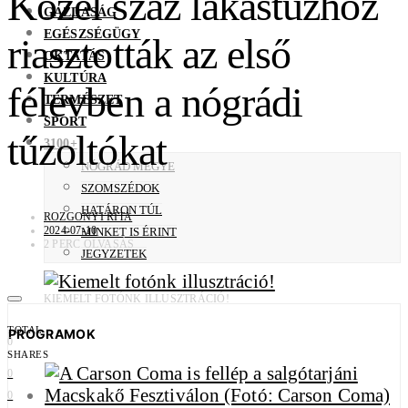
Közel száz lakástűzhöz
GAZDASÁG
EGÉSZSÉGÜGY
riasztották az első
OKTATÁS
KULTÚRA
félévben a nógrádi
TERMÉSZET
SPORT
tűzoltókat
3100+
NÓGRÁD MEGYE
SZOMSZÉDOK
HATÁRON TÚL
ROZGONYI RITA
2024-07-10
MINKET IS ÉRINT
2 PERC OLVASÁS
JEGYZETEK
KIEMELT FOTÓNK ILLUSZTRÁCIÓ!
TOTAL
PROGRAMOK
0
SHARES
0
0