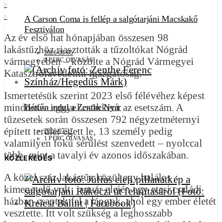
0
0
A Carson Coma is fellép a salgótarjáni Macskakő
Fesztiválon
Az év első hat hónapjában összesen 98
lakástűzhöz riasztották a tűzoltókat Nógrád
2026-08-05
vármegyében – közölte a Nógrád Vármegyei
1 PERC OLVASÁS
Katasztrófavédelmi Igazgatóság.
Ismertetésük szerint 2023 első félévéhez képest
mindössze eggyel csökkent az esetszám. A
Hétfőn indul a Zenthe Nyár
tűzesetek során összesen 792 négyzetméternyi
épített terület égett le, 13 személy pedig
2026-07-17
1 PERC OLVASÁS
valamilyen fokú sérülést szenvedett – nyolccal
több, mint a tavalyi év azonos időszakában.
KÖZLEKEDÉS
A közel száz lakástűz közül egy halálos
kimenetelű volt: január elején egy etesi családi
házban csaptak fel a lángok, ahol egy ember életét
vesztette. Itt volt szükség a leghosszabb