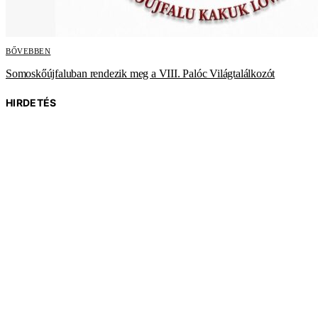
BŐVEBBEN
Somoskőújfaluban rendezik meg a VIII. Palóc Világtalálkozót
HIRDETÉS