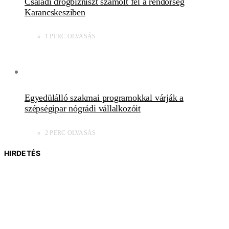
Családi drogbizniszt számolt fel a rendőrség
Karancskesziben
1 PERC OLVASÁS
Egyedülálló szakmai programokkal várják a
szépségipar nógrádi vállalkozóit
2 PERC OLVASÁS
HIRDETÉS