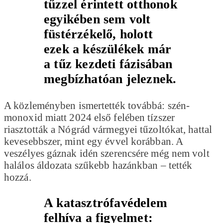
tűzzel érintett otthonok
egyikében sem volt
füstérzékelő, holott
ezek a készülékek már
a tűz kezdeti fázisában
megbízhatóan jeleznek.
A közleményben ismertették továbbá: szén-
monoxid miatt 2024 első felében tízszer
riasztották a Nógrád vármegyei tűzoltókat, hattal
kevesebbszer, mint egy évvel korábban. A
veszélyes gáznak idén szerencsére még nem volt
halálos áldozata szűkebb hazánkban – tették
hozzá.
A katasztrófavédelem
felhíva a figyelmet: