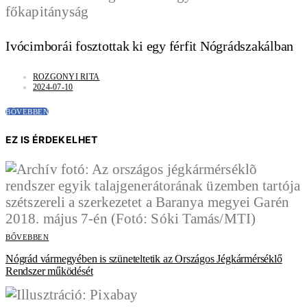
Ivócimborái fosztottak ki egy férfit Nógrádszakálban
ROZGONYI RITA
2024-07-10
BŐVEBBEN
EZ IS ÉRDEKELHET
BŐVEBBEN
Nógrád vármegyében is szüneteltetik az Országos Jégkármérséklő
Rendszer működését