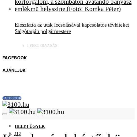
Eloszlatta az utak locsolásával kapcsolatos tévhiteket
Salgótarján polgármestere
1 PERC OLVASÁS
FACEBOOK
AJÁNLJUK
FACEBOOK
HELYI ÜGYEK
112