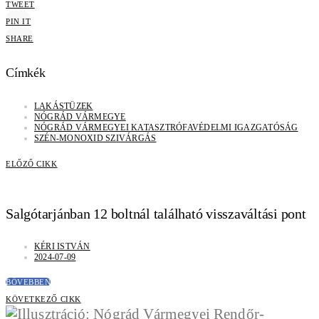
TWEET
PIN IT
SHARE
Címkék
LAKÁSTÜZEK
NÓGRÁD VÁRMEGYE
NÓGRÁD VÁRMEGYEI KATASZTRÓFAVÉDELMI IGAZGATÓSÁG
SZÉN-MONOXID SZIVÁRGÁS
ELŐZŐ CIKK
Salgótarjánban 12 boltnál található visszaváltási pont
KÉRI ISTVÁN
2024-07-09
BŐVEBBEN
KÖVETKEZŐ CIKK