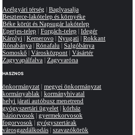
Acélgyári térség
|
Baglyasalja
Beszterce-lakótelep és környéke
Béke körút és Napsugár lakótelep
Eperjes-telep
|
Forgách-telep
|
Idegér
Károlyi
|
Kemerovo
|
Nyugati
|
Rokkant
Rónabánya
|
Rónafalu
|
Salgóbánya
Somoskő
|
Városközpont
|
Vásártér
Zagyvapálfalva
|
Zagyvaróna
HASZNOS
önkormányzat
|
megyei önkormányzat
kormányablak
|
kormányhivatal
helyi járati autóbusz menetrend
gyógyszertári ügyelet
|
kórház
háziorvosok
|
gyermekorvosok
fogorvosok
|
gyógyszertárak
városgazdálkodás
|
szavazókörök