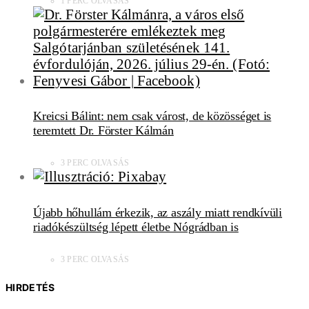
1 PERC OLVASÁS
Kreicsi Bálint: nem csak várost, de közösséget is
teremtett Dr. Förster Kálmán
3 PERC OLVASÁS
Újabb hőhullám érkezik, az aszály miatt rendkívüli
riadókészültség lépett életbe Nógrádban is
3 PERC OLVASÁS
HIRDETÉS