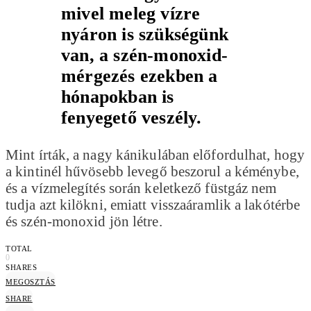
mivel meleg vízre
nyáron is szükségünk
van, a szén-monoxid-
mérgezés ezekben a
hónapokban is
fenyegető veszély.
Mint írták, a nagy kánikulában előfordulhat, hogy
a kintinél hűvösebb levegő beszorul a kéménybe,
és a vízmelegítés során keletkező füstgáz nem
tudja azt kilökni, emiatt visszaáramlik a lakótérbe
és szén-monoxid jön létre.
TOTAL
0
SHARES
MEGOSZTÁS
SHARE