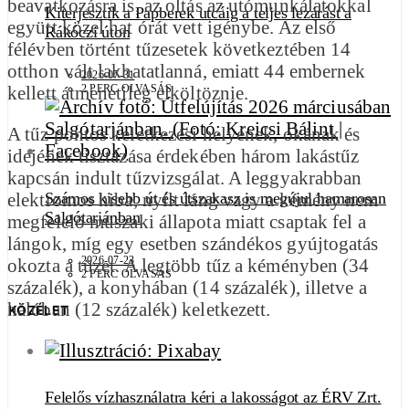
beavatkozásra is, az oltás az utómunkálatokkal
Kiterjesztik a Papberek utcáig a teljes lezárást a
együtt közel hat órát vett igénybe. Az első
Rákóczi úton
félévben történt tűzesetek következtében 14
otthon vált lakhatatlanná, emiatt 44 embernek
2026-07-31
kellett átmenetileg elköltöznie.
2 PERC OLVASÁS
A tűz pontos keletkezési helyének, okának és
idejének tisztázása érdekében három lakástűz
kapcsán indult tűzvizsgálat. A leggyakrabban
elektromos hiba, nyílt láng vagy a kémény nem
Számos kisebb út és útszakasz is megújul hamarosan
Salgótarjánban
megfelelő műszaki állapota miatt csaptak fel a
lángok, míg egy esetben szándékos gyújtogatás
2026-07-23
okozta a tüzet. A legtöbb tűz a kéményben (34
2 PERC OLVASÁS
százalék), a konyhában (14 százalék), illetve a
hálóban (12 százalék) keletkezett.
KÖZÉLET
Felelős vízhasználatra kéri a lakosságot az ÉRV Zrt.