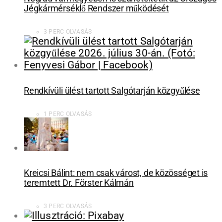
Jégkármérséklő Rendszer működését
3 PERC OLVASÁS
Rendkívüli ülést tartott Salgótarján közgyűlése
1 PERC OLVASÁS
Kreicsi Bálint: nem csak várost, de közösséget is
teremtett Dr. Förster Kálmán
3 PERC OLVASÁS