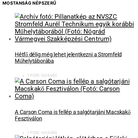
MOSTANSÁG NÉPSZERŰ
Hétfő délig még lehet jelentkezni a Stromfeld
Műhelytáborába
1 PERC OLVASÁS
A Carson Coma is fellép a salgótarjáni Macskakő
Fesztiválon
1 PERC OLVASÁS