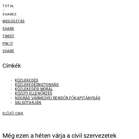
TOTAL
0
SHARES
MEGOSZTÁS
SHARE
TWEET
PIN IT
SHARE
Címkék
KÖZLEKEDÉS
KÖZLEKEDÉSBIZTONSÁG
KÖZLEKEDÉSI MORÁL
KÖZÚTI ELLENŐRZÉS
NÓGRÁD VÁRMEGYEI RENDŐR-FŐKAPITÁNYSÁG
SALGÓTARJÁN
ELŐZŐ CIKK
Még ezen a héten várja a civil szervezetek