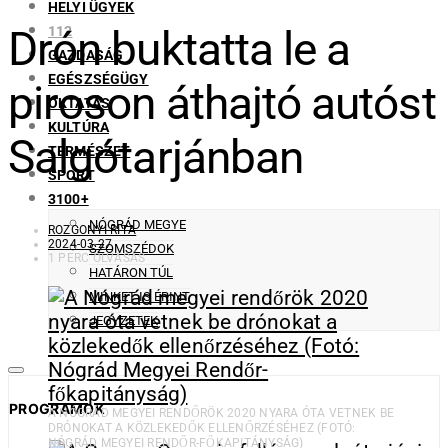
HELYI ÜGYEK
Drón buktatta le a
112
GAZDASÁG
EGÉSZSÉGÜGY
piroson áthajtó autóst
OKTATÁS
KULTÚRA
Salgótarjánban
TERMÉSZET
SPORT
3100+
NÓGRÁD MEGYE
ROZGONYI RITA
2024-03-27
SZOMSZÉDOK
1 PERC OLVASÁS
HATÁRON TÚL
MINKET IS ÉRINT
JEGYZETEK
PROGRAMOK
A NÓGRÁD MEGYEI RENDŐRÖK 2020 NYARA ÓTA VETNEK BE
DRÓNOKAT A KÖZLEKEDŐK ELLENŐRZÉSÉHEZ (FOTÓ:
NÓGRÁD MEGYEI RENDŐR-FŐKAPITÁNYSÁG)