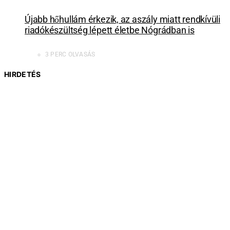
Újabb hőhullám érkezik, az aszály miatt rendkívüli
riadókészültség lépett életbe Nógrádban is
3 PERC OLVASÁS
HIRDETÉS