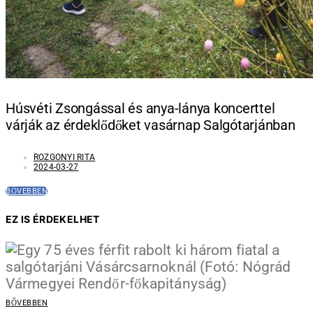
Húsvéti Zsongással és anya-lánya koncerttel
várják az érdeklődőket vasárnap Salgótarjánban
ROZGONYI RITA
2024-03-27
BŐVEBBEN
EZ IS ÉRDEKELHET
BŐVEBBEN