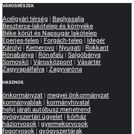
VÁROSRÉSZEK
Acélgyári térség
|
Baglyasalja
Beszterce-lakótelep és környéke
Béke körút és Napsugár lakótelep
Eperjes-telep
|
Forgách-telep
|
Idegér
Károlyi
|
Kemerovo
|
Nyugati
|
Rokkant
Rónabánya
|
Rónafalu
|
Salgóbánya
Somoskő
|
Városközpont
|
Vásártér
Zagyvapálfalva
|
Zagyvaróna
HASZNOS
önkormányzat
|
megyei önkormányzat
kormányablak
|
kormányhivatal
helyi járati autóbusz menetrend
gyógyszertári ügyelet
|
kórház
háziorvosok
|
gyermekorvosok
fogorvosok
|
gyógyszertárak