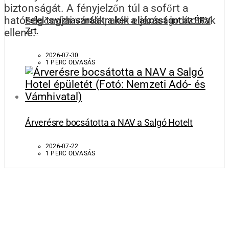
biztonságát. A fényjelzőn túl a sofőrt a
hatóság tagjai várták, akik eljárást indítottak
Felelős vízhasználatra kéri a lakosságot az ÉRV
Zrt.
ellene.
2026-07-30
1 PERC OLVASÁS
Árverésre bocsátotta a NAV a Salgó Hotelt
2026-07-22
1 PERC OLVASÁS