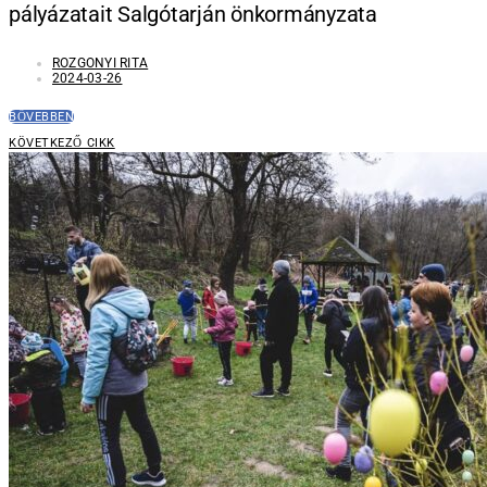
pályázatait Salgótarján önkormányzata
ROZGONYI RITA
2024-03-26
BŐVEBBEN
KÖVETKEZŐ CIKK