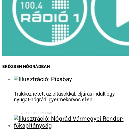
EKÖZBEN NÓGRÁDBAN
Trükközhetett az oltásokkal, eljárás indult egy
nyugat-nógrádi gyermekorvos ellen
1 PERC OLVASÁS