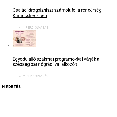
Családi drogbizniszt számolt fel a rendőrség
Karancskesziben
1 PERC OLVASÁS
Egyedülálló szakmai programokkal várják a
szépségipar nógrádi vállalkozóit
2 PERC OLVASÁS
HIRDETÉS