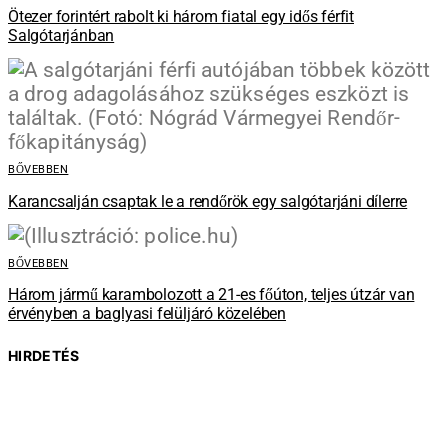
Ötezer forintért rabolt ki három fiatal egy idős férfit
Salgótarjánban
BŐVEBBEN
Karancsalján csaptak le a rendőrök egy salgótarjáni dílerre
BŐVEBBEN
Három jármű karambolozott a 21-es főúton, teljes útzár van
érvényben a baglyasi felüljáró közelében
HIRDETÉS