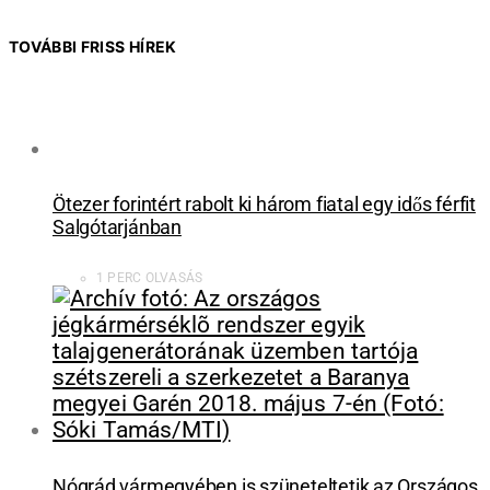
TOVÁBBI FRISS HÍREK
Ötezer forintért rabolt ki három fiatal egy idős férfit
Salgótarjánban
1 PERC OLVASÁS
Nógrád vármegyében is szüneteltetik az Országos