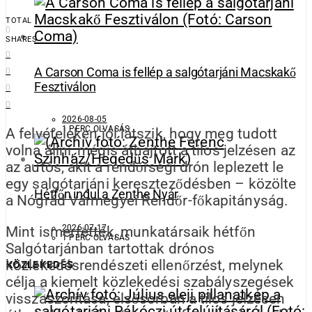
TOTAL
0
SHARES
0
A Carson Coma is fellép a salgótarjáni Macskakő
0
Fesztiválon
0
0
2026-08-05
1 PERC OLVASÁS
A felvételeken jól látszik, hogy meg tudott
volna állni, mégis áthajtott a tilos jelzésen az
az autós, akit a rendőrségi drón leplezett le
egy salgótarjáni kereszteződésben – közölte
Hétfőn indul a Zenthe Nyár
a Nógrád Vármegyei Rendőr-főkapitányság.
2026-07-17
Mint ismertették, munkatársaik hétfőn
1 PERC OLVASÁS
Salgótarjánban tartottak drónos
közlekedésrendészeti ellenőrzést, melynek
KÖZLEKEDÉS
célja a kiemelt közlekedési szabályszegések
visszaszorítása, elsősorban a tilos jelzésen