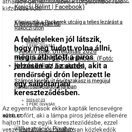
áthaladó gépjárművezetők forgalomból való
kiszűrése volt.
Kiterjesztik a Papberek utcáig a teljes lezárást a
A piros lámpán túl
Rákóczi úton
A felvételeken jól látszik,
2026-07-31
hogy meg tudott volna állni,
2 PERC OLVASÁS
mégis áthajtott a piros
jelzésen az az autós, akit a
rendőrségi drón leplezett le
Számos kisebb út és útszakasz is megújul
egy salgótarjáni
hamarosan Salgótarjánban
kereszteződésben.
2026-07-23
2 PERC OLVASÁS
Az egyenruhások ekkor kapták lencsevégre
azt a sofőrt, aki a lámpa piros jelzése ellenére
KÖZÉLET
hajtott be az egyik kereszteződésbe, ezzel
veszélyeztetve a szabályosan közlekedők