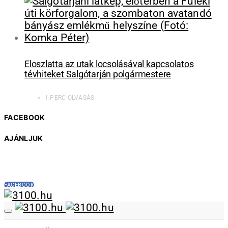
Eloszlatta az utak locsolásával kapcsolatos
tévhiteket Salgótarján polgármestere
1 PERC OLVASÁS
FACEBOOK
AJÁNLJUK
FACEBOOK