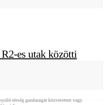
 R2-es utak közötti
yúló térség gazdaságát közvetetten vagy