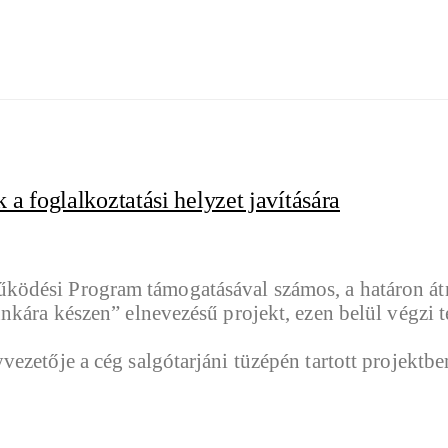
 foglalkoztatási helyzet javítására
ödési Program támogatásával számos, a határon átn
unkára készen” elnevezésű projekt, ezen belül végz