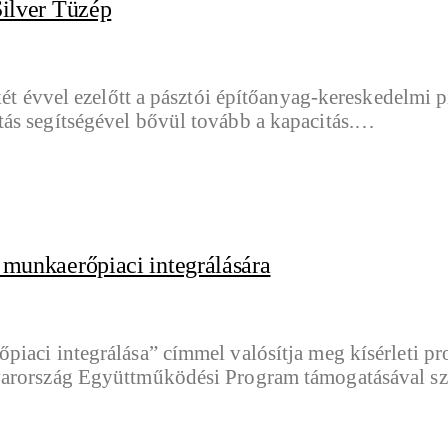
Silver Tüzép
két évvel ezelőtt a pásztói építőanyag-kereskedelmi 
ás segítségével bővül tovább a kapacitás.…
k munkaerőpiaci integrálására
iaci integrálása” címmel valósítja meg kísérleti pro
gyarország Együttműködési Program támogatásával s