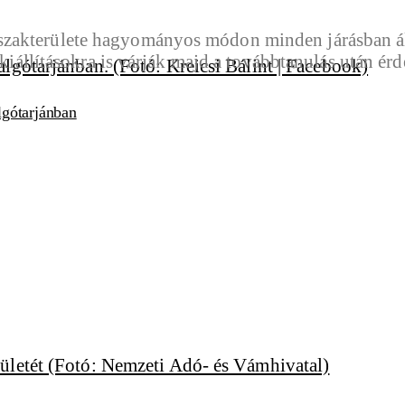
szakterülete hagyományos módon minden járásban á
i kiállításokra is várják majd a továbbtanulás után é
lgótarjánban