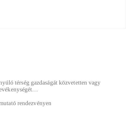
yúló térség gazdaságát közvetetten vagy
i tevékenységét…