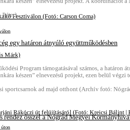
unkára készen” elnevezésű projekt. A koordinációt 
válon
 cég egy határon átnyúló együttműködésben
ödési Program támogatásával számos, a határon átn
unkára készen” elnevezésű projekt, ezen belül végz
t is rendez ősszel a Nógrád Megyei Kormányhiva
i úton