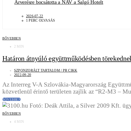
Árverésre bocsátotta a NAV a Salgó Hotelt
2026-07-22
1 PERC OLVASÁS
BŐVEBBEN
2 MIN
Határon átnyúló együttműködésben törekednek a
SZPONZORÁLT TARTALOM / PR CIKK
2022-09-20
Az Interreg V-A Szlovákia-Magyarország Együttműk
közvetlenül érintő területen zajlik az “R2-M3 – M
BŐVEBBEN
BŐVEBBEN
4 MIN