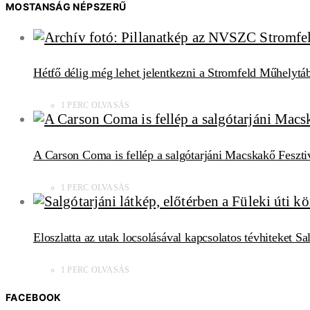
MOSTANSÁG NÉPSZERŰ
Hétfő délig még lehet jelentkezni a Stromfeld Műhelytá
1 PERC OLVASÁS
A Carson Coma is fellép a salgótarjáni Macskakő Feszti
1 PERC OLVASÁS
Eloszlatta az utak locsolásával kapcsolatos tévhiteket S
1 PERC OLVASÁS
FACEBOOK