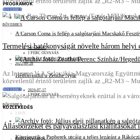
közvetlenül érintő területen zajlik az „R2-M3 – M
PROGRAMOK
BŐVEBBEN
BŐVEBBEN
A Carson Coma is fellép a salgótarjáni Macskakő Feszti
2 MIN
Termelési hatékonyságát növelte három helyi
2026-08-05
1 PERC OLVASÁS
SZPONZORÁLT TARTALOM / PR CIKK
2022-09-28
Az Interreg V-A Szlovákia-Magyarország Együttműk
Hétfőn indul a Zenthe Nyár
közvetlenül érintő területen zajlik az „R2-M3 – M
BŐVEBBEN
2026-07-17
1 PERC OLVASÁS
BŐVEBBEN
KÖZLEKEDÉS
3 MIN
Állásbörzéket és pályaválasztási kiállításoka
Kiterjesztik a Papberek utcáig a teljes lezárást a Rákócz
ROZGONYI RITA