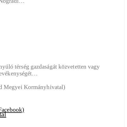
a Nógrádi…
yúló térség gazdaságát közvetetten vagy
i tevékenységét…
tal