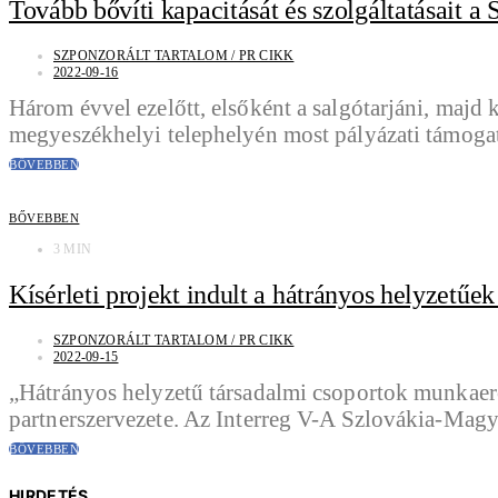
Tovább bővíti kapacitását és szolgáltatásait a 
SZPONZORÁLT TARTALOM / PR CIKK
2022-09-16
Három évvel ezelőtt, elsőként a salgótarjáni, majd 
megyeszékhelyi telephelyén most pályázati támogat
BŐVEBBEN
BŐVEBBEN
3 MIN
Kísérleti projekt indult a hátrányos helyzetűe
SZPONZORÁLT TARTALOM / PR CIKK
2022-09-15
„Hátrányos helyzetű társadalmi csoportok munkaerőp
partnerszervezete. Az Interreg V-A Szlovákia-Ma
BŐVEBBEN
HIRDETÉS