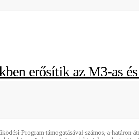
kben erősítik az M3-as és
ödési Program támogatásával számos, a határon átn