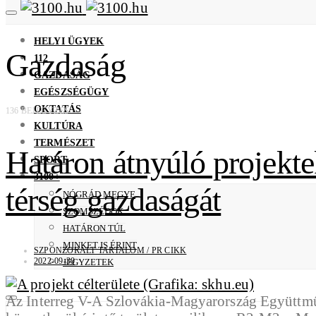
HELYI ÜGYEK
Gazdaság
112
GAZDASÁG
EGÉSZSÉGÜGY
OKTATÁS
136 BEJEGYZÉS
KULTÚRA
TERMÉSZET
Határon átnyúló projekte
SPORT
3100+
térség gazdaságát
NÓGRÁD MEGYE
SZOMSZÉDOK
HATÁRON TÚL
MINKET IS ÉRINT
SZPONZORÁLT TARTALOM / PR CIKK
2022-09-30
JEGYZETEK
Az Interreg V-A Szlovákia-Magyarország Együttműk