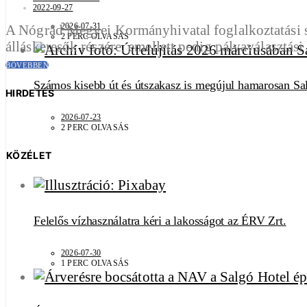
2022-09-27
2026-07-31
A Nógrád Megyei Kormányhivatal foglalkoztatási 
2 PERC OLVASÁS
álláskeresők részére, emellett pedig pályaválasztás
BŐVEBBEN
Számos kisebb út és útszakasz is megújul hamarosan Sa
HIRDETÉS
2026-07-23
2 PERC OLVASÁS
KÖZÉLET
Felelős vízhasználatra kéri a lakosságot az ÉRV Zrt.
2026-07-30
1 PERC OLVASÁS