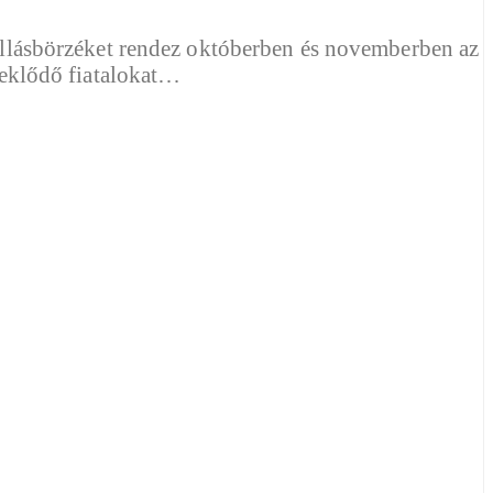
llásbörzéket rendez októberben és novemberben az
rdeklődő fiatalokat…