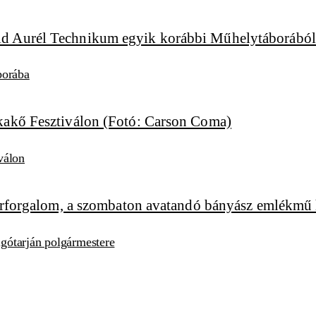
borába
válon
algótarján polgármestere