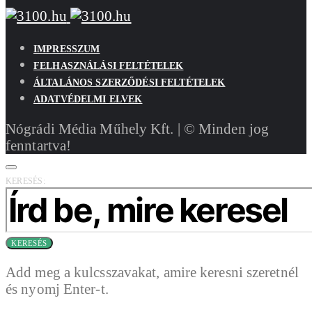
IMPRESSZUM
FELHASZNÁLÁSI FELTÉTELEK
ÁLTALÁNOS SZERZŐDÉSI FELTÉTELEK
ADATVÉDELMI ELVEK
Nógrádi Média Műhely Kft. | © Minden jog
fenntartva!
KERESÉS:
KERESÉS
Add meg a kulcsszavakat, amire keresni szeretnél
és nyomj Enter-t.