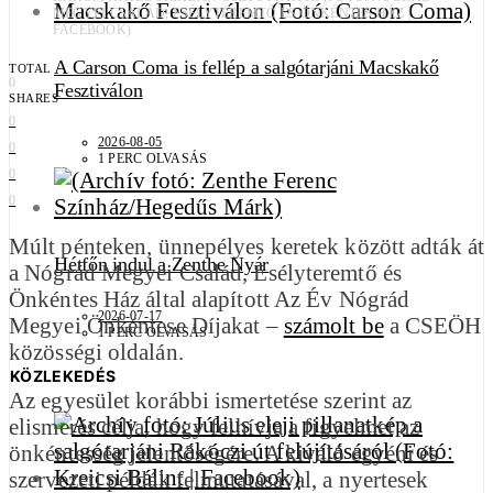
MEGYEI CSALÁD, ESÉLYTEREMTŐ ÉS ÖNKÉNTES HÁZ |
FACEBOOK)
A Carson Coma is fellép a salgótarjáni Macskakő
TOTAL
0
Fesztiválon
SHARES
0
2026-08-05
0
1 PERC OLVASÁS
0
0
Múlt pénteken, ünnepélyes keretek között adták át
Hétfőn indul a Zenthe Nyár
a Nógrád Megyei Család, Esélyteremtő és
Önkéntes Ház által alapított Az Év Nógrád
2026-07-17
Megyei Önkéntese Díjakat –
számolt be
a CSEÖH
1 PERC OLVASÁS
közösségi oldalán.
KÖZLEKEDÉS
Az egyesület korábbi ismertetése szerint az
elismerés célja, hogy felhívja a figyelmet az
önkéntesség jelentőségére. A kiváló egyéni és
szervezeti példák felmutatásával, a nyertesek