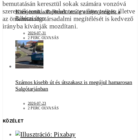
bemutatásán keresztül sokak számára vonzóvá
szeretnék tenni az önkéntes tevékenységet, illetve
Kiterjesztik a Papberek utcáig a teljes lezárást a
Rákóczi úton
az önkéntesség társadalmi megítélését is kedvező
irányba kívánják mozdítani.
2026-07-31
2 PERC OLVASÁS
Számos kisebb út és útszakasz is megújul hamarosan
Salgótarjánban
2026-07-23
2 PERC OLVASÁS
KÖZÉLET