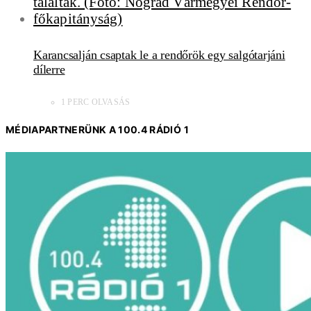
Karancsalján csaptak le a rendőrök egy salgótarjáni
dílerre
1 PERC OLVASÁS
MÉDIAPARTNERÜNK A 100.4 RÁDIÓ 1