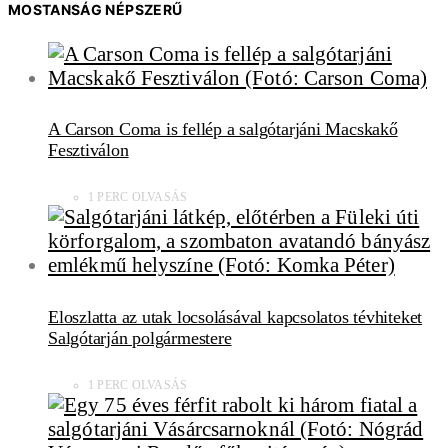
MOSTANSÁG NÉPSZERŰ
A Carson Coma is fellép a salgótarjáni Macskakő
Fesztiválon
1 PERC OLVASÁS
Eloszlatta az utak locsolásával kapcsolatos tévhiteket
Salgótarján polgármestere
1 PERC OLVASÁS