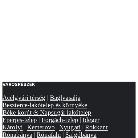
VÁROSRÉSZEK
Acélgyári térség
|
Baglyasalja
Beszterce-lakótelep és környéke
Béke körút és Napsugár lakótelep
Eperjes-telep
|
Forgách-telep
|
Idegér
Károlyi
|
Kemerovo
|
Nyugati
|
Rokkant
Rónabánya
|
Rónafalu
|
Salgóbánya