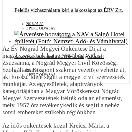
Felelős vízhasználatra kéri a lakosságot az ÉRV Zrt.
2026-07-30
1 PERC OLVASÁS
Hirdetés
Az Év Nógrád Megyei Önkéntese Díjat a
magánszemélyek kategóriájában Vadasi
Árverésre bocsátotta a NAV a Salgó Hotelt
Zsuzsanna, a Nógrád Megyei Civil Közösségi
Szolgáltató Központ szakmai vezetője vehette át,
2026-07-22
1 PERC OLVASÁS
aki hosszú ideje segíti a megyei civil szervezetek
munkáját. Az egyesületek, alapítványok
kategóriájában a Magyar Vöröskereszt Nógrád
Megyei Szervezetének ítélték oda az elismerést,
mely 1957 óta tevékenykedik és segíti a nehéz
sorsú embereket szűkebb régiónkban.
Az idős önkéntesek közül Kreicsi Mária, a