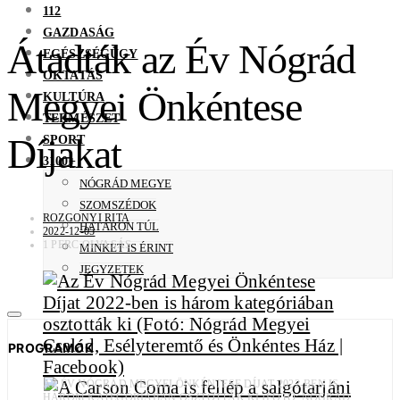
112
GAZDASÁG
Átadták az Év Nógrád
EGÉSZSÉGÜGY
OKTATÁS
Megyei Önkéntese
KULTÚRA
TERMÉSZET
Díjakat
SPORT
3100+
NÓGRÁD MEGYE
SZOMSZÉDOK
ROZGONYI RITA
HATÁRON TÚL
2022-12-05
1 PERC OLVASÁS
MINKET IS ÉRINT
JEGYZETEK
PROGRAMOK
AZ ÉV NÓGRÁD MEGYEI ÖNKÉNTESE DÍJAT 2022-BEN IS
HÁROM KATEGÓRIÁBAN OSZTOTTÁK KI (FOTÓ: NÓGRÁD