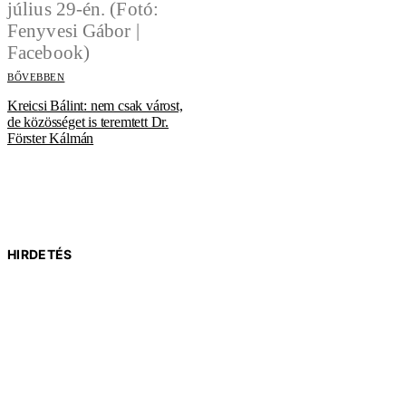
BŐVEBBEN
Kreicsi Bálint: nem csak várost,
de közösséget is teremtett Dr.
Förster Kálmán
HIRDETÉS