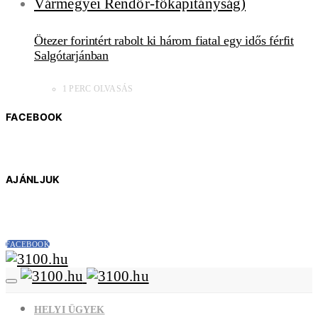
Ötezer forintért rabolt ki három fiatal egy idős férfit
Salgótarjánban
1 PERC OLVASÁS
FACEBOOK
AJÁNLJUK
FACEBOOK
HELYI ÜGYEK