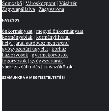
Somoskő
|
Városközpont
|
Vásártér
Zagyvapálfalva
|
Zagyvaróna
HASZNOS
önkormányzat
|
megyei önkormányzat
kormányablak
|
kormányhivatal
helyi járati autóbusz menetrend
gyógyszertári ügyelet
|
kórház
háziorvosok
|
gyermekorvosok
fogorvosok
|
gyógyszertárak
városgazdálkodás
|
szavazókörök
SZÁMUNKRA A MEGTISZTELTETÉS!