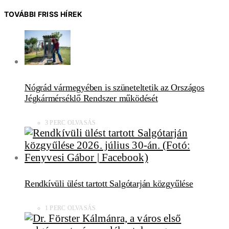
TOVÁBBI FRISS HÍREK
Nógrád vármegyében is szüneteltetik az Országos
Jégkármérséklő Rendszer működését
3 PERC OLVASÁS
Rendkívüli ülést tartott Salgótarján közgyűlése
1 PERC OLVASÁS