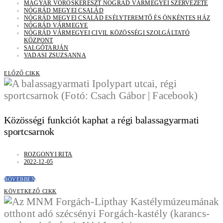
MAGYAR VÖRÖSKERESZT NÓGRÁD VÁRMEGYEI SZERVEZETE
NÓGRÁD MEGYEI CSALÁD
NÓGRÁD MEGYEI CSALÁD ESÉLYTEREMTŐ ÉS ÖNKÉNTES HÁZ
NÓGRÁD VÁRMEGYE
NÓGRÁD VÁRMEGYEI CIVIL KÖZÖSSÉGI SZOLGÁLTATÓ
KÖZPONT
SALGÓTARJÁN
VADASI ZSUZSANNA
ELŐZŐ CIKK
Közösségi funkciót kaphat a régi balassagyarmati
sportcsarnok
ROZGONYI RITA
2022-12-05
BŐVEBBEN
KÖVETKEZŐ CIKK