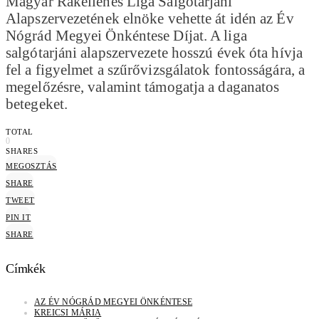
Magyar Rákellenes Liga Salgótarjáni
Alapszervezetének elnöke vehette át idén az Év
Nógrád Megyei Önkéntese Díjat. A liga
salgótarjáni alapszervezete hosszú évek óta hívja
fel a figyelmet a szűrővizsgálatok fontosságára, a
megelőzésre, valamint támogatja a daganatos
betegeket.
TOTAL
0
SHARES
MEGOSZTÁS
SHARE
TWEET
PIN IT
SHARE
Címkék
AZ ÉV NÓGRÁD MEGYEI ÖNKÉNTESE
KREICSI MÁRIA