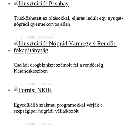
Trükközhetett az oltásokkal, eljárás indult egy nyugat-
nógrádi gyermekorvos ellen
1 PERC OLVASÁS
Családi drogbizniszt számolt fel a rendőrség
Karancskesziben
1 PERC OLVASÁS
Egyedülálló szakmai programokkal várják a
szépségipar nógrádi vállalkozóit
2 PERC OLVASÁS