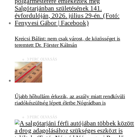
Kreicsi Bálint: nem csak várost, de közösséget is
teremtett Dr. Förster Kálmán
3 PERC OLVASÁS
Újabb hőhullám érkezik, az aszály miatt rendkívüli
riadókészültség lépett életbe Nógrádban is
3 PERC OLVASÁS