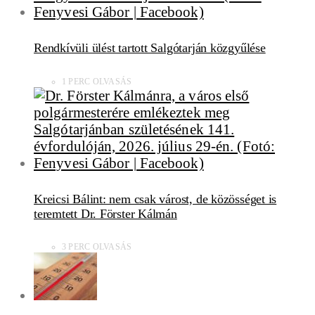
Rendkívüli ülést tartott Salgótarján közgyűlése
1 PERC OLVASÁS
Kreicsi Bálint: nem csak várost, de közösséget is
teremtett Dr. Förster Kálmán
3 PERC OLVASÁS