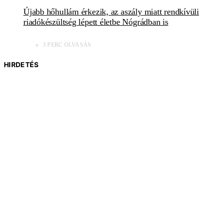
Újabb hőhullám érkezik, az aszály miatt rendkívüli
riadókészültség lépett életbe Nógrádban is
3 PERC OLVASÁS
HIRDETÉS