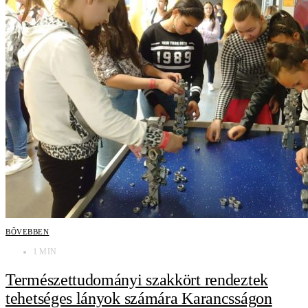
BŐVEBBEN
1 MIN
Természettudományi szakkört rendeztek
tehetséges lányok számára Karancsságon