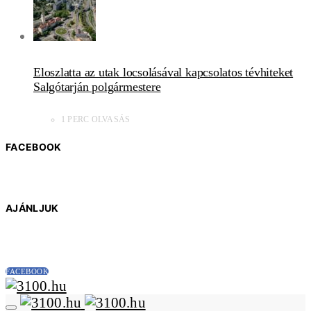
Eloszlatta az utak locsolásával kapcsolatos tévhiteket
Salgótarján polgármestere
1 PERC OLVASÁS
FACEBOOK
AJÁNLJUK
FACEBOOK