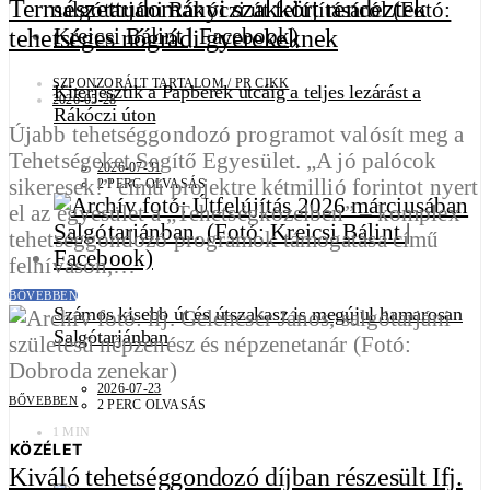
Természettudományi szakkört rendeztek
tehetséges nógrádi gyerekeknek
SZPONZORÁLT TARTALOM / PR CIKK
Kiterjesztik a Papberek utcáig a teljes lezárást a
2026-05-28
Rákóczi úton
Újabb tehetséggondozó programot valósít meg a
Tehetségeket Segítő Egyesület. „A jó palócok
2026-07-31
sikeresek!” című projektre kétmillió forintot nyert
2 PERC OLVASÁS
el az egyesület a „Tehetségközelben” – komplex
tehetséggondozó programok támogatása című
felhíváson,…
BŐVEBBEN
Számos kisebb út és útszakasz is megújul hamarosan
Salgótarjánban
2026-07-23
BŐVEBBEN
2 PERC OLVASÁS
1 MIN
KÖZÉLET
Kiváló tehetséggondozó díjban részesült Ifj.