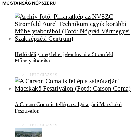
MOSTANSÁG NÉPSZERŰ
Hétfő délig még lehet jelentkezni a Stromfeld
Műhelytáborába
1 PERC OLVASÁS
A Carson Coma is fellép a salgótarjáni Macskakő
Fesztiválon
1 PERC OLVASÁS