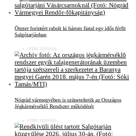
Ötezer forintért rabolt ki három fiatal egy idős férfit
Salgótarjánban
1 PERC OLVASÁS
Nógrád vármegyében is szüneteltetik az Országos
Jégkármérséklő Rendszer működését
3 PERC OLVASÁS