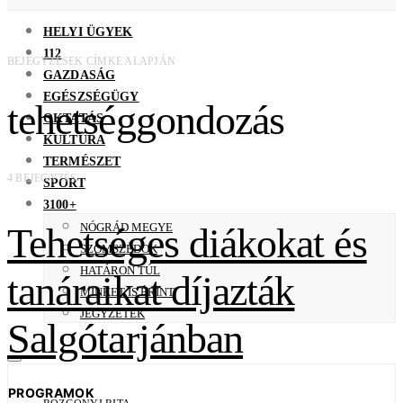
HELYI ÜGYEK
112
BEJEGYZÉSEK CÍMKE ALAPJÁN
GAZDASÁG
EGÉSZSÉGÜGY
tehetséggondozás
OKTATÁS
KULTÚRA
TERMÉSZET
4 BEJEGYZÉS
SPORT
3100+
Tehetséges diákokat és
NÓGRÁD MEGYE
SZOMSZÉDOK
HATÁRON TÚL
tanáraikat díjazták
MINKET IS ÉRINT
JEGYZETEK
Salgótarjánban
PROGRAMOK