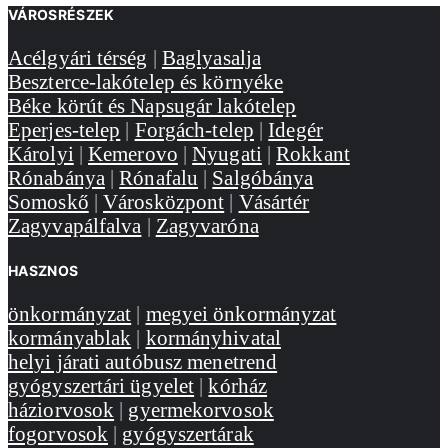
VÁROSRÉSZEK
Acélgyári térség
|
Baglyasalja
Beszterce-lakótelep és környéke
Béke körút és Napsugár lakótelep
Eperjes-telep
|
Forgách-telep
|
Idegér
Károlyi
|
Kemerovo
|
Nyugati
|
Rokkant
Rónabánya
|
Rónafalu
|
Salgóbánya
Somoskő
|
Városközpont
|
Vásártér
Zagyvapálfalva
|
Zagyvaróna
HASZNOS
önkormányzat
|
megyei önkormányzat
kormányablak
|
kormányhivatal
helyi járati autóbusz menetrend
gyógyszertári ügyelet
|
kórház
háziorvosok
|
gyermekorvosok
fogorvosok
|
gyógyszertárak