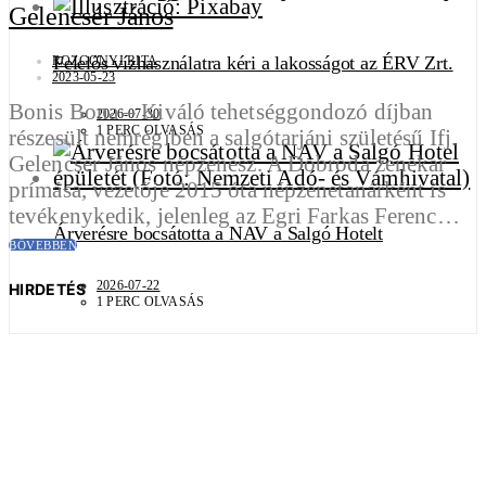
Gelencsér János
Felelős vízhasználatra kéri a lakosságot az ÉRV Zrt.
ROZGONYI RITA
2023-05-23
Bonis Bona – Kiváló tehetséggondozó díjban
2026-07-30
1 PERC OLVASÁS
részesült nemrégiben a salgótarjáni születésű Ifj.
Gelencsér János népzenész. A Dobroda zenekar
prímása, vezetője 2015 óta népzenetanárként is
tevékenykedik, jelenleg az Egri Farkas Ferenc…
Árverésre bocsátotta a NAV a Salgó Hotelt
BŐVEBBEN
2026-07-22
HIRDETÉS
1 PERC OLVASÁS