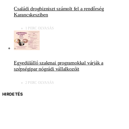
Családi drogbizniszt számolt fel a rendőrség
Karancskesziben
1 PERC OLVASÁS
Egyedülálló szakmai programokkal várják a
szépségipar nógrádi vállalkozóit
2 PERC OLVASÁS
HIRDETÉS