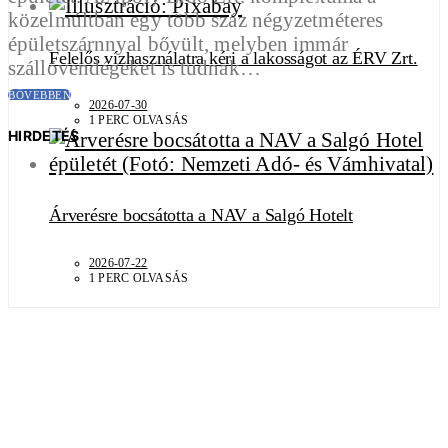
közelmúltban egy több száz négyzetméteres
épületszárnnyal bővült, melyben immár
Felelős vízhasználatra kéri a lakosságot az ÉRV Zrt.
szállóvendégeket is tudnak…
BŐVEBBEN
2026-07-30
1 PERC OLVASÁS
HIRDETÉS
Árverésre bocsátotta a NAV a Salgó Hotelt
2026-07-22
1 PERC OLVASÁS