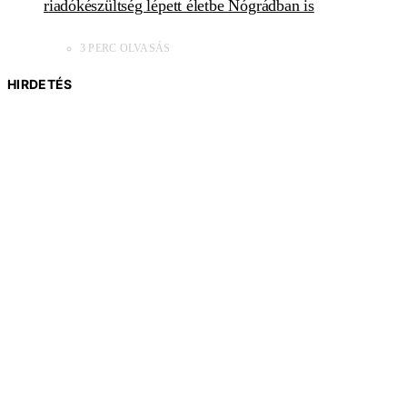
riadókészültség lépett életbe Nógrádban is
3 PERC OLVASÁS
HIRDETÉS