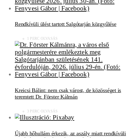
Rendkívüli ülést tartott Salgótarján közgyűlése
1 PERC OLVASÁS
Kreicsi Bálint: nem csak várost, de közösséget is
teremtett Dr. Förster Kálmán
3 PERC OLVASÁS
Újabb hőhullám érkezik, az aszály miatt rendkívüli