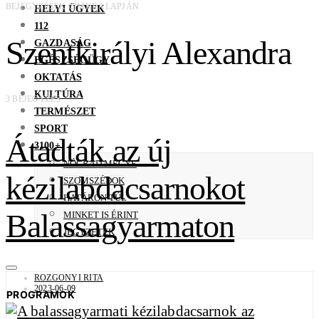
BEJEGYZÉSEK CÍMKE ALAPJÁN
HELYI ÜGYEK
112
Szentkirályi Alexandra
GAZDASÁG
EGÉSZSÉGÜGY
OKTATÁS
KULTÚRA
3 BEJEGYZÉS
TERMÉSZET
SPORT
Átadták az új
3100+
NÓGRÁD MEGYE
kézilabdacsarnokot
SZOMSZÉDOK
HATÁRON TÚL
Balassagyarmaton
MINKET IS ÉRINT
JEGYZETEK
ROZGONYI RITA
2023-06-09
PROGRAMOK