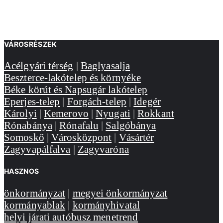
VÁROSRÉSZEK
Acélgyári térség
|
Baglyasalja
Beszterce-lakótelep és környéke
Béke körút és Napsugár lakótelep
Eperjes-telep
|
Forgách-telep
|
Idegér
Károlyi
|
Kemerovo
|
Nyugati
|
Rokkant
Rónabánya
|
Rónafalu
|
Salgóbánya
Somoskő
|
Városközpont
|
Vásártér
Zagyvapálfalva
|
Zagyvaróna
HASZNOS
önkormányzat
|
megyei önkormányzat
kormányablak
|
kormányhivatal
helyi járati autóbusz menetrend