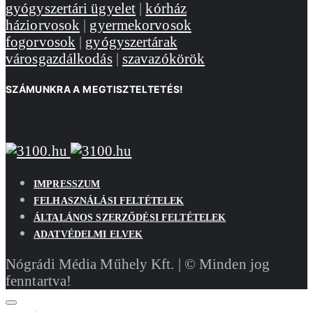
gyógyszertári ügyelet
|
kórház
háziorvosok
|
gyermekorvosok
fogorvosok
|
gyógyszertárak
városgazdálkodás
|
szavazókörök
SZÁMUNKRA A MEGTISZTELTETÉS!
IMPRESSZUM
FELHASZNÁLÁSI FELTÉTELEK
ÁLTALÁNOS SZERZŐDÉSI FELTÉTELEK
ADATVÉDELMI ELVEK
Nógrádi Média Műhely Kft. | © Minden jog
fenntartva!