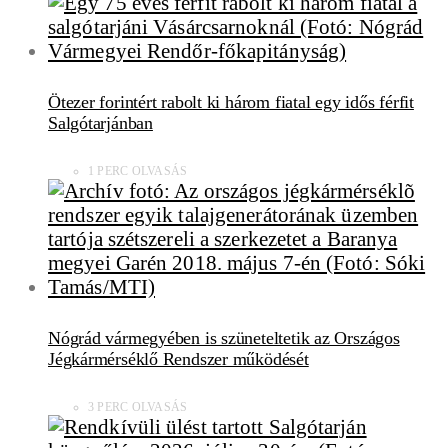
Ötezer forintért rabolt ki három fiatal egy idős férfit
Salgótarjánban
1 PERC OLVASÁS
Nógrád vármegyében is szüneteltetik az Országos
Jégkármérséklő Rendszer működését
3 PERC OLVASÁS