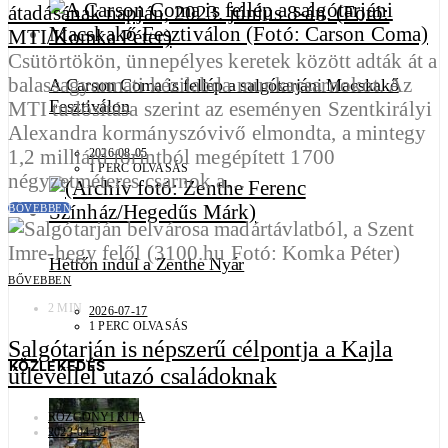
Csütörtökön, ünnepélyes keretek között adták át a
balassagyarmati kézilabda munkacsarnokot. Az
A Carson Coma is fellép a salgótarjáni Macskakő
Fesztiválon
MTI tudósítása szerint az eseményen Szentkirályi
Alexandra kormányszóvivő elmondta, a mintegy
1,2 milliárd forintból megépített 1700
2026-08-05
1 PERC OLVASÁS
négyzetméteres csarnok a…
BŐVEBBEN
Hétfőn indul a Zenthe Nyár
BŐVEBBEN
2 MIN
2026-07-17
1 PERC OLVASÁS
Salgótarján is népszerű célpontja a Kajla
KÖZLEKEDÉS
útlevéllel utazó családoknak
ROZGONYI RITA
2023-04-03