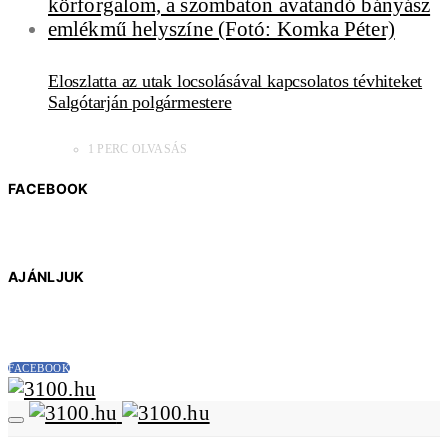
Eloszlatta az utak locsolásával kapcsolatos tévhiteket
Salgótarján polgármestere
1 PERC OLVASÁS
FACEBOOK
AJÁNLJUK
FACEBOOK