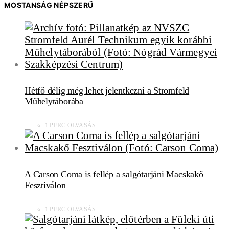
MOSTANSÁG NÉPSZERŰ
Hétfő délig még lehet jelentkezni a Stromfeld
Műhelytáborába
1 PERC OLVASÁS
A Carson Coma is fellép a salgótarjáni Macskakő
Fesztiválon
1 PERC OLVASÁS