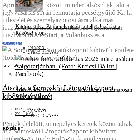
Április 6. és 11. között minden alsós diák, aki a
jegyvásárlás során felmutatja pecsétgyűjtő Kajla
útlevelét és személyazonosításra alkalmas
Kiterjesztik a Papberek utcáig a teljes lezárást a
igazolványát, korlátlan számban díjmentesen
Rákóczi úton
utazhat a MÁV-Start, a Volánbusz és a…
BŐVEBBEN
2026-07-31
2 PERC OLVASÁS
BŐVEBBEN
6 MIN
Átadták a Somoskői Látogatóközpont
Számos kisebb út és útszakasz is megújul hamarosan
kibővült épületét
Salgótarjánban
ROZGONYI RITA
2026-07-23
2021-10-08
2 PERC OLVASÁS
Péntek délelőtt, ünnepélyes keretek között adták
KÖZÉLET
át a Somoskői Látogatóközpont kibővített
épületét. Az Ipoly Erdő Zrt. komplexuma a