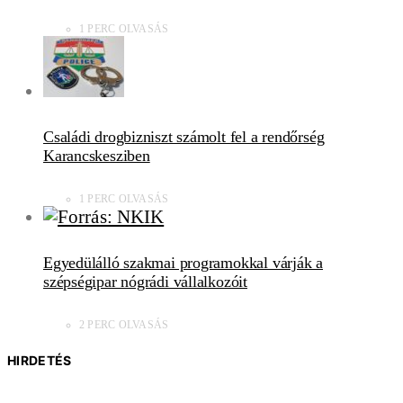
1 PERC OLVASÁS
Családi drogbizniszt számolt fel a rendőrség
Karancskesziben
1 PERC OLVASÁS
Egyedülálló szakmai programokkal várják a
szépségipar nógrádi vállalkozóit
2 PERC OLVASÁS
HIRDETÉS