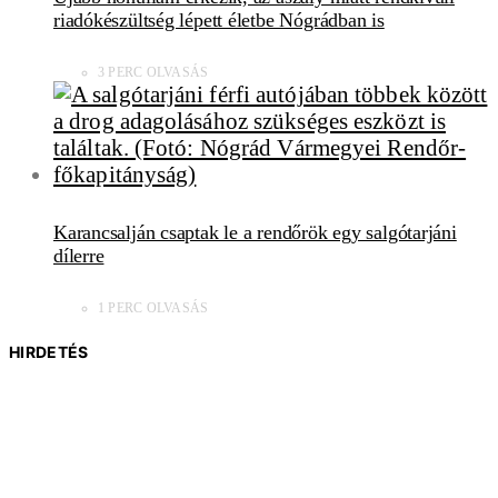
riadókészültség lépett életbe Nógrádban is
3 PERC OLVASÁS
Karancsalján csaptak le a rendőrök egy salgótarjáni
dílerre
1 PERC OLVASÁS
HIRDETÉS