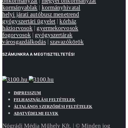
önkormányzat
|
megyei önkormányzat
kormányablak
|
kormányhivatal
helyi járati autóbusz menetrend
gyógyszertári ügyelet
|
kórház
háziorvosok
|
gyermekorvosok
fogorvosok
|
gyógyszertárak
városgazdálkodás
|
szavazókörök
SZÁMUNKRA A MEGTISZTELTETÉS!
IMPRESSZUM
FELHASZNÁLÁSI FELTÉTELEK
ÁLTALÁNOS SZERZŐDÉSI FELTÉTELEK
ADATVÉDELMI ELVEK
Nógrádi Média Műhely Kft. | © Minden jog