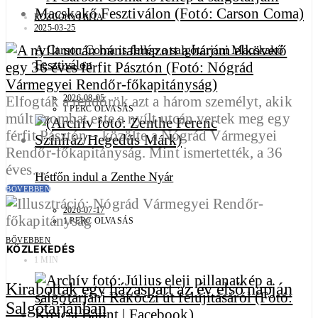
ROZGONYI RITA
2025-03-25
A Carson Coma is fellép a salgótarjáni Macskakő
Fesztiválon
Elfogták a rendőrök azt a három személyt, akik
2026-08-05
1 PERC OLVASÁS
múlt szombat este a nyílt utcán vertek meg egy
férfit Pásztón – közölte a Nógrád Vármegyei
Rendőr-főkapitányság. Mint ismertették, a 36
éves…
Hétfőn indul a Zenthe Nyár
BŐVEBBEN
2026-07-17
1 PERC OLVASÁS
BŐVEBBEN
KÖZLEKEDÉS
1 MIN
Kiraboltak egy házaspárt az év első napján
Salgótarjánban