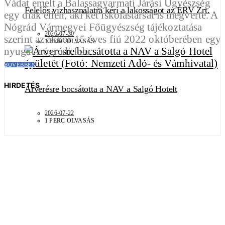
Vádat emelt a Balassagyarmati Járási Ügyészség
Felelős vízhasználatra kéri a lakosságot az ÉRV Zrt.
egy diák ellen, aki két iskolástársát is megverte. A
Nógrád Vármegyei Főügyészség tájékoztatása
2026-07-30
szerint az akkor 15 éves fiú 2022 októberében egy
1 PERC OLVASÁS
nyugat-nógrádi falu…
BŐVEBBEN
HIRDETÉS
Árverésre bocsátotta a NAV a Salgó Hotelt
2026-07-22
1 PERC OLVASÁS