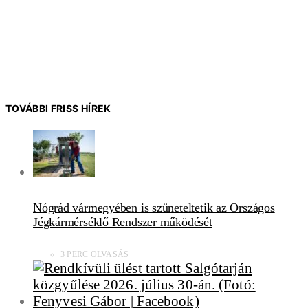
TOVÁBBI FRISS HÍREK
Nógrád vármegyében is szüneteltetik az Országos
Jégkármérséklő Rendszer működését
3 PERC OLVASÁS