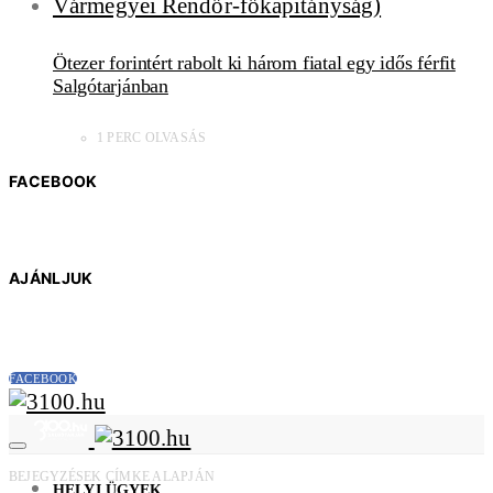
Ötezer forintért rabolt ki három fiatal egy idős férfit
Salgótarjánban
1 PERC OLVASÁS
FACEBOOK
AJÁNLJUK
FACEBOOK
BEJEGYZÉSEK CÍMKE ALAPJÁN
HELYI ÜGYEK