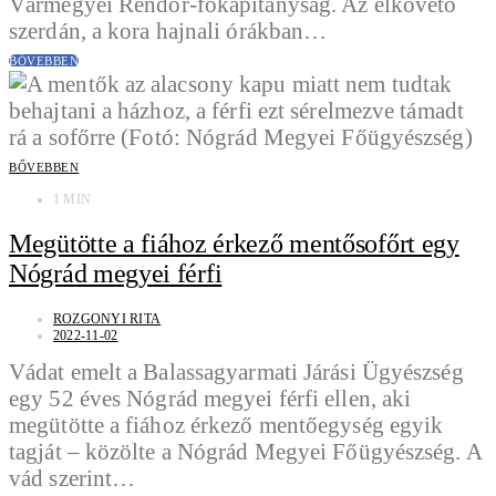
Vármegyei Rendőr-főkapitányság. Az elkövető
szerdán, a kora hajnali órákban…
BŐVEBBEN
BŐVEBBEN
1 MIN
Megütötte a fiához érkező mentősofőrt egy
Nógrád megyei férfi
ROZGONYI RITA
2022-11-02
Vádat emelt a Balassagyarmati Járási Ügyészség
egy 52 éves Nógrád megyei férfi ellen, aki
megütötte a fiához érkező mentőegység egyik
tagját – közölte a Nógrád Megyei Főügyészség. A
vád szerint…