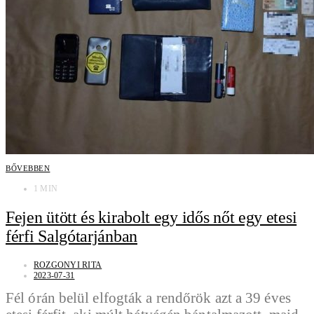
BŐVEBBEN
1 MIN
Fejen ütött és kirabolt egy idős nőt egy etesi
férfi Salgótarjánban
ROZGONYI RITA
2023-07-31
Fél órán belül elfogták a rendőrök azt a 39 éves