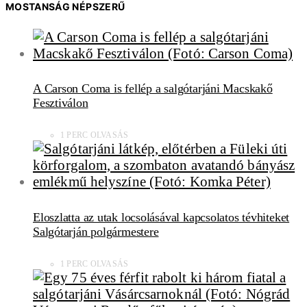
MOSTANSÁG NÉPSZERŰ
A Carson Coma is fellép a salgótarjáni Macskakő
Fesztiválon
1 PERC OLVASÁS
Eloszlatta az utak locsolásával kapcsolatos tévhiteket
Salgótarján polgármestere
1 PERC OLVASÁS