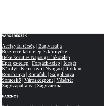
VÁROSRÉSZEK
Acélgyári térség
|
Baglyasalja
Beszterce-lakótelep és környéke
Béke körút és Napsugár lakótelep
Eperjes-telep
|
Forgách-telep
|
Idegér
Károlyi
|
Kemerovo
|
Nyugati
|
Rokkant
Rónabánya
|
Rónafalu
|
Salgóbánya
Somoskő
|
Városközpont
|
Vásártér
Zagyvapálfalva
|
Zagyvaróna
HASZNOS