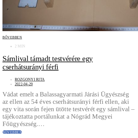
BŐVEBBEN
2 MIN
Sámlival támadt testvérére egy
cserhátsurányi férfi
ROZGONYI RITA
2022-04-29
Vádat emelt a Balassagyarmati Járási Ügyészség
az ellen az 54 éves cserhátsurányi férfi ellen, aki
egy vita során fejen ütötte testvérét egy sámlival –
tájékoztatta portálunkat a Nógrád Megyei
Főügyészség.…
BŐVEBBEN