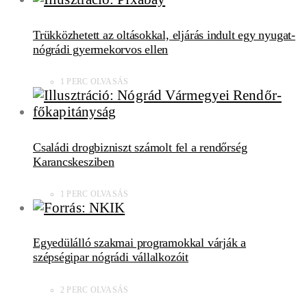
Trükközhetett az oltásokkal, eljárás indult egy nyugat-
nógrádi gyermekorvos ellen
1 PERC OLVASÁS
Családi drogbizniszt számolt fel a rendőrség
Karancskesziben
1 PERC OLVASÁS
Egyedülálló szakmai programokkal várják a
szépségipar nógrádi vállalkozóit
2 PERC OLVASÁS