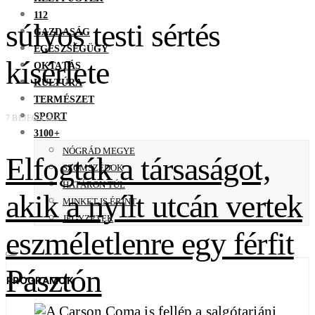
112
súlyos testi sértés
GAZDASÁG
EGÉSZSÉGÜGY
kísérlete
OKTATÁS
KULTÚRA
TERMÉSZET
SPORT
7 BEJEGYZÉS
3100+
NÓGRÁD MEGYE
Elfogták a társaságot,
SZOMSZÉDOK
HATÁRON TÚL
akik a nyílt utcán vertek
MINKET IS ÉRINT
JEGYZETEK
eszméletlenre egy férfit
Pásztón
PROGRAMOK