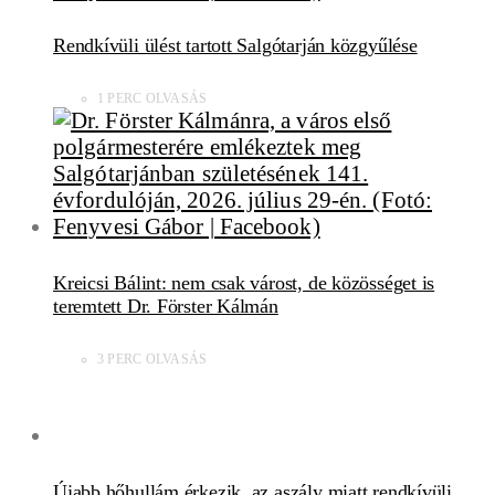
Rendkívüli ülést tartott Salgótarján közgyűlése
1 PERC OLVASÁS
Kreicsi Bálint: nem csak várost, de közösséget is
teremtett Dr. Förster Kálmán
3 PERC OLVASÁS
Újabb hőhullám érkezik, az aszály miatt rendkívüli