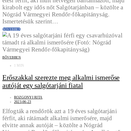
etesi férfit, aki múlt hétvégén bántalmazott, majd
kirabolt egy idős nőt Salgótarjánban – közölte a
Nógrád Vármegyei Rendőr-főkapitányság.
Ismertetésük szerint…
BŐVEBBEN
BŐVEBBEN
1 MIN
Erőszakkal szerezte meg alkalmi ismerőse
autóját egy salgótarjáni fiatal
ROZGONYI RITA
2023-06-23
Elfogták a rendőrök azt a 19 éves salgótarjáni
férfit, aki rátámadt alkalmi ismerősére, majd
elvitte annak autóját – közölte a Nógrád