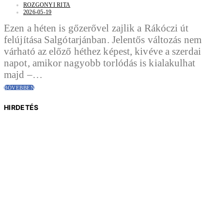
ROZGONYI RITA
2026-05-19
Ezen a héten is gőzerővel zajlik a Rákóczi út
felújítása Salgótarjánban. Jelentős változás nem
várható az előző héthez képest, kivéve a szerdai
napot, amikor nagyobb torlódás is kialakulhat
majd –…
BŐVEBBEN
HIRDETÉS