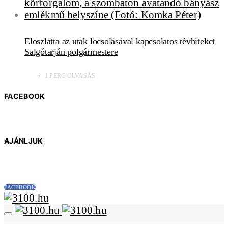
Eloszlatta az utak locsolásával kapcsolatos tévhiteket
Salgótarján polgármestere
1 PERC OLVASÁS
FACEBOOK
AJÁNLJUK
FACEBOOK