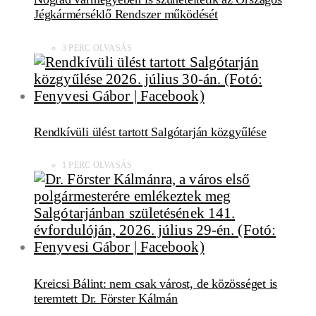
Jégkármérséklő Rendszer működését
3 PERC OLVASÁS
Rendkívüli ülést tartott Salgótarján közgyűlése
1 PERC OLVASÁS
Kreicsi Bálint: nem csak várost, de közösséget is
teremtett Dr. Förster Kálmán