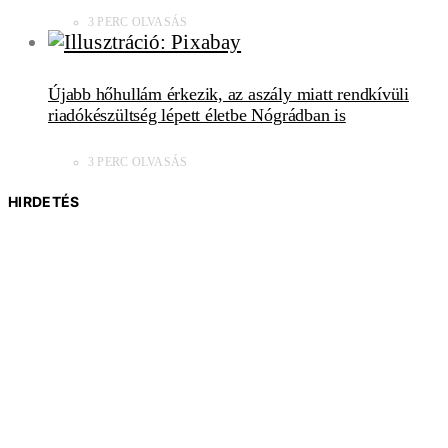
3 PERC OLVASÁS
Újabb hőhullám érkezik, az aszály miatt rendkívüli
riadókészültség lépett életbe Nógrádban is
3 PERC OLVASÁS
HIRDETÉS