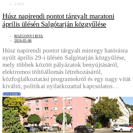
4 MIN
Húsz napirendi pontot tárgyalt maratoni
április ülésén Salgótarján közgyűlése
ROZGONYI RITA
2026-05-06
Húsz napirendi pontot tárgyalt mintegy hatórásra
nyúlt április 29-i ülésén Salgótarján közgyűlése,
mely többek között pályázatok benyújtásáról,
elektromos töltőállomás létrehozásáról,
közfoglalkoztatási programokról és egy nagy vitát
kiváltó, politikai nyilatkozattal kapcsolatos…
BŐVEBBEN