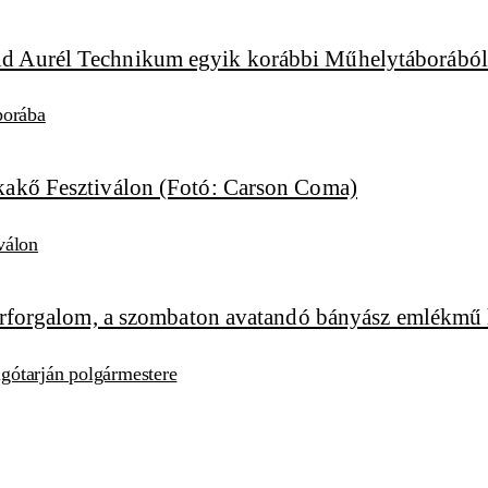
borába
válon
algótarján polgármestere