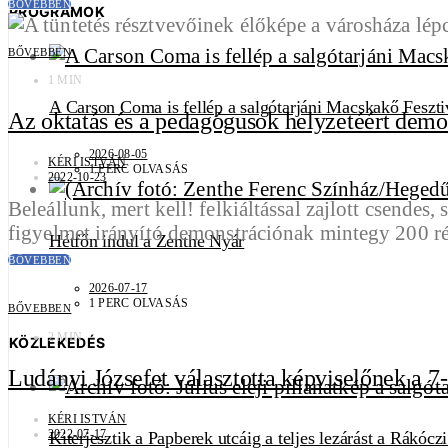
BŐVEBBEN
PROGRAMOK
BŐVEBBEN
1 MIN
A Carson Coma is fellép a salgótarjáni Macskakő Feszti
Az oktatás és a pedagógusok helyzetéért demo
2026-08-05
KÉRI ISTVÁN
1 PERC OLVASÁS
2022-10-23
Beleállunk, mert kell! felkiáltással zajlott csende
figyelmet irányító demonstrációnak mintegy 200 r
Hétfőn indul a Zenthe Nyár
BŐVEBBEN
2026-07-17
1 PERC OLVASÁS
BŐVEBBEN
2 MIN
KÖZLEKEDÉS
Ludányi Józsefet választotta képviselőnek a 7-
KÉRI ISTVÁN
2022-07-17
Kiterjesztik a Papberek utcáig a teljes lezárást a Rákócz