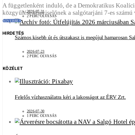
A függetlenként induló, de a Demokratikus Koalíció
közgyűlési képviselőnek a salgótarjáni 7-es számú
2026-07-31
2 PERC OLVASÁS
BŐVEBBEN
HIRDETÉS
Számos kisebb út és útszakasz is megújul hamarosan Sa
2026-07-23
2 PERC OLVASÁS
KÖZÉLET
Felelős vízhasználatra kéri a lakosságot az ÉRV Zrt.
2026-07-30
1 PERC OLVASÁS