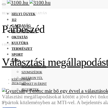
BEJEGYZÉSEK CÍMKE ALAPJÁN
HELYI ÜGYEK
112
Párbeszéd
GAZDASÁG
EGÉSZSÉGÜGY
OKTATÁS
KULTÚRA
6 BEJEGYZÉS
TERMÉSZET
SPORT
Választási megállapodás
3100+
NÓGRÁD MEGYE
SZOMSZÉDOK
HATÁRON TÚL
KÉRI ISTVÁN
2023-11-27
MINKET IS ÉRINT
JEGYZETEK
Választási megállapodásokat kötött a jövő évi önk
a pártok közleményben az MTI-vel. A bejelentés a