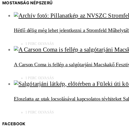
MOSTANSÁG NÉPSZERŰ
Hétfő délig még lehet jelentkezni a Stromfeld Műhelytá
1 PERC OLVASÁS
A Carson Coma is fellép a salgótarjáni Macskakő Feszti
1 PERC OLVASÁS
Eloszlatta az utak locsolásával kapcsolatos tévhiteket S
1 PERC OLVASÁS
FACEBOOK