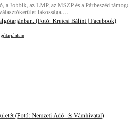
, a Jobbik, az LMP, az MSZP és a Párbeszéd támogat
 választókerület lakossága.…
lgótarjánban