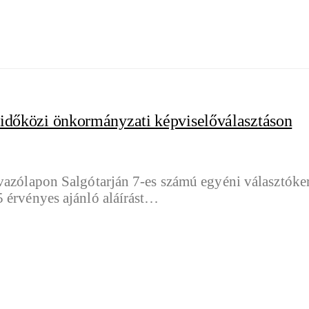
i időközi önkormányzati képviselőválasztáson
vazólapon Salgótarján 7-es számú egyéni választóker
5 érvényes ajánló aláírást…