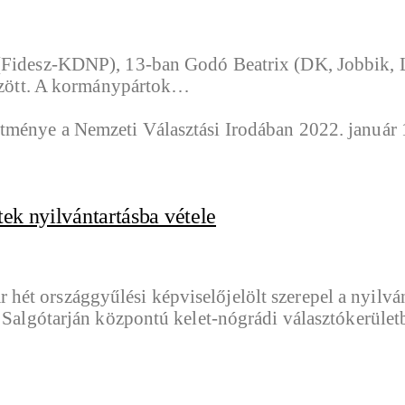
t (Fidesz-KDNP), 13-ban Godó Beatrix (DK, Jobbik
között. A kormánypártok…
ek nyilvántartásba vétele
ét országgyűlési képviselőjelölt szerepel a nyilván
A Salgótarján központú kelet-nógrádi választókerüle