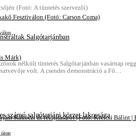
válon
nstráltak Salgótarjánban
s, szónok nélküli tüntetés Salgótarjánban vasárnap re
észtvevője volt. A csendes demonstráció a Fő…
es számú salgótarjáni körzet lakossága
i úton