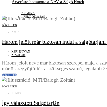
Árverésre bocsátotta a NAV a Salgó Hotelt
2026-07-22
1 PERC OLVASÁS
BŐVEBBEN
2 MIN
Három jelölt már biztosan indul a salgótarján
KÉRI ISTVÁN
2022-06-01
Három jelölt neve már biztosan szerepel majd a sza
már összegyűjtötték a szükséges számú, legalább 2
BŐVEBBEN
BŐVEBBEN
16 MIN
Így választott Salgótarján