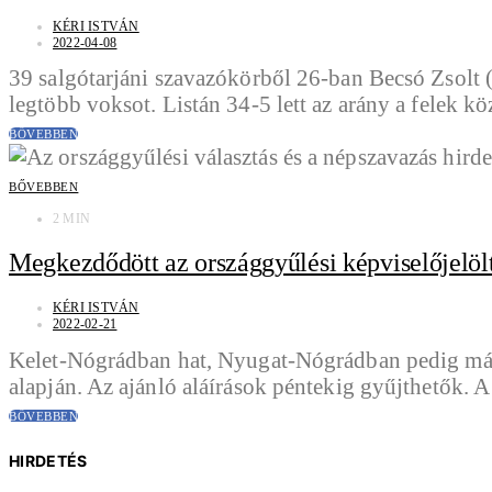
KÉRI ISTVÁN
2022-04-08
39 salgótarjáni szavazókörből 26-ban Becsó Zsol
legtöbb voksot. Listán 34-5 lett az arány a felek 
BŐVEBBEN
BŐVEBBEN
2 MIN
Megkezdődött az országgyűlési képviselőjelölt
KÉRI ISTVÁN
2022-02-21
Kelet-Nógrádban hat, Nyugat-Nógrádban pedig már h
alapján. Az ajánló aláírások péntekig gyűjthetők. 
BŐVEBBEN
HIRDETÉS