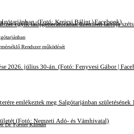
lgótarjánban
ármérséklő Rendszer működését
ett Dr. Förster Kálmán