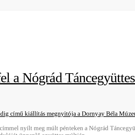
fel a Nógrád Táncegyüttes 
g címmel nyílt meg múlt pénteken a Nógrád Táncegyüt