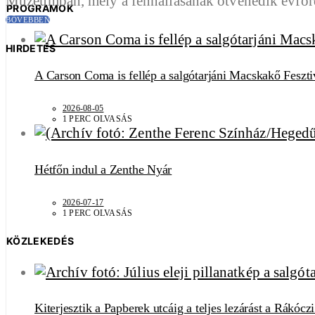
Múzeumban, mely a fennállásának ötvenedik évfor
PROGRAMOK
BŐVEBBEN
HIRDETÉS
A Carson Coma is fellép a salgótarjáni Macskakő Feszti
2026-08-05
1 PERC OLVASÁS
Hétfőn indul a Zenthe Nyár
2026-07-17
1 PERC OLVASÁS
KÖZLEKEDÉS
Kiterjesztik a Papberek utcáig a teljes lezárást a Rákócz