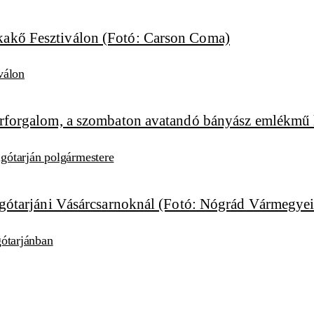
válon
algótarján polgármestere
lgótarjánban