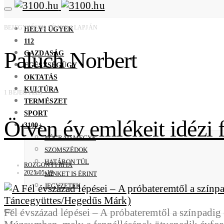
BEJEGYZÉSEK CÍMKE ALAPJÁN
HELYI ÜGYEK
112
Paluch Norbert
GAZDASÁG
EGÉSZSÉGÜGY
OKTATÁS
KULTÚRA
1 BEJEGYZÉS
TERMÉSZET
SPORT
Ötven év emlékeit idézi 
3100+
NÓGRÁD MEGYE
SZOMSZÉDOK
HATÁRON TÚL
ROZGONYI RITA
2025-05-19
MINKET IS ÉRINT
JEGYZETEK
Fél évszázad lépései – A próbateremtől a színpadi