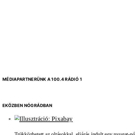
MÉDIAPARTNERÜNK A 100.4 RÁDIÓ 1
EKÖZBEN NÓGRÁDBAN
Trükközhetett az oltásokkal, eljárás indult egy nyugat-