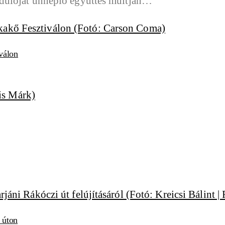
dulóját ünneplő együttes múltján…
válon
i úton