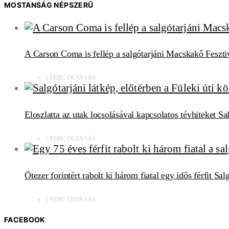
MOSTANSÁG NÉPSZERŰ
A Carson Coma is fellép a salgótarjáni Macskakő Feszti
1 PERC OLVASÁS
Eloszlatta az utak locsolásával kapcsolatos tévhiteket S
1 PERC OLVASÁS
Ötezer forintért rabolt ki három fiatal egy idős férfit Sa
1 PERC OLVASÁS
FACEBOOK