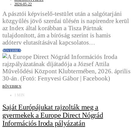
2026-05-22
A pásztói képviselő-testület után a salgótarjáni
közgyűlés jövő szerdai ülésén is napirendre kerül
az Index által korábban a Tisza Pártnak
tulajdonított, ám a bíróság szerint is hamis
adóterv elutasításával kapcsolatos…
BŐVEBBEN
BŐVEBBEN
1 MIN
Saját Európájukat rajzolták meg a
gyermekek a Europe Direct Nógrád
Információs Iroda pályázatán