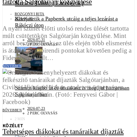
tartotta Salgótarján közgyűlése
ROZGONYI RITA
Kiterjesztik a Papberek utcáig a teljes lezárást a
2026-06-29
Rákóczi úton
A nyári szünet előtti utolsó rendes ülését tartotta
múlt csütörtökön Salgótarján közgyűlése. Mint
2026-07-31
arról beszámoltunk, az ülés elején több elismerést
2 PERC OLVASÁS
is átadtak, a napirendi pontokat követően pedig a
Fideszben vállalt…
BŐVEBBEN
Számos kisebb út és útszakasz is megújul hamarosan
Salgótarjánban
2026-07-23
BŐVEBBEN
2 PERC OLVASÁS
2 MIN
KÖZÉLET
Tehetséges diákokat és tanáraikat díjazták