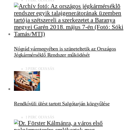
1 PERC OLVASÁS
Nógrád vármegyében is szüneteltetik az Országos
Jégkármérséklő Rendszer működését
3 PERC OLVASÁS
Rendkívüli ülést tartott Salgótarján közgyűlése
1 PERC OLVASÁS