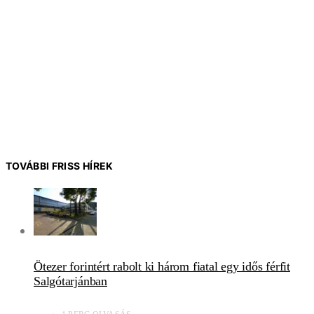
TOVÁBBI FRISS HÍREK
Ötezer forintért rabolt ki három fiatal egy idős férfit
Salgótarjánban