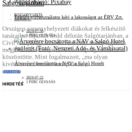
Salgótarjánban
ROZGONYI RITA
Felelős vízhasználatra kéri a lakosságot az ÉRV Zrt.
2026-06-17
Országos versenyhelyezett diákokat és felkészítő
2026-07-30
tanáraikat díjazták kedd délután Salgótarjánban, a
1 PERC OLVASÁS
Civil és Ifjúsági Házban rendezett ünnepségen. A
megjelenteket Fenyvesi Gábor alpolgármester
köszöntötte. Mint fogalmazott, „ma olyan
kivételes embereket ünneplünk,…
Árverésre bocsátotta a NAV a Salgó Hotelt
BŐVEBBEN
2026-07-22
1 PERC OLVASÁS
HIRDETÉS