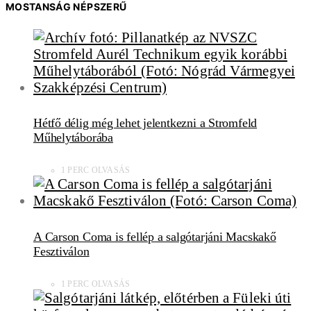
MOSTANSÁG NÉPSZERŰ
Hétfő délig még lehet jelentkezni a Stromfeld
Műhelytáborába
1 PERC OLVASÁS
A Carson Coma is fellép a salgótarjáni Macskakő
Fesztiválon
1 PERC OLVASÁS