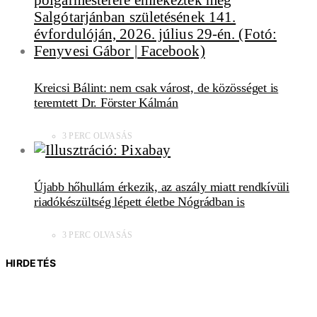
Kreicsi Bálint: nem csak várost, de közösséget is
teremtett Dr. Förster Kálmán
3 PERC OLVASÁS
Újabb hőhullám érkezik, az aszály miatt rendkívüli
riadókészültség lépett életbe Nógrádban is
3 PERC OLVASÁS
HIRDETÉS