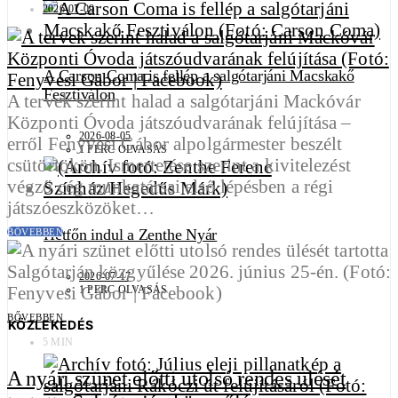
2026-07-09
A Carson Coma is fellép a salgótarjáni Macskakő
Fesztiválon
A tervek szerint halad a salgótarjáni Mackóvár
Központi Óvoda játszóudvarának felújítása –
2026-08-05
erről Fenyvesi Gábor alpolgármester beszélt
1 PERC OLVASÁS
csütörtökön. Ismertetése szerint a kivitelezést
végző cég munkatársai első lépésben a régi
játszóeszközöket…
Hétfőn indul a Zenthe Nyár
BŐVEBBEN
2026-07-17
1 PERC OLVASÁS
BŐVEBBEN
KÖZLEKEDÉS
5 MIN
A nyári szünet előtti utolsó rendes ülését