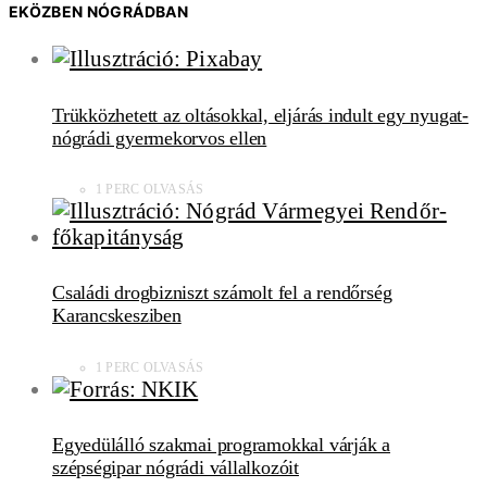
EKÖZBEN NÓGRÁDBAN
Trükközhetett az oltásokkal, eljárás indult egy nyugat-
nógrádi gyermekorvos ellen
1 PERC OLVASÁS
Családi drogbizniszt számolt fel a rendőrség
Karancskesziben
1 PERC OLVASÁS
Egyedülálló szakmai programokkal várják a
szépségipar nógrádi vállalkozóit