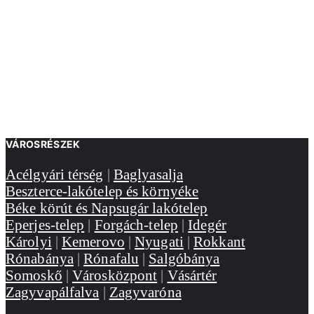
VÁROSRÉSZEK
Acélgyári térség
|
Baglyasalja
Beszterce-lakótelep és környéke
Béke körút és Napsugár lakótelep
Eperjes-telep
|
Forgách-telep
|
Idegér
Károlyi
|
Kemerovo
|
Nyugati
|
Rokkant
Rónabánya
|
Rónafalu
|
Salgóbánya
Somoskő
|
Városközpont
|
Vásártér
Zagyvapálfalva
|
Zagyvaróna