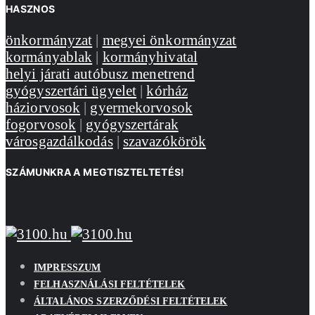
HASZNOS
önkormányzat
|
megyei önkormányzat
kormányablak
|
kormányhivatal
helyi járati autóbusz menetrend
gyógyszertári ügyelet
|
kórház
háziorvosok
|
gyermekorvosok
fogorvosok
|
gyógyszertárak
városgazdálkodás
|
szavazókörök
SZÁMUNKRA A MEGTISZTELTETÉS!
IMPRESSZUM
FELHASZNÁLÁSI FELTÉTELEK
ÁLTALÁNOS SZERZŐDÉSI FELTÉTELEK