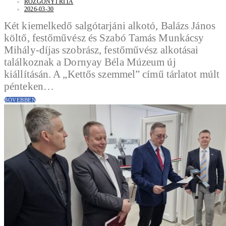
ROZGONYI RITA
2026-03-30
Két kiemelkedő salgótarjáni alkotó, Balázs János
költő, festőművész és Szabó Tamás Munkácsy
Mihály-díjas szobrász, festőművész alkotásai
találkoznak a Dornyay Béla Múzeum új
kiállításán. A „Kettős szemmel” című tárlatot múlt
pénteken…
BŐVEBBEN