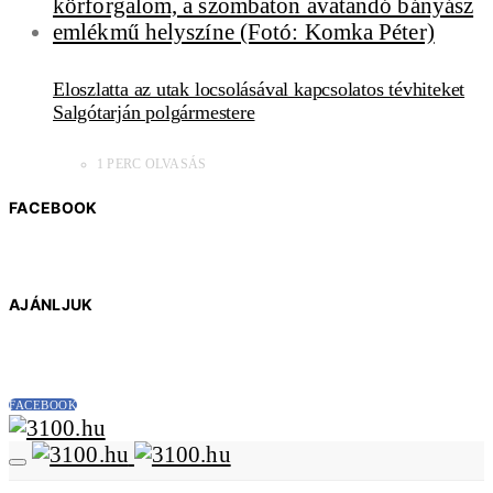
Eloszlatta az utak locsolásával kapcsolatos tévhiteket
Salgótarján polgármestere
1 PERC OLVASÁS
FACEBOOK
AJÁNLJUK
FACEBOOK