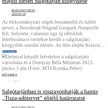
májusi ülésén Salgótarján közgyűlése
ROZGONYI RITA
2026-05-29
Az önkormányzati cégek beszámolói és üzleti
tervei, a Novohrad-Nógrád Geopark Nonprofit
Kft. helyzete, valamint egy új idősklub
létrehozása is terítékre került a salgótarjáni
közgyűlés szerdai ülésén. Az ülés elején Kreicsi…
BŐVEBBEN
BŐVEBBEN
2 MIN
Salgótarjánban is visszavonhatják a hamis
„Tisza-adótervet” elítélő határozatot
ROZGONYI RITA