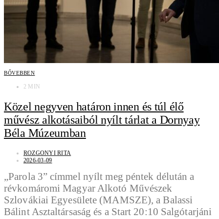
BŐVEBBEN
2 MIN
Közel negyven határon innen és túl élő
művész alkotásaiból nyílt tárlat a Dornyay
Béla Múzeumban
ROZGONYI RITA
2026-03-09
„Parola 3” címmel nyílt meg péntek délután a
révkomáromi Magyar Alkotó Művészek
Szlovákiai Egyesülete (MAMSZE), a Balassi
Bálint Asztaltársaság és a Start 20:10 Salgótarjáni