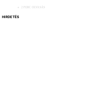
2 PERC OLVASÁS
HIRDETÉS