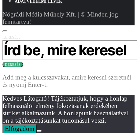
ADATVÉDELMI ELVEK
Nógrádi Média Műhely Kft. | © Minden jog
fenntartva!
KERESÉS:
KERESÉS
Add meg a kulcsszavakat, amire keresni szeretnél
és nyomj Enter-t.
Kedves Látogató! Tájékoztatjuk, hogy a honlap
felhasználói élmény fokozásának érdekében
sütiket alkalmazunk. A honlapunk használatával
ön a tájékoztatásunkat tudomásul veszi.
Elfogadom