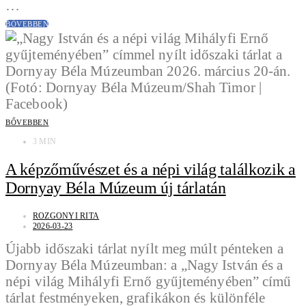
…
BŐVEBBEN
BŐVEBBEN
3 MIN
A képzőművészet és a népi világ találkozik a
Dornyay Béla Múzeum új tárlatán
ROZGONYI RITA
2026-03-23
Újabb időszaki tárlat nyílt meg múlt pénteken a
Dornyay Béla Múzeumban: a „Nagy István és a
népi világ Mihályfi Ernő gyűjteményében” című
tárlat festményeken, grafikákon és különféle