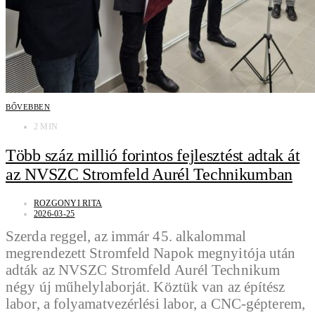
BŐVEBBEN
2 MIN
Több száz millió forintos fejlesztést adtak át
az NVSZC Stromfeld Aurél Technikumban
ROZGONYI RITA
2026-03-25
Szerda reggel, az immár 45. alkalommal
megrendezett Stromfeld Napok megnyitója után
adták az NVSZC Stromfeld Aurél Technikum
négy új műhelylaborját. Köztük van az építész
labor, a folyamatvezérlési labor, a CNC-gépterem,