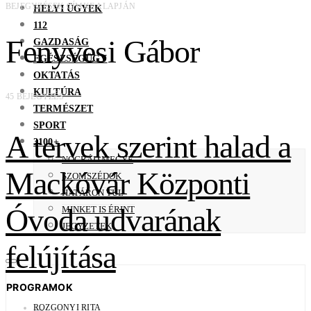
BEJEGYZÉSEK CÍMKE ALAPJÁN
HELYI ÜGYEK
112
Fenyvesi Gábor
GAZDASÁG
EGÉSZSÉGÜGY
OKTATÁS
KULTÚRA
45 BEJEGYZÉS
TERMÉSZET
SPORT
A tervek szerint halad a
3100+
NÓGRÁD MEGYE
Mackóvár Központi
SZOMSZÉDOK
HATÁRON TÚL
Óvoda udvarának
MINKET IS ÉRINT
JEGYZETEK
felújítása
PROGRAMOK
ROZGONYI RITA