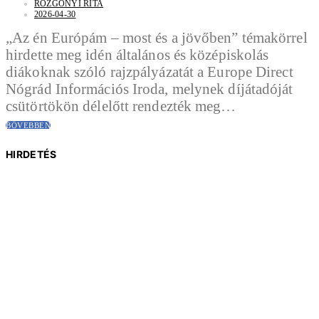
ROZGONYI RITA
2026-04-30
„Az én Európám – most és a jövőben” témakörrel
hirdette meg idén általános és középiskolás
diákoknak szóló rajzpályázatát a Europe Direct
Nógrád Információs Iroda, melynek díjátadóját
csütörtökön délelőtt rendezték meg…
BŐVEBBEN
HIRDETÉS