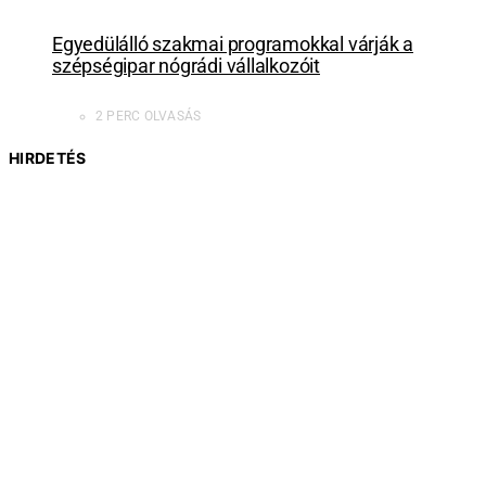
Egyedülálló szakmai programokkal várják a
szépségipar nógrádi vállalkozóit
2 PERC OLVASÁS
HIRDETÉS