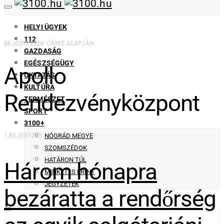
HELYI ÜGYEK
112
BEJEGYZÉSEK CÍMKE ALAPJÁN
GAZDASÁG
EGÉSZSÉGÜGY
Apollo
OKTATÁS
KULTÚRA
Rendezvényközpont
TERMÉSZET
SPORT
3100+
1 BEJEGYZÉS
NÓGRÁD MEGYE
SZOMSZÉDOK
HATÁRON TÚL
Három hónapra
MINKET IS ÉRINT
JEGYZETEK
bezáratta a rendőrség