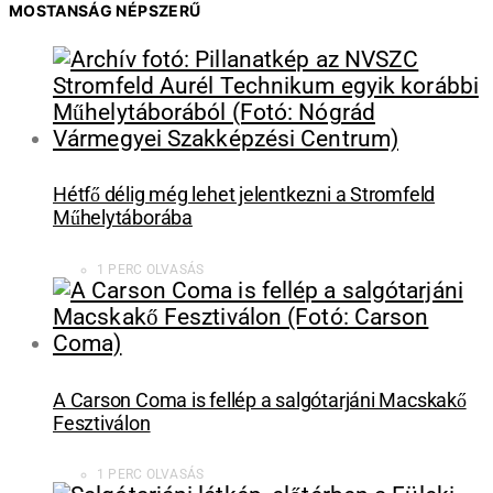
MOSTANSÁG NÉPSZERŰ
Hétfő délig még lehet jelentkezni a Stromfeld
Műhelytáborába
1 PERC OLVASÁS
A Carson Coma is fellép a salgótarjáni Macskakő
Fesztiválon
1 PERC OLVASÁS