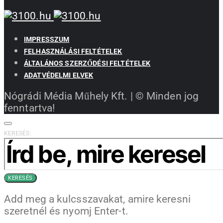
IMPRESSZUM
FELHASZNÁLÁSI FELTÉTELEK
ÁLTALÁNOS SZERZŐDÉSI FELTÉTELEK
ADATVÉDELMI ELVEK
Nógrádi Média Műhely Kft. | © Minden jog
fenntartva!
KERESÉS:
KERESÉS
Add meg a kulcsszavakat, amire keresni
szeretnél és nyomj Enter-t.