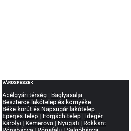
VÁROSRÉSZEK
Acélgyári térség
|
Baglyasalja
Beszterce-lakótelep és környéke
Béke körút és Napsugár lakótelep
Eperjes-telep
|
Forgách-telep
|
Idegér
Károlyi
|
Kemerovo
|
Nyugati
|
Rokkant
Rónabánya
|
Rónafalu
|
Salgóbánya