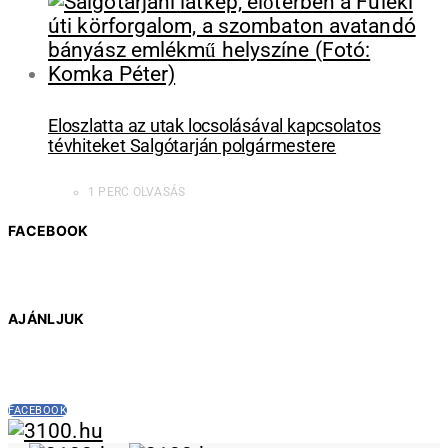
Eloszlatta az utak locsolásával kapcsolatos
tévhiteket Salgótarján polgármestere
1 PERC OLVASÁS
FACEBOOK
AJÁNLJUK
FACEBOOK