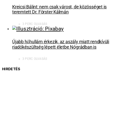
Kreicsi Bálint: nem csak várost, de közösséget is
teremtett Dr. Förster Kálmán
3 PERC OLVASÁS
Újabb hőhullám érkezik, az aszály miatt rendkívüli
riadókészültség lépett életbe Nógrádban is
3 PERC OLVASÁS
HIRDETÉS