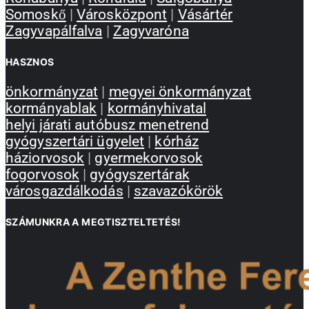
Somoskő
|
Városközpont
|
Vásártér
Zagyvapálfalva
|
Zagyvaróna
HASZNOS
önkormányzat
|
megyei önkormányzat
kormányablak
|
kormányhivatal
helyi járati autóbusz menetrend
gyógyszertári ügyelet
|
kórház
háziorvosok
|
gyermekorvosok
fogorvosok
|
gyógyszertárak
városgazdálkodás
|
szavazókörök
SZÁMUNKRA A MEGTISZTELTETÉS!