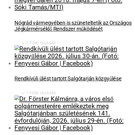
Nógrád vármegyében is szüneteltetik az Országos
Jégkármérséklő Rendszer működését
3 PERC OLVASÁS
Rendkívüli ülést tartott Salgótarján közgyűlése
1 PERC OLVASÁS