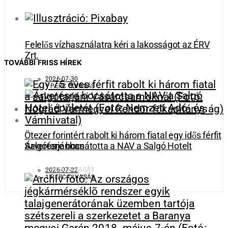
Felelős vízhasználatra kéri a lakosságot az ÉRV
Zrt.
TOVÁBBI FRISS HÍREK
2026-07-30
1 PERC OLVASÁS
Ötezer forintért rabolt ki három fiatal egy idős férfit
Salgótarjánban
Árverésre bocsátotta a NAV a Salgó Hotelt
1 PERC OLVASÁS
2026-07-22
1 PERC OLVASÁS