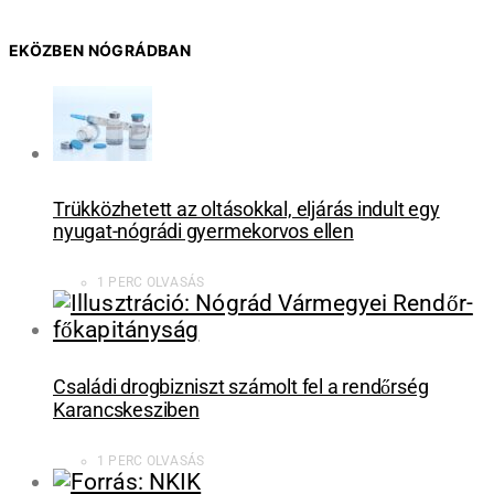
EKÖZBEN NÓGRÁDBAN
Trükközhetett az oltásokkal, eljárás indult egy
nyugat-nógrádi gyermekorvos ellen
1 PERC OLVASÁS
Családi drogbizniszt számolt fel a rendőrség
Karancskesziben
1 PERC OLVASÁS