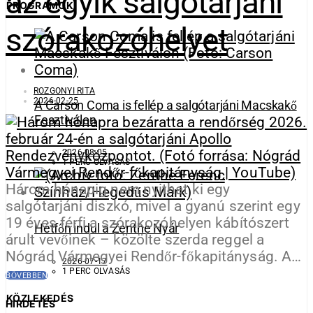
az egyik salgótarjáni
PROGRAMOK
szórakozóhelyet
ROZGONYI RITA
2026-02-25
A Carson Coma is fellép a salgótarjáni Macskakő
Fesztiválon
2026-08-05
1 PERC OLVASÁS
Három hónapig nem nyithat ki egy
salgótarjáni diszkó, mivel a gyanú szerint egy
19 éves férfi a szórakozóhelyen kábítószert
Hétfőn indul a Zenthe Nyár
árult vevőinek – közölte szerda reggel a
Nógrád Vármegyei Rendőr-főkapitányság. A…
2026-07-17
1 PERC OLVASÁS
BŐVEBBEN
KÖZLEKEDÉS
HIRDETÉS