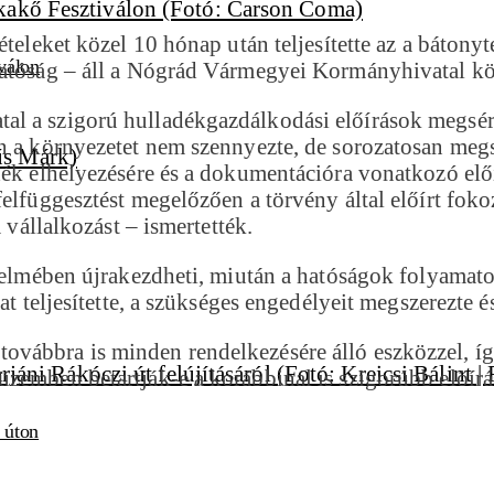
tételeket közel 10 hónap után teljesítette az a báto
válon
 hatóság – áll a Nógrád Vármegyei Kormányhivatal 
l a szigorú hulladékgazdálkodási előírások megsért
an a környezetet nem szennyezte, de sorozatosan me
dék elhelyezésére és a dokumentációra vonatkozó előí
felfüggesztést megelőzően a törvény által előírt fok
 vállalkozást – ismertették.
rtelmében újrakezdheti, miután a hatóságok folyamato
t teljesítette, a szükséges engedélyeit megszerezte és
ábbra is minden rendelkezésére álló eszközzel, így 
zemben betartják-e a korábbinál is szigorúbb előírá
i úton