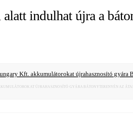
 alatt indulhat újra a bát
KKUMULÁTOROKAT ÚJRAHASZNOSÍTÓ GYÁRA BÁTONYTERENYÉN AZ ÁTADÁS N