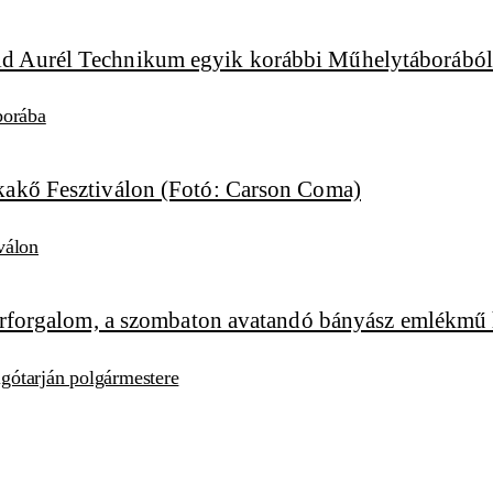
borába
válon
algótarján polgármestere