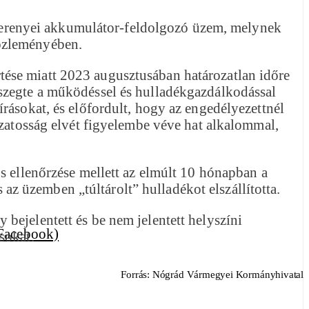
nyterenyei akkumulátor-feldolgozó üzem, melynek
közleményében.
ése miatt 2023 augusztusában határozatlan időre
gszegte a működéssel és hulladékgazdálkodással
rásokat, és előfordult, hogy az engedélyezettnél
ozatosság elvét figyelembe véve hat alkalommal,
s ellenőrzése mellett az elmúlt 10 hónapban a
 az üzemben „túltárolt” hulladékot elszállította.
bejelentett és be nem jelentett helyszíni
sokat.
Forrás: Nógrád Vármegyei Kormányhivatal