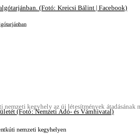
lgótarjánban
entkúti nemzeti kegyhelyen