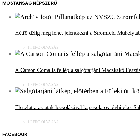
MOSTANSÁG NÉPSZERŰ
Hétfő délig még lehet jelentkezni a Stromfeld Műhelytá
1 PERC OLVASÁS
A Carson Coma is fellép a salgótarjáni Macskakő Feszti
1 PERC OLVASÁS
Eloszlatta az utak locsolásával kapcsolatos tévhiteket S
1 PERC OLVASÁS
FACEBOOK