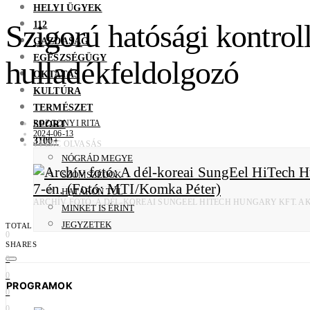
HELYI ÜGYEK
112
Szigorú hatósági kontroll
GAZDASÁG
EGÉSZSÉGÜGY
hulladékfeldolgozó
OKTATÁS
KULTÚRA
TERMÉSZET
SPORT
ROZGONYI RITA
2024-06-13
3100+
1 PERC OLVASÁS
NÓGRÁD MEGYE
SZOMSZÉDOK
HATÁRON TÚL
ARCHÍV FOTÓ: A DÉL-KOREAI SUNGEEL HITECH HUNGARY KFT. A
MINKET IS ÉRINT
JEGYZETEK
TOTAL
0
SHARES
0
0
PROGRAMOK
0
0