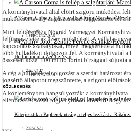
A kormányhivatal által előírt szigorú működési fel
A Carson Coma is fellép a salgótarjáni Macskakő Feszti
működését tavaly augusztusban függesztette fel a
Mint felidézték, a Nógrád Vármegyei Kormányhivata
2026-08-05
1 PERC OLVASÁS
felfüggesztette az üzem működését. A vállalat ugy
kapcsolatos szabályokat, mivel megsértette a hulla
több hulladékot dolgozott fel. A kormányhivatal a 
Hétfőn indul a Zenthe Nyár
összesen közel 100 millió forint bírsággal sújtotta a
2026-07-17
A cég a hulladékfeldolgozást a szerdai határozat é
1 PERC OLVASÁS
jogsértő állapotot megszüntette, a szigorú előírásoka
KÖZLEKEDÉS
A közleményben hangsúlyozták: a kormányhivatal tov
ellenőrzések során fogja nyomon követni, hogy az ü
Kiterjesztik a Papberek utcáig a teljes lezárást a Rákócz
2026-07-31
TOTAL