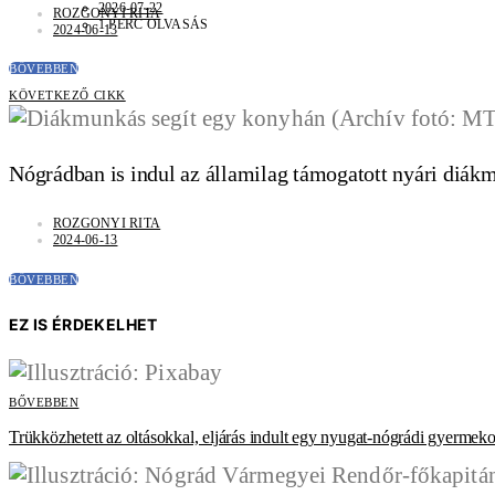
2026-07-22
ROZGONYI RITA
1 PERC OLVASÁS
2024-06-13
BŐVEBBEN
KÖVETKEZŐ CIKK
Nógrádban is indul az államilag támogatott nyári diá
ROZGONYI RITA
2024-06-13
BŐVEBBEN
EZ IS ÉRDEKELHET
BŐVEBBEN
Trükközhetett az oltásokkal, eljárás indult egy nyugat-nógrádi gyermeko