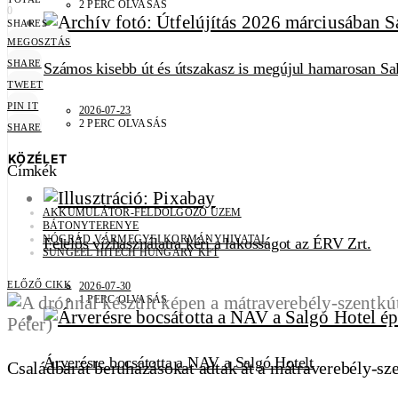
2 PERC OLVASÁS
0
SHARES
MEGOSZTÁS
SHARE
Számos kisebb út és útszakasz is megújul hamarosan Sa
TWEET
PIN IT
2026-07-23
2 PERC OLVASÁS
SHARE
KÖZÉLET
Címkék
AKKUMULÁTOR-FELDOLGOZÓ ÜZEM
BÁTONYTERENYE
NÓGRÁD VÁRMEGYEI KORMÁNYHIVATAL
Felelős vízhasználatra kéri a lakosságot az ÉRV Zrt.
SUNGEEL HITECH HUNGARY KFT
ELŐZŐ CIKK
2026-07-30
1 PERC OLVASÁS
Árverésre bocsátotta a NAV a Salgó Hotelt
Családbarát beruházásokat adtak át a mátraverebély-sz