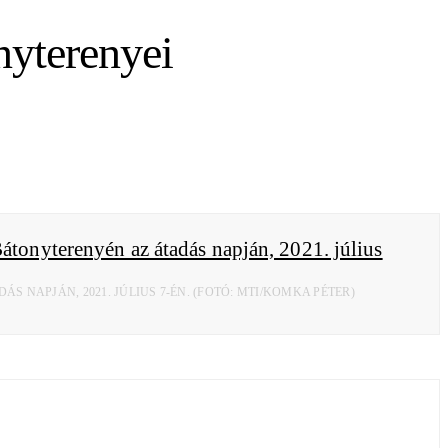
onyterenyei
APJÁN, 2021. JÚLIUS 7-ÉN. (FOTÓ: MTI/KOMKA PÉTER)