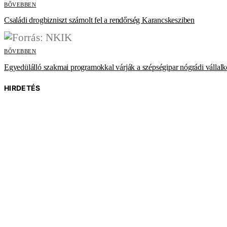
BŐVEBBEN
Családi drogbizniszt számolt fel a rendőrség Karancskesziben
BŐVEBBEN
Egyedülálló szakmai programokkal várják a szépségipar nógrádi vállalk
HIRDETÉS