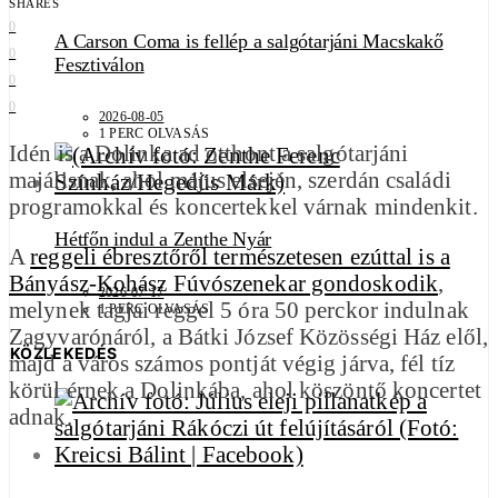
SHARES
0
A Carson Coma is fellép a salgótarjáni Macskakő
0
Fesztiválon
0
0
2026-08-05
1 PERC OLVASÁS
Idén is a Dolinka ad otthont a salgótarjáni
majálisnak, ahol május elsején, szerdán családi
programokkal és koncertekkel várnak mindenkit.
Hétfőn indul a Zenthe Nyár
A
reggeli ébresztőről természetesen ezúttal is a
Bányász-Kohász Fúvószenekar gondoskodik
,
2026-07-17
melynek tagjai reggel 5 óra 50 perckor indulnak
1 PERC OLVASÁS
Zagyvarónáról, a Bátki József Közösségi Ház elől,
KÖZLEKEDÉS
majd a város számos pontját végig járva, fél tíz
körül érnek a Dolinkába, ahol köszöntő koncertet
adnak.