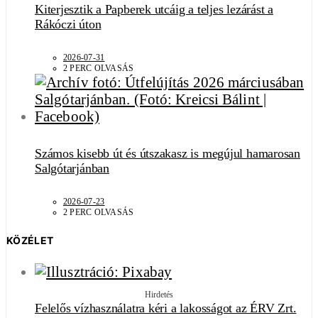
Kiterjesztik a Papberek utcáig a teljes lezárást a
Rákóczi úton
2026-07-31
2 PERC OLVASÁS
Számos kisebb út és útszakasz is megújul hamarosan
Salgótarjánban
2026-07-23
2 PERC OLVASÁS
KÖZÉLET
Hirdetés
Felelős vízhasználatra kéri a lakosságot az ÉRV Zrt.