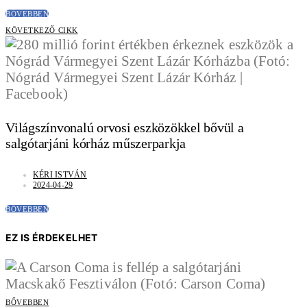
BŐVEBBEN
KÖVETKEZŐ CIKK
Világszínvonalú orvosi eszközökkel bővül a
salgótarjáni kórház műszerparkja
KÉRI ISTVÁN
2024-04-29
BŐVEBBEN
EZ IS ÉRDEKELHET
BŐVEBBEN