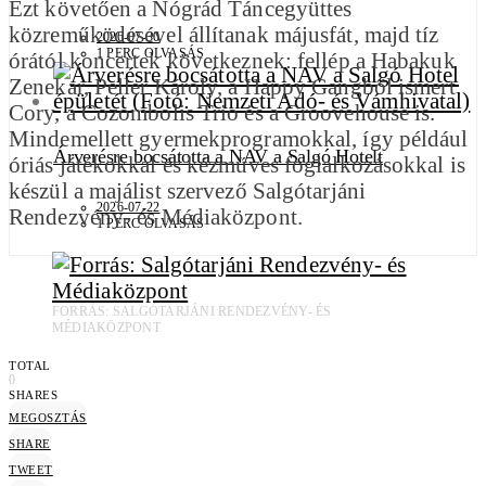
Ezt követően a Nógrád Táncegyüttes
közreműködésével állítanak májusfát, majd tíz
2026-07-30
1 PERC OLVASÁS
órától koncertek következnek: fellép a Habakuk
Zenekar, Peller Károly, a Happy Gangből ismert
Cory, a Cozombolis Trio és a Groovehouse is.
Mindemellett gyermekprogramokkal, így például
Árverésre bocsátotta a NAV a Salgó Hotelt
óriás játékokkal és kézműves foglalkozásokkal is
készül a majálist szervező Salgótarjáni
2026-07-22
Rendezvény- és Médiaközpont.
1 PERC OLVASÁS
FORRÁS: SALGÓTARJÁNI RENDEZVÉNY- ÉS
MÉDIAKÖZPONT
TOTAL
0
SHARES
MEGOSZTÁS
SHARE
TWEET