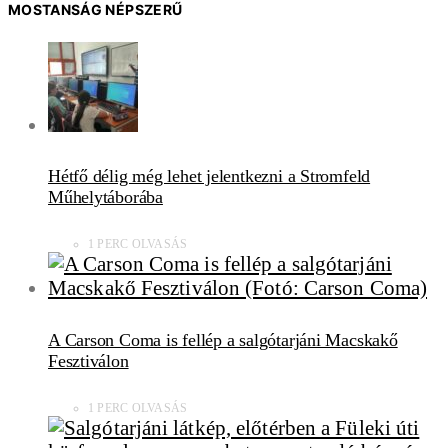
MOSTANSÁG NÉPSZERŰ
Hétfő délig még lehet jelentkezni a Stromfeld
Műhelytáborába
1 PERC OLVASÁS
A Carson Coma is fellép a salgótarjáni Macskakő
Fesztiválon
1 PERC OLVASÁS