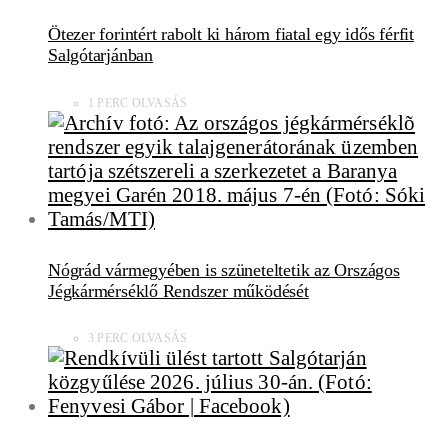
Ötezer forintért rabolt ki három fiatal egy idős férfit
Salgótarjánban
1 PERC OLVASÁS
Nógrád vármegyében is szüneteltetik az Országos
Jégkármérséklő Rendszer működését
3 PERC OLVASÁS