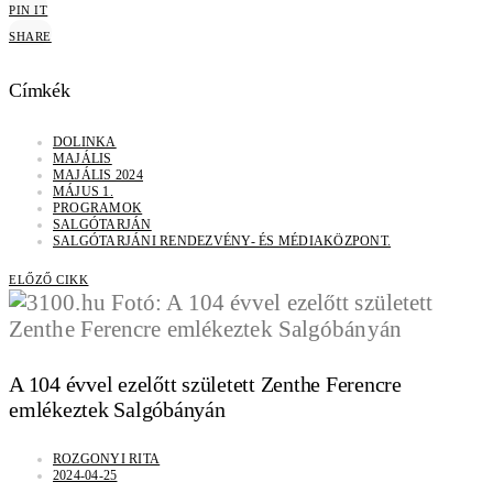
PIN IT
SHARE
Címkék
DOLINKA
MAJÁLIS
MAJÁLIS 2024
MÁJUS 1.
PROGRAMOK
SALGÓTARJÁN
SALGÓTARJÁNI RENDEZVÉNY- ÉS MÉDIAKÖZPONT.
ELŐZŐ CIKK
A 104 évvel ezelőtt született Zenthe Ferencre
emlékeztek Salgóbányán
ROZGONYI RITA
2024-04-25