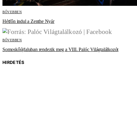
BŐVEBBEN
Hétfőn indul a Zenthe Nyár
BŐVEBBEN
Somoskőújfaluban rendezik meg a VIII. Palóc Világtalálkozót
HIRDETÉS