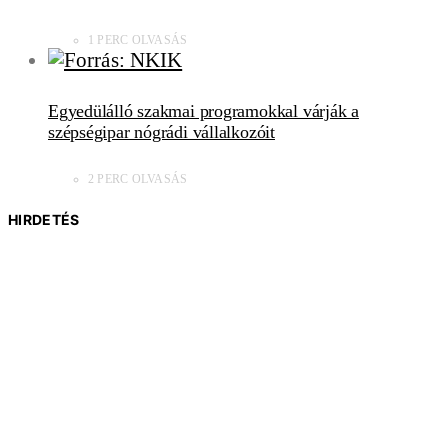
1 PERC OLVASÁS
Egyedülálló szakmai programokkal várják a
szépségipar nógrádi vállalkozóit
2 PERC OLVASÁS
HIRDETÉS