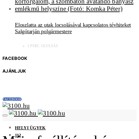
Eloszlatta az utak locsolásával kapcsolatos tévhiteket
Salgótarján polgármestere
1 PERC OLVASÁS
FACEBOOK
AJÁNLJUK
FACEBOOK
HELYI ÜGYEK
112