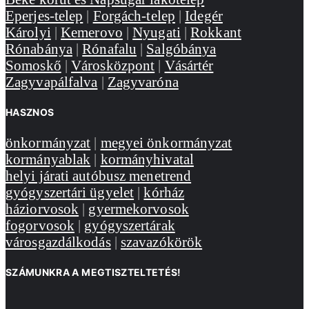
Eperjes-telep
|
Forgách-telep
|
Idegér
Károlyi
|
Kemerovo
|
Nyugati
|
Rokkant
Rónabánya
|
Rónafalu
|
Salgóbánya
Somoskő
|
Városközpont
|
Vásártér
Zagyvapálfalva
|
Zagyvaróna
HASZNOS
önkormányzat
|
megyei önkormányzat
kormányablak
|
kormányhivatal
helyi járati autóbusz menetrend
gyógyszertári ügyelet
|
kórház
háziorvosok
|
gyermekorvosok
fogorvosok
|
gyógyszertárak
városgazdálkodás
|
szavazókörök
SZÁMUNKRA A MEGTISZTELTETÉS!