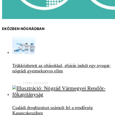
EKÖZBEN NÓGRÁDBAN
Trükközhetett az oltásokkal, eljárás indult egy nyugat-
nógrádi gyermekorvos ellen
1 PERC OLVASÁS
Családi drogbizniszt számolt fel a rendőrség
Karancskesziben