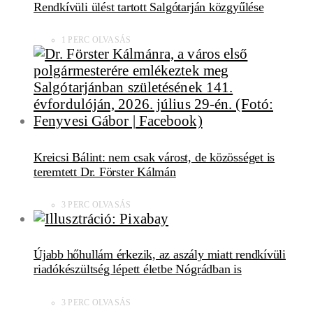
Rendkívüli ülést tartott Salgótarján közgyűlése
1 PERC OLVASÁS
Kreicsi Bálint: nem csak várost, de közösséget is
teremtett Dr. Förster Kálmán
3 PERC OLVASÁS
Újabb hőhullám érkezik, az aszály miatt rendkívüli
riadókészültség lépett életbe Nógrádban is
3 PERC OLVASÁS