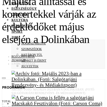
Májusfa állítással és
GAZDASÁG
EGÉSZSÉGÜGY
koncertekkel várják az
OKTATÁS
KULTÚRA
érdeklődőket május
TERMÉSZET
SPORT
elsején a Dolinkában
3100+
NÓGRÁD MEGYE
SZOMSZÉDOK
HATÁRON TÚL
ROZGONYI RITA
2024-04-29
MINKET IS ÉRINT
1 PERC OLVASÁS
JEGYZETEK
PROGRAMOK
ARCHÍV FOTÓ: MAJÁLIS 2023-BAN A DOLINKÁBAN. (FOTÓ:
SALGÓTARJÁNI RENDEZVÉNY- ÉS MÉDIAKÖZPONT)
TOTAL
0