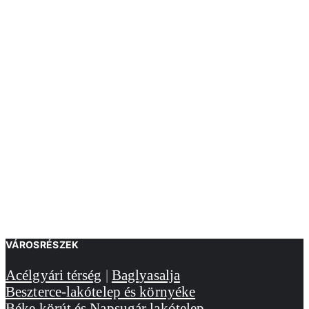
VÁROSRÉSZEK
Acélgyári térség
|
Baglyasalja
Beszterce-lakótelep és környéke
Béke körút és Napsugár lakótelep