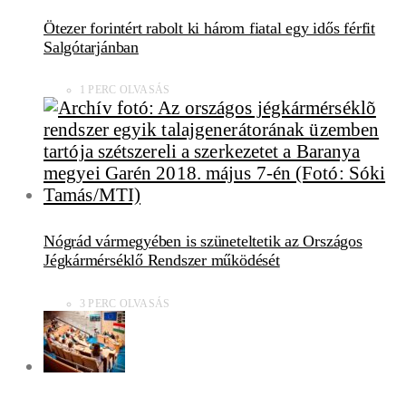
Ötezer forintért rabolt ki három fiatal egy idős férfit
Salgótarjánban
1 PERC OLVASÁS
Nógrád vármegyében is szüneteltetik az Országos
Jégkármérséklő Rendszer működését
3 PERC OLVASÁS