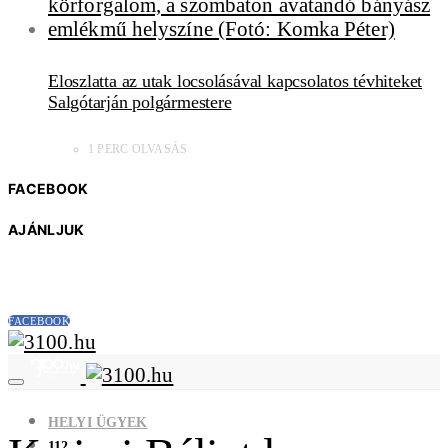
Eloszlatta az utak locsolásával kapcsolatos tévhiteket
Salgótarján polgármestere
1 PERC OLVASÁS
FACEBOOK
AJÁNLJUK
FACEBOOK
HELYI ÜGYEK
112