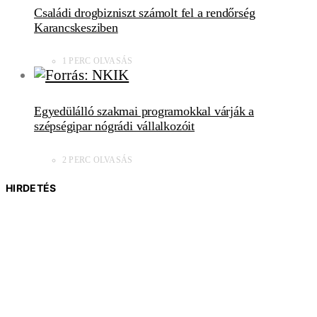
Családi drogbizniszt számolt fel a rendőrség
Karancskesziben
1 PERC OLVASÁS
Egyedülálló szakmai programokkal várják a
szépségipar nógrádi vállalkozóit
2 PERC OLVASÁS
HIRDETÉS