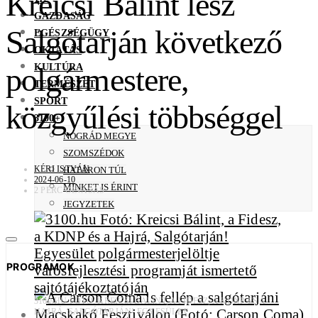
Kreicsi Bálint lesz
GAZDASÁG
Salgótarján következő
EGÉSZSÉGÜGY
OKTATÁS
KULTÚRA
polgármestere,
TERMÉSZET
SPORT
közgyűlési többséggel
3100+
NÓGRÁD MEGYE
SZOMSZÉDOK
KÉRI ISTVÁN
HATÁRON TÚL
2024-06-10
MINKET IS ÉRINT
2 PERC OLVASÁS
JEGYZETEK
PROGRAMOK
3100.HU FOTÓ: KREICSI BÁLINT, A FIDESZ, A KDNP ÉS A
HAJRÁ, SALGÓTARJÁN! EGYESÜLET