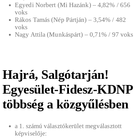
Egyedi Norbert (Mi Hazánk) – 4,82% / 656
voks
Rákos Tamás (Nép Pártján) – 3,54% / 482
voks
Nagy Attila (Munkáspárt) – 0,71% / 97 voks
Hajrá, Salgótarján!
Egyesület-Fidesz-KDNP
többség a közgyűlésben
a 1. számú választókerület megválasztott
képviselője: