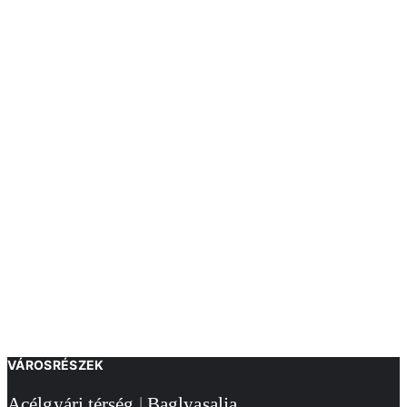
VÁROSRÉSZEK
Acélgyári térség
|
Baglyasalja