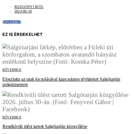
ROZGONYI RITA
2024-06-10
BŐVEBBEN
EZ IS ÉRDEKELHET
BŐVEBBEN
Eloszlatta az utak locsolásával kapcsolatos tévhiteket Salgótarján
polgármestere
BŐVEBBEN
Rendkívüli ülést tartott Salgótarján közgyűlése