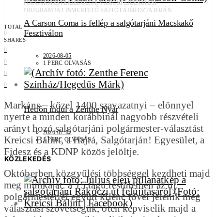
POLGÁRMESTERJELÖLTJE VÁROSFEJLESZTÉSI
PROGRAMJÁT ISMERTETŐ SAJTÓTÁJÉKOZTATÓJÁN
A Carson Coma is fellép a salgótarjáni Macskakő
TOTAL
Fesztiválon
0
SHARES
0
2026-08-05
0
1 PERC OLVASÁS
0
0
Markáns – közel 1400 szavazatnyi – előnnyel
Hétfőn indul a Zenthe Nyár
nyerte a minden korábbinál nagyobb részvételi
arányt hozó salgótarjáni polgármester-választást
2026-07-17
Kreicsi Bálint, a Hajrá, Salgótarján! Egyesület, a
1 PERC OLVASÁS
Fidesz és a KDNP közös jelöltje.
KÖZLEKEDÉS
Októberben közgyűlési többséggel kezdheti majd
meg munkáját: a 15 tagú testületben az új
polgármesterrel együtt kilenc fővel jelenik meg
választási szövetségük, öten képviselik majd a