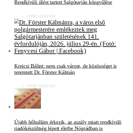
Rendkívüli ülést tartott Salgótarján közgyűlése
1 PERC OLVASÁS
Kreicsi Bálint: nem csak várost, de közösséget is
teremtett Dr. Förster Kálmán
3 PERC OLVASÁS
Újabb hőhullám érkezik, az aszály miatt rendkívüli
riadókészültség lépett életbe Nógrádban is