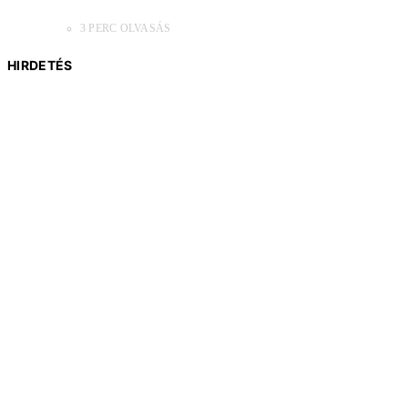
3 PERC OLVASÁS
HIRDETÉS