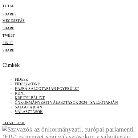
TOTAL
0
SHARES
MEGOSZTÁS
SHARE
TWEET
PIN IT
SHARE
Címkék
FIDESZ
FIDESZ-KDNP
HAJRÁ SALGÓTARJÁN EGYESÜLET
KDNP
KREICSI BÁLINT
ÖNKORMÁNYZATI VÁLASZTÁSOK 2024 - SALGÓTARJÁN
SALGÓTARJÁN
VÁLASZTÁSOK
ELŐZŐ CIKK