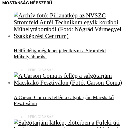
MOSTANSÁG NÉPSZERŰ
Hétfő délig még lehet jelentkezni a Stromfeld
Műhelytáborába
1 PERC OLVASÁS
A Carson Coma is fellép a salgótarjáni Macskakő
Fesztiválon
1 PERC OLVASÁS