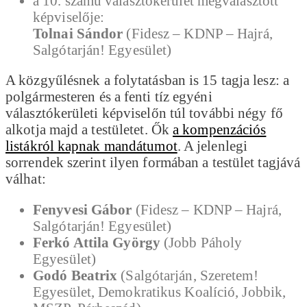
a 10. számú választókerület megválasztott
képviselője:
Tolnai Sándor
(Fidesz – KDNP – Hajrá,
Salgótarján! Egyesület)
A közgyűlésnek a folytatásban is 15 tagja lesz: a
polgármesteren és a fenti tíz egyéni
választókerületi képviselőn túl további négy fő
alkotja majd a testületet. Ők
a kompenzációs
listákról kapnak mandátumot
. A jelenlegi
sorrendek szerint ilyen formában a testület tagjává
válhat:
Fenyvesi Gábor
(Fidesz – KDNP – Hajrá,
Salgótarján! Egyesület)
Ferkó Attila György
(Jobb Páholy
Egyesület)
Godó Beatrix
(Salgótarján, Szeretem!
Egyesület, Demokratikus Koalíció, Jobbik,