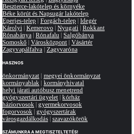
Beszterce-lakótelep és környéke
Béke körút és Napsugár lakótelep
Eperjes-telep
|
Forgách-telep
|
Idegér
Károlyi
|
Kemerovo
|
Nyugati
|
Rokkant
Rónabánya
|
Rónafalu
|
Salgóbánya
Somoskő
|
Városközpont
|
Vásártér
Zagyvapálfalva
|
Zagyvaróna
HASZNOS
önkormányzat
|
megyei önkormányzat
kormányablak
|
kormányhivatal
helyi járati autóbusz menetrend
gyógyszertári ügyelet
|
kórház
háziorvosok
|
gyermekorvosok
fogorvosok
|
gyógyszertárak
városgazdálkodás
|
szavazókörök
SZÁMUNKRA A MEGTISZTELTETÉS!