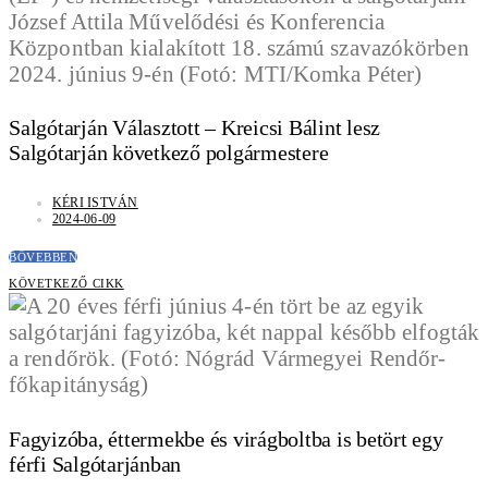
Salgótarján Választott – Kreicsi Bálint lesz
Salgótarján következő polgármestere
KÉRI ISTVÁN
2024-06-09
BŐVEBBEN
KÖVETKEZŐ CIKK
Fagyizóba, éttermekbe és virágboltba is betört egy
férfi Salgótarjánban