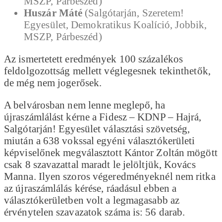
MSZP, Párbeszéd)
Huszár Máté
(Salgótarján, Szeretem!
Egyesület, Demokratikus Koalíció, Jobbik,
MSZP, Párbeszéd)
Az ismertetett eredmények 100 százalékos
feldolgozottság mellett véglegesnek tekinthetők,
de még nem jogerősek.
A belvárosban nem lenne meglepő, ha
újraszámlálást kérne a Fidesz – KDNP – Hajrá,
Salgótarján! Egyesület választási szövetség,
miután a 638 vokssal egyéni választókerületi
képviselőnek megválasztott Kántor Zoltán mögött
csak 8 szavazattal maradt le jelöltjük, Kovács
Manna. Ilyen szoros végeredményeknél nem ritka
az újraszámlálás kérése, ráadásul ebben a
választókerületben volt a legmagasabb az
érvénytelen szavazatok száma is: 56 darab.