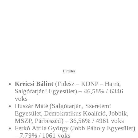
Hirdetés
Kreicsi Bálint
(Fidesz – KDNP – Hajrá,
Salgótarján! Egyesület) – 46,58% / 6346
voks
Huszár Máté (Salgótarján, Szeretem!
Egyesület, Demokratikus Koalíció, Jobbik,
MSZP, Párbeszéd) – 36,56% / 4981 voks
Ferkó Attila György (Jobb Páholy Egyesület)
– 7,79% / 1061 voks