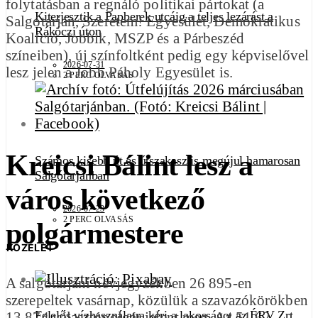
folytatásban a regnáló politikai pártokat (a
Kiterjesztik a Papberek utcáig a teljes lezárást a
Salgótarján, Szeretem! Egyesület, Demokratikus
Rákóczi úton
Koalíció, Jobbik, MSZP és a Párbeszéd
színeiben), új színfoltként pedig egy képviselővel
2026-07-31
lesz jelen a Jobb Páholy Egyesület is.
2 PERC OLVASÁS
Kreicsi Bálint lesz a
Számos kisebb út és útszakasz is megújul hamarosan
Salgótarjánban
város következő
2026-07-23
2 PERC OLVASÁS
polgármestere
KÖZÉLET
A salgótarjáni névjegyzékben 26 895-en
szerepeltek vasárnap, közülük a szavazókörökben
Felelős vízhasználatra kéri a lakosságot az ÉRV Zrt.
13 874 választópolgár jelent meg. Az 51,62