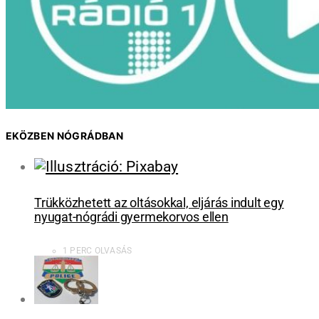
EKÖZBEN NÓGRÁDBAN
Trükközhetett az oltásokkal, eljárás indult egy
nyugat-nógrádi gyermekorvos ellen
1 PERC OLVASÁS