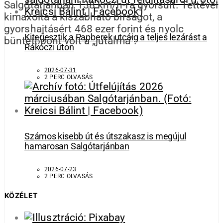
Salgótarjánban 138 km/h-ra gyorsult. Tettével
kimaxolta a kiszabható bírságot, a
gyorshajtásért 468 ezer forint és nyolc
Kiterjesztik a Papberek utcáig a teljes lezárást a
büntetőpont volt a „jutalma”.
Rákóczi úton
2026-07-31
2 PERC OLVASÁS
Számos kisebb út és útszakasz is megújul
hamarosan Salgótarjánban
2026-07-23
2 PERC OLVASÁS
KÖZÉLET