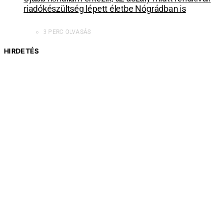
riadókészültség lépett életbe Nógrádban is
3 PERC OLVASÁS
HIRDETÉS