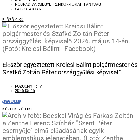
NÓGRÁD VÁRMEGYEI RENDŐR-FŐKAPITÁNYSÁG
SALGÓTARJÁN
ELŐZŐ CIKK
Először egyeztetett Kreicsi Bálint polgármester és
Szafkó Zoltán Péter országgyűlési képviselő
ROZGONYI RITA
2026-05-15
BŐVEBBEN
KÖVETKEZŐ CIKK