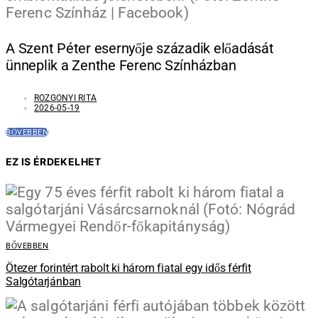
A Szent Péter esernyője századik előadását
ünneplik a Zenthe Ferenc Színházban
ROZGONYI RITA
2026-05-19
BŐVEBBEN
EZ IS ÉRDEKELHET
BŐVEBBEN
Ötezer forintért rabolt ki három fiatal egy idős férfit
Salgótarjánban