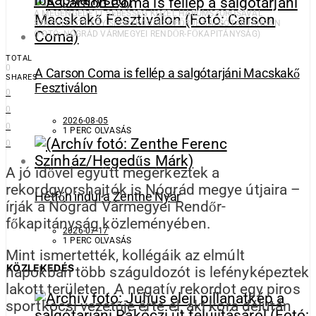
A MEGENGEDETT SEBESSÉG KÖZEL HÁROMSZOROSÁVAL
SZÁGULDOTT EGY SPORTKOCSI SOFŐRJE SALGÓTARJÁNBAN
(FOTÓ: NÓGRÁD VÁRMEGYEI RENDŐR-FŐKAPITÁNYSÁG)
TOTAL
0
A Carson Coma is fellép a salgótarjáni Macskakő
SHARES
Fesztiválon
0
0
2026-08-05
0
1 PERC OLVASÁS
0
A jó idővel együtt megérkeztek a
rekordgyorshajtók is Nógrád megye útjaira –
Hétfőn indul a Zenthe Nyár
írják a Nógrád Vármegyei Rendőr-
főkapitányság közleményében.
2026-07-17
1 PERC OLVASÁS
Mint ismertették, kollégáik az elmúlt
KÖZLEKEDÉS
napokban több száguldozót is lefényképeztek
lakott területen. A negatív rekordot egy piros
sportkocsi vezetője érte el, aki kora délután