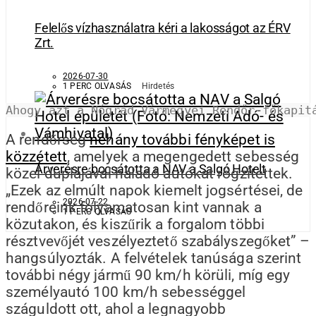
Felelős vízhasználatra kéri a lakosságot az ÉRV
Zrt.
2026-07-30
1 PERC OLVASÁS
Hirdetés
Ahogy azt a Nógrád Vármegyei Rendőr-főkapit
A rendőrség
néhány további fényképet is
közzétett
, amelyek a megengedett sebesség
Árverésre bocsátotta a NAV a Salgó Hotelt
közel duplájával haladó autókat rögzítettek.
„Ezek az elmúlt napok kiemelt jogsértései, de
2026-07-22
rendőreink folyamatosan kint vannak a
1 PERC OLVASÁS
közutakon, és kiszűrik a forgalom többi
résztvevőjét veszélyeztető szabályszegőket” –
hangsúlyozták. A felvételek tanúsága szerint
további négy jármű 90 km/h körüli, míg egy
személyautó 100 km/h sebességgel
száguldott ott, ahol a legnagyobb