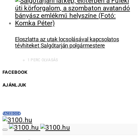
Eloszlatta az utak locsolásával kapcsolatos
tévhiteket Salgótarján polgármestere
1 PERC OLVASÁS
FACEBOOK
AJÁNLJUK
FACEBOOK