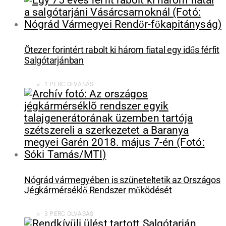
Ötezer forintért rabolt ki három fiatal egy idős férfit
Salgótarjánban
1 PERC OLVASÁS
Nógrád vármegyében is szüneteltetik az Országos
Jégkármérséklő Rendszer működését
3 PERC OLVASÁS