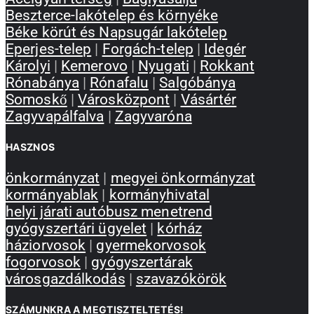
Beszterce-lakótelep és környéke
Béke körút és Napsugár lakótelep
Eperjes-telep
|
Forgách-telep
|
Idegér
Károlyi
|
Kemerovo
|
Nyugati
|
Rokkant
Rónabánya
|
Rónafalu
|
Salgóbánya
Somoskő
|
Városközpont
|
Vásártér
Zagyvapálfalva
|
Zagyvaróna
HASZNOS
önkormányzat
|
megyei önkormányzat
kormányablak
|
kormányhivatal
helyi járati autóbusz menetrend
gyógyszertári ügyelet
|
kórház
háziorvosok
|
gyermekorvosok
fogorvosok
|
gyógyszertárak
városgazdálkodás
|
szavazókörök
SZÁMUNKRA A MEGTISZTELTETÉS!