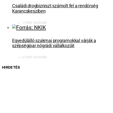
Családi drogbizniszt számolt fel a rendőrség
Karancskesziben
1 PERC OLVASÁS
Egyedülálló szakmai programokkal várják a
szépségipar nógrádi vállalkozóit
2 PERC OLVASÁS
HIRDETÉS