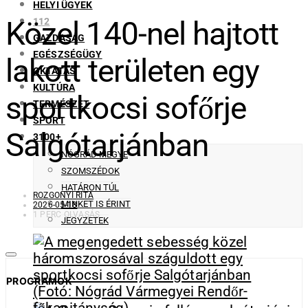
HELYI ÜGYEK
Közel 140-nel hajtott
112
GAZDASÁG
EGÉSZSÉGÜGY
lakott területen egy
OKTATÁS
KULTÚRA
sportkocsi sofőrje
TERMÉSZET
SPORT
Salgótarjánban
3100+
NÓGRÁD MEGYE
SZOMSZÉDOK
HATÁRON TÚL
ROZGONYI RITA
MINKET IS ÉRINT
2026-05-18
1 PERC OLVASÁS
JEGYZETEK
PROGRAMOK