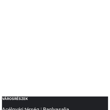
VÁROSRÉSZEK
Acélgyári térség
|
Baglyasalja