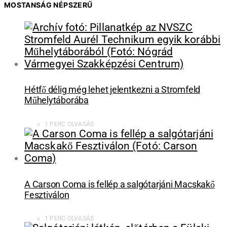
MOSTANSÁG NÉPSZERŰ
Hétfő délig még lehet jelentkezni a Stromfeld
Műhelytáborába
1 PERC OLVASÁS
A Carson Coma is fellép a salgótarjáni Macskakő
Fesztiválon
1 PERC OLVASÁS