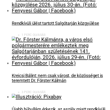
Rendkívüli ülést tartott Salgótarján közgyűlése
1 PERC OLVASÁS
Kreicsi Bálint: nem csak várost, de közösséget is
teremtett Dr. Förster Kálmán
3 PERC OLVASÁS
Újabb hőhullám érkezik, az aszály miatt rendkívüli