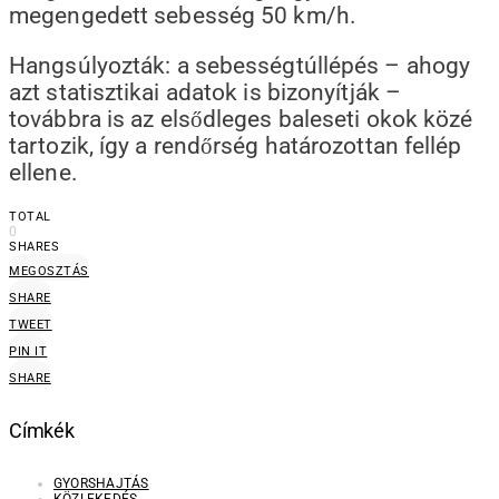
megengedett sebesség 50 km/h.
Hangsúlyozták: a sebességtúllépés – ahogy
azt statisztikai adatok is bizonyítják –
továbbra is az elsődleges baleseti okok közé
tartozik, így a rendőrség határozottan fellép
ellene.
TOTAL
0
SHARES
MEGOSZTÁS
SHARE
TWEET
PIN IT
SHARE
Címkék
GYORSHAJTÁS
KÖZLEKEDÉS