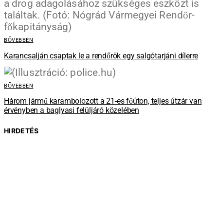
BŐVEBBEN
Karancsalján csaptak le a rendőrök egy salgótarjáni dílerre
BŐVEBBEN
Három jármű karambolozott a 21-es főúton, teljes útzár van
érvényben a baglyasi felüljáró közelében
HIRDETÉS