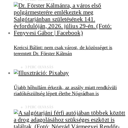
Kreicsi Bálint: nem csak várost, de közösséget is
teremtett Dr. Förster Kálmán
3 PERC OLVASÁS
Újabb hőhullám érkezik, az aszály miatt rendkívüli
riadókészültség lépett életbe Nógrádban is
3 PERC OLVASÁS