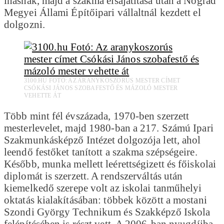
inasnak, majd a szakma elsajátítása után a Nógrád
Megyei Állami Építőipari vállaltnál kezdett el
dolgozni.
3100.HU FOTÓ: AZ ARANYKOSZORÚS MESTER CÍMET
CSÓKÁSI JÁNOS SZOBAFESTŐ ÉS MÁZOLÓ MESTER
VEHETTE ÁT
Több mint fél évszázada, 1970-ben szerzett
mesterlevelet, majd 1980-ban a 217. Számú Ipari
Szakmunkásképző Intézet dolgozója lett, ahol
leendő festőket tanított a szakma szépségeire.
Később, munka mellett leérettségizett és főiskolai
diplomát is szerzett. A rendszerváltás után
kiemelkedő szerepe volt az iskolai tanműhelyi
oktatás kialakításában: többek között a mostani
Szondi György Technikum és Szakképző Iskola
felépítésében is részt vett. A 2006-ban nyugdíjba