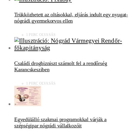
Trükközhetett az oltásokkal, eljárás indult egy nyugat-
nógrádi gyermekorvos ellen
1 PERC OLVASÁS
Családi drogbizniszt számolt fel a rendőrség
Karancskesziben
1 PERC OLVASÁS
Egyedülálló szakmai programokkal várják a
szépségipar nógrádi vállalkozóit