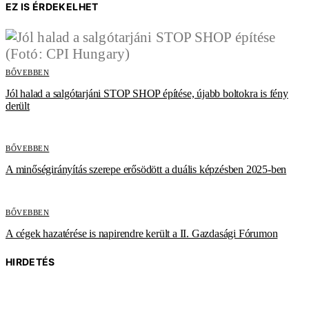
EZ IS ÉRDEKELHET
BŐVEBBEN
Jól halad a salgótarjáni STOP SHOP építése, újabb boltokra is fény
derült
BŐVEBBEN
A minőségirányítás szerepe erősödött a duális képzésben 2025-ben
BŐVEBBEN
A cégek hazatérése is napirendre került a II. Gazdasági Fórumon
HIRDETÉS