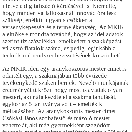
illetve a digitalizáció kérdésével is. Kiemelte,
hogy minden vállalkozásnál innovációra lesz
szükség, enélkül ugyanis csökken a
versenyképesség és a termelékenység. Az MKIK
alelnöke elmondta továbbá, hogy az idei adatok
szerint tíz százalékkal emelkedett a szakképzést
választó fiatalok száma, ez pedig leginkább a
technikumi rendszer bevezetésének köszönhető.
Az NKIK idén egy aranykoszorús mester címet is
odaítélt egy, a szakmájában több évtizede
tevékenykedő szakembernek. Nevelő munkájának
eredményét tükrözi, hogy most is avattak olyan
mestert, aki nála kezdte el a szakma tanulását,
egykor az ő tanítványa volt – emelték ki
méltatásában. Az aranykoszorús mester címet
Csókási János szobafestő és mázoló mester
vehette át, aki még gyermekként szegődött