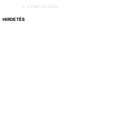
2 PERC OLVASÁS
HIRDETÉS