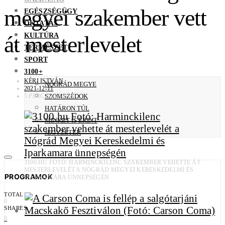
megyei szakember vett
EGÉSZSÉGÜGY
OKTATÁS
KULTÚRA
át mesterlevelet
TERMÉSZET
SPORT
3100+
KÉRI ISTVÁN
NÓGRÁD MEGYE
2021-12-11
5 PERC OLVASÁS
SZOMSZÉDOK
HATÁRON TÚL
MINKET IS ÉRINT
JEGYZETEK
3100.HU FOTÓ: HARMINCKILENC SZAKEMBER VEHETTE ÁT
MESTERLEVELÉT A NÓGRÁD MEGYEI KERESKEDELMI ÉS
PROGRAMOK
IPARKAMARA ÜNNEPSÉGÉN
TOTAL
0
SHARES
0