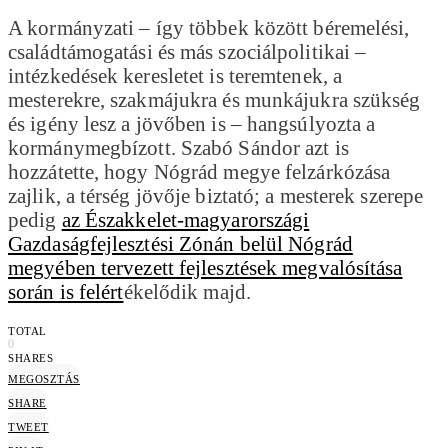
A kormányzati – így többek között béremelési,
családtámogatási és más szociálpolitikai –
intézkedések keresletet is teremtenek, a
mesterekre, szakmájukra és munkájukra szükség
és igény lesz a jövőben is – hangsúlyozta a
kormánymegbízott. Szabó Sándor azt is
hozzátette, hogy Nógrád megye felzárkózása
zajlik, a térség jövője biztató; a mesterek szerepe
pedig
az Északkelet-magyarországi
Gazdaságfejlesztési Zónán belül Nógrád
megyében tervezett fejlesztések megvalósítása
során is felért
ékelődik majd.
TOTAL
0
SHARES
MEGOSZTÁS
SHARE
TWEET