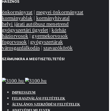
HASZNOS
önkormányzat
|
megyei önkormányzat
kormányablak
|
kormányhivatal
helyi járati autóbusz menetrend
gyógyszertári ügyelet
|
kórház
háziorvosok
|
gyermekorvosok
fogorvosok
|
gyógyszertárak
városgazdálkodás
|
szavazókörök
SZÁMUNKRA A MEGTISZTELTETÉS!
IMPRESSZUM
FELHASZNÁLÁSI FELTÉTELEK
ÁLTALÁNOS SZERZŐDÉSI FELTÉTELEK
ADATVÉDELMI ELVEK