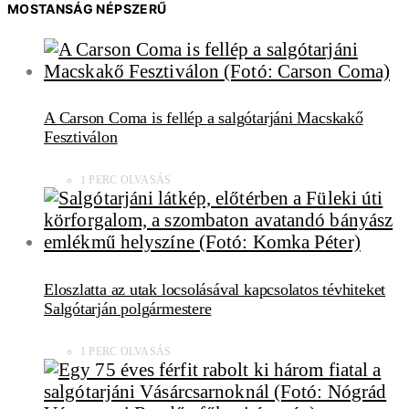
MOSTANSÁG NÉPSZERŰ
A Carson Coma is fellép a salgótarjáni Macskakő
Fesztiválon
1 PERC OLVASÁS
Eloszlatta az utak locsolásával kapcsolatos tévhiteket
Salgótarján polgármestere
1 PERC OLVASÁS