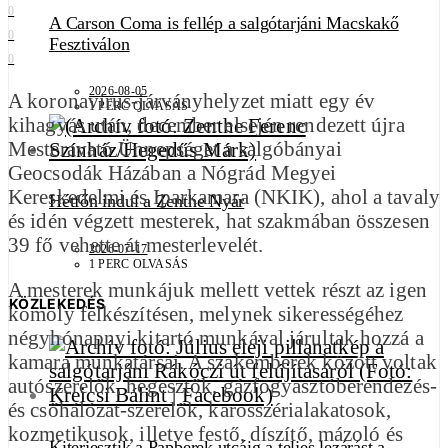
0
A Carson Coma is fellép a salgótarjáni Macskakő
0
Fesztiválon
0
2026-08-05
A koronavírus-járványhelyzet miatt egy év
1 PERC OLVASÁS
kihagyás után, december elsején rendezett újra
Mesteravató Ünnepséget a salgóbányai
Geocsodák Házában a Nógrád Megyei
Kereskedelmi és Iparkamara (NKIK), ahol a tavaly
Hétfőn indul a Zenthe Nyár
és idén végzett mesterek, hat szakmában összesen
39 fő vehette át mesterlevelét.
2026-07-17
1 PERC OLVASÁS
A mesterek munkájuk mellett vettek részt az igen
KÖZLEKEDÉS
komoly felkészítésen, melynek sikerességéhez
négyhónapnyi kitartó munkával járultak hozzá a
kamara munkatársai. A szakemberek között voltak
autószerelők, hegesztők, gázfogyasztóberendezés-
és csőhálózat-szerelők, karosszérialakatosok,
kozmetikusok, illetve festő, díszítő, mázoló és
Kiterjesztik a Papberek utcáig a teljes lezárást a