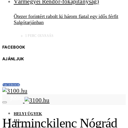
Ötezer forintért rabolt ki három fiatal egy idős férfit
Salgótarjánban
1 PERC OLVASÁS
FACEBOOK
AJÁNLJUK
FACEBOOK
HELYI ÜGYEK
Harminckilenc Nógrád
112
GAZDASÁG