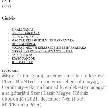
PIN IT
SHARE
Címkék
BIHALL TAMÁS
GEOCSODÁK HÁZA
HELYI GAZDASÁG
MAGYAR KERESKEDELMI ÉS IPARKAMARA
MUNKAERŐPIAC
NÓGRÁD MEGYEI KERESKEDELMI ÉS IPARKAMARA
NÓGRÁD VÁRMEGYEI KORMÁNYHIVATAL
SALGÓBÁNYA
SZABÓ SÁNDOR
TORDAI PÉTER
ELŐZŐ CIKK