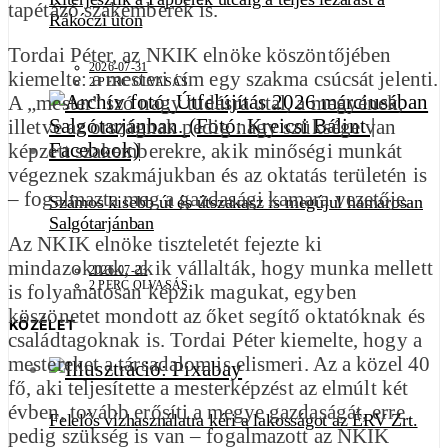
tapétázó szakemberek is.
Rákóczi úton
Tordai Péter, az NKIK elnöke köszöntőjében
2026-07-31
kiemelte: a mesteri cím egy szakma csúcsát jelenti.
2 PERC OLVASÁS
A „mester” szó nagy tudásra utal, a megyének,
illetve az országnak pedig nagy szüksége van
képzett szakemberekre, akik minőségi munkát
végeznek szakmájukban és az oktatás területén is
– fogalmazta meg a gazdasági kamara vezetője.
Számos kisebb út és útszakasz is megújul hamarosan
Salgótarjánban
Az NKIK elnöke tiszteletét fejezte ki
mindazoknak, akik vállalták, hogy munka mellett
2026-07-23
2 PERC OLVASÁS
is folyamatosan képzik magukat, egyben
köszönetet mondott az őket segítő oktatóknak és
KÖZÉLET
családtagoknak is. Tordai Péter kiemelte, hogy a
mestereket a társadalom is elismeri. Az a közel 40
fő, aki teljesítette a mesterképzést az elmúlt két
évben, tovább erősíti a megye gazdaságát, erre
Felelős vízhasználatra kéri a lakosságot az ÉRV Zrt.
pedig szükség is van – fogalmazott az NKIK