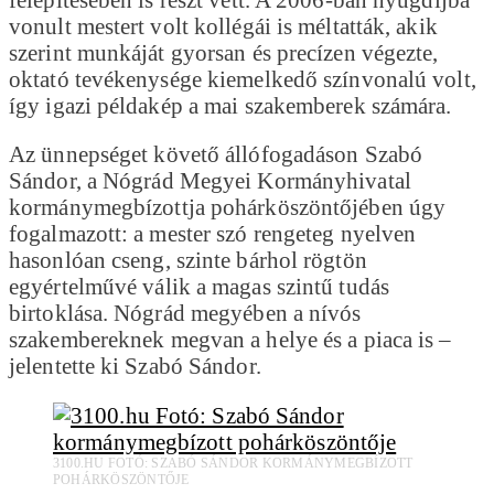
vonult mestert volt kollégái is méltatták, akik
szerint munkáját gyorsan és precízen végezte,
oktató tevékenysége kiemelkedő színvonalú volt,
így igazi példakép a mai szakemberek számára.
Az ünnepséget követő állófogadáson Szabó
Sándor, a Nógrád Megyei Kormányhivatal
kormánymegbízottja pohárköszöntőjében úgy
fogalmazott: a mester szó rengeteg nyelven
hasonlóan cseng, szinte bárhol rögtön
egyértelművé válik a magas szintű tudás
birtoklása. Nógrád megyében a nívós
szakembereknek megvan a helye és a piaca is –
jelentette ki Szabó Sándor.
3100.HU FOTÓ: SZABÓ SÁNDOR KORMÁNYMEGBÍZOTT
POHÁRKÖSZÖNTŐJE