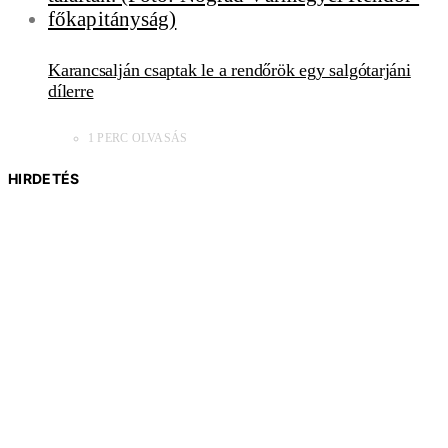
Karancsalján csaptak le a rendőrök egy salgótarjáni
dílerre
1 PERC OLVASÁS
HIRDETÉS