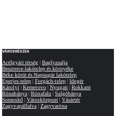
VÁROSRÉSZEK
Acélgyári térség
|
Baglyasalja
Beszterce-lakótelep és környéke
Béke körút és Napsugár lakótelep
Eperjes-telep
|
Forgách-telep
|
Idegér
Károlyi
|
Kemerovo
|
Nyugati
|
Rokkant
Rónabánya
|
Rónafalu
|
Salgóbánya
Somoskő
|
Városközpont
|
Vásártér
Zagyvapálfalva
|
Zagyvaróna