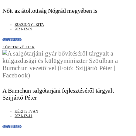
Nőtt az átoltottság Nógrád megyében is
ROZGONYI RITA
2021-12-09
BŐVEBBEN
KÖVETKEZŐ CIKK
A Bumchun salgótarjáni fejlesztéséről tárgyalt
Szijjártó Péter
KÉRI ISTVÁN
2021-12-11
BŐVEBBEN