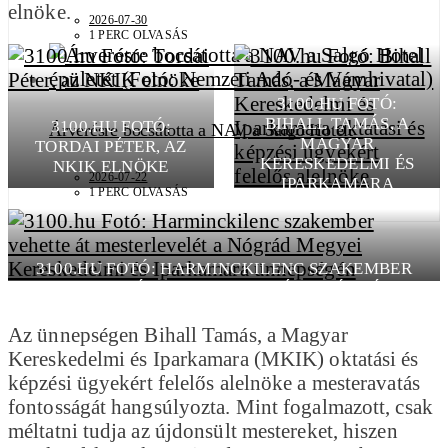
elnöke.
2026-07-30
1 PERC OLVASÁS
3100.HU FOTÓ:
BIHALL TAMÁS, A
3100.HU FOTÓ:
Árverésre bocsátotta a NAV a Salgó Hotelt
MAGYAR
TORDAI PÉTER, AZ
KERESKEDELMI ÉS
NKIK ELNÖKE
2026-07-22
IPARKAMARA
1 PERC OLVASÁS
OKTATÁSI ÉS KÉPZÉSI
ÜGYEKÉRT FELELŐS
ALELNÖKE
3100.HU FOTÓ: HARMINCKILENC SZAKEMBER
VEHETTE ÁT MESTERLEVELÉT A NÓGRÁD
MEGYEI KERESKEDELMI ÉS IPARKAMARA
ÜNNEPSÉGÉN
Az ünnepségen Bihall Tamás, a Magyar
Kereskedelmi és Iparkamara (MKIK) oktatási és
képzési ügyekért felelős alelnöke a mesteravatás
fontosságát hangsúlyozta. Mint fogalmazott, csak
méltatni tudja az újdonsült mestereket, hiszen