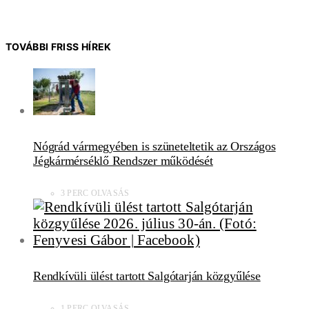
TOVÁBBI FRISS HÍREK
Nógrád vármegyében is szüneteltetik az Országos
Jégkármérséklő Rendszer működését
3 PERC OLVASÁS
Rendkívüli ülést tartott Salgótarján közgyűlése
1 PERC OLVASÁS