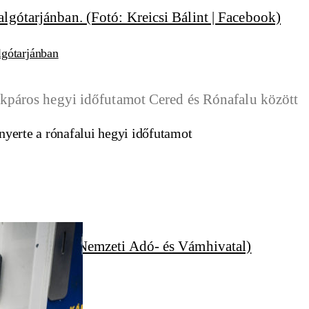
lgótarjánban
 nyerte a rónafalui hegyi időfutamot