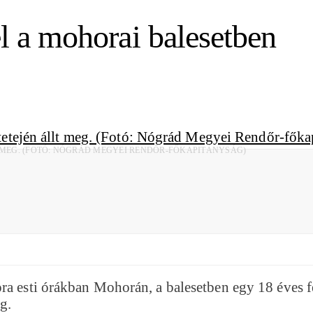
el a mohorai balesetben
T MEG. (FOTÓ: NÓGRÁD MEGYEI RENDŐR-FŐKAPITÁNYSÁG)
a esti órákban Mohorán, a balesetben egy 18 éves férf
g.