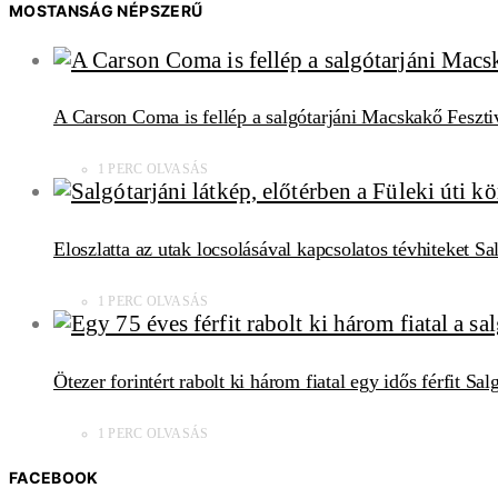
MOSTANSÁG NÉPSZERŰ
A Carson Coma is fellép a salgótarjáni Macskakő Feszti
1 PERC OLVASÁS
Eloszlatta az utak locsolásával kapcsolatos tévhiteket S
1 PERC OLVASÁS
Ötezer forintért rabolt ki három fiatal egy idős férfit Sa
1 PERC OLVASÁS
FACEBOOK