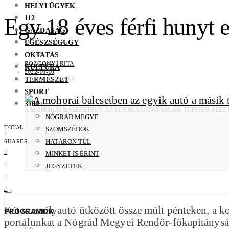
HELYI ÜGYEK
112
Egy 18 éves férfi hunyt 
GAZDASÁG
EGÉSZSÉGÜGY
OKTATÁS
ROZGONYI RITA
KULTÚRA
2022-10-10
TERMÉSZET
1 PERC OLVASÁS
SPORT
3100+
A MOHORAI BALESETBEN AZ EGYIK AUTÓ A MÁSIK TETEJÉN ÁLL
NÓGRÁD MEGYE
TOTAL
SZOMSZÉDOK
0
HATÁRON TÚL
SHARES
0
MINKET IS ÉRINT
0
JEGYZETEK
0
0
Két személyautó ütközött össze múlt pénteken, a kor
PROGRAMOK
portálunkat a Nógrád Megyei Rendőr-főkapitánysá