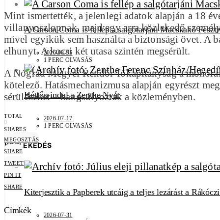
Mint ismertették, a jelenlegi adatok alapján a 18 é
villanyoszlopnak, majd egy arra közlekedő személygé
A Carson Coma is fellép a salgótarjáni Macskakő Feszti
mivel egyikük sem használta a biztonsági övet. A ba
elhunyt. A kocsi két utasa szintén megsérült.
2026-08-05
1 PERC OLVASÁS
A Nógrád Megyei Rendőr-főkapitányság a mohorai ba
kötelező. Hatásmechanizmusa alapján egyrészt megvé
Hétfőn indul a Zenthe Nyár
sérüléseket – hangsúlyozták a közleményben.
TOTAL
2026-07-17
0
1 PERC OLVASÁS
SHARES
MEGOSZTÁS
KÖZLEKEDÉS
SHARE
TWEET
PIN IT
SHARE
Kiterjesztik a Papberek utcáig a teljes lezárást a Rákócz
Címkék
2026-07-31