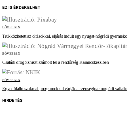
EZ IS ÉRDEKELHET
BŐVEBBEN
Trükközhetett az oltásokkal, eljárás indult egy nyugat-nógrádi gyermeko
BŐVEBBEN
Családi drogbizniszt számolt fel a rendőrség Karancskesziben
BŐVEBBEN
Egyedülálló szakmai programokkal várják a szépségipar nógrádi vállalk
HIRDETÉS