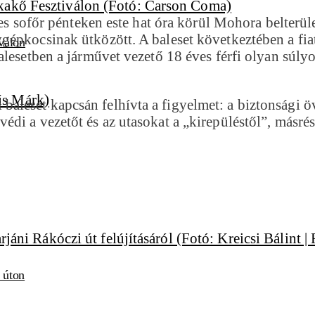
ves sofőr pénteken este hat óra körül Mohora belterü
pkocsinak ütközött. A baleset következtében a fiatal
válon
lesetben a járművet vezető 18 éves férfi olyan súlyo
leset kapcsán felhívta a figyelmet: a biztonsági öv
di a vezetőt és az utasokat a „kirepüléstől”, másrés
i úton