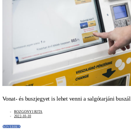
2026-07-22
1 PERC OLVASÁS
Vonat- és buszjegyet is lehet venni a salgótarjáni busz
ROZGONYI RITA
2022-10-10
BŐVEBBEN