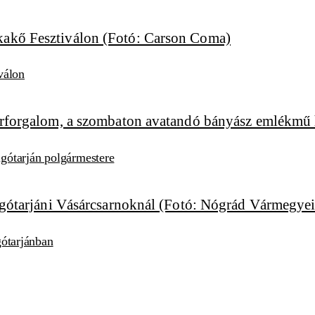
válon
algótarján polgármestere
lgótarjánban