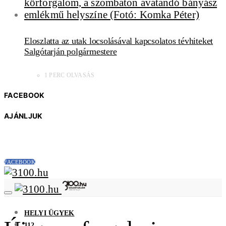
Eloszlatta az utak locsolásával kapcsolatos tévhiteket
Salgótarján polgármestere
1 PERC OLVASÁS
FACEBOOK
AJÁNLJUK
FACEBOOK
HELYI ÜGYEK
112