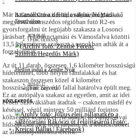
0
Már használható a dél-szlovákiai, Nógrád
A Carson Coma is fellép a salgótarjáni Macskakő
Fesztiválon
megyével szomszédos régióban futó R2-es
gyorsforgalmi út legújabb szakasza a Losonci
járásban. A Losonctamási és Vámosfalva közötti
2026-08-05
1 PERC OLVASÁS
13,5 kilométeres szakaszt a napokban adták át a
forgalomnak.
Az út 11 darab, összesen 1,6 kilométer hosszúságú
Hétfőn indul a Zenthe Nyár
hídelemmel, több helyen támfalakkal és hat
szakaszon összesen közel 4 kilométer
2026-07-17
hosszúságban zajvédő fallal határolva épült meg.
1 PERC OLVASÁS
Ez az autópálya szakasz az egyetlen, amit az idei
KÖZLEKEDÉS
évben Szlovákiában átadtak – csaknem másfél év
késéssel, végül mintegy 50 milliárd forintos
költséggel készült el. Az átadott út vámosfalvai
hídszakasza még nem járható, itt a közlekedőket
az alcsomópontokba terelik.