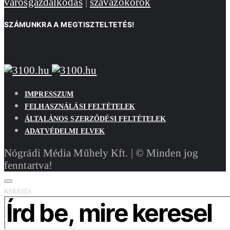
városgazdálkodás
|
szavazókörök
SZÁMUNKRA A MEGTISZTELTETÉS!
IMPRESSZUM
FELHASZNÁLÁSI FELTÉTELEK
ÁLTALÁNOS SZERZŐDÉSI FELTÉTELEK
ADATVÉDELMI ELVEK
Nógrádi Média Műhely Kft. | © Minden jog
fenntartva!
KERESÉS: