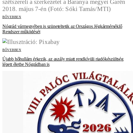
BŐVEBBEN
Nógrád vármegyében is szüneteltetik az Országos Jégkármérséklő
Rendszer működését
BŐVEBBEN
Újabb hőhullám érkezik, az aszály miatt rendkívüli riadókészültség
lépett életbe Nógrádban is