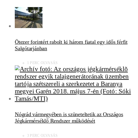
Ötezer forintért rabolt ki három fiatal egy idős férfit
Salgótarjánban
1 PERC OLVASÁS
Nógrád vármegyében is szüneteltetik az Országos
Jégkármérséklő Rendszer működését
3 PERC OLVASÁS