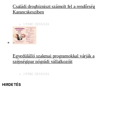
Családi drogbizniszt számolt fel a rendőrség
Karancskesziben
1 PERC OLVASÁS
Egyedülálló szakmai programokkal várják a
szépségipar nógrádi vállalkozóit
2 PERC OLVASÁS
HIRDETÉS