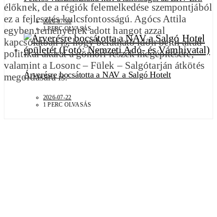
élőknek, de a régiók felemelkedése szempontjából
ez a fejlesztés kulcsfontosságú. Agócs Attila
2026-07-30
egyben reményének adott hangot azzal
1 PERC OLVASÁS
kapcsolatban is, hogy belátható időn belül akad
politikai akarat a gömöri részek megépítésére,
valamint a Losonc – Fülek – Salgótarján átkötés
Árverésre bocsátotta a NAV a Salgó Hotelt
megoldására is.
2026-07-22
1 PERC OLVASÁS