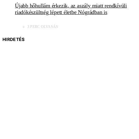
Újabb hőhullám érkezik, az aszály miatt rendkívüli
riadókészültség lépett életbe Nógrádban is
3 PERC OLVASÁS
HIRDETÉS