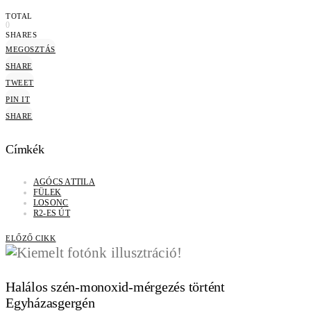
TOTAL
0
SHARES
MEGOSZTÁS
SHARE
TWEET
PIN IT
SHARE
Címkék
AGÓCS ATTILA
FÜLEK
LOSONC
R2-ES ÚT
ELŐZŐ CIKK
Halálos szén-monoxid-mérgezés történt
Egyházasgergén