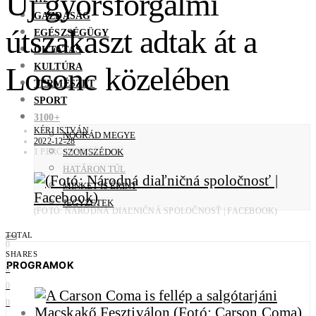
Új gyorsforgalmi
GAZDASÁG
útszakaszt adtak át a
EGÉSZSÉGÜGY
OKTATÁS
KULTÚRA
Losonc közelében
TERMÉSZET
SPORT
3100+
KÉRI ISTVÁN
NÓGRÁD MEGYE
2022-12-28
1 PERC OLVASÁS
SZOMSZÉDOK
HATÁRON TÚL
MINKET IS ÉRINT
JEGYZETEK
(FOTÓ: NÁRODNÁ DIAĽNIČNÁ SPOLOČNOSŤ | FACEBOOK)
TOTAL
0
SHARES
PROGRAMOK
0
0
0