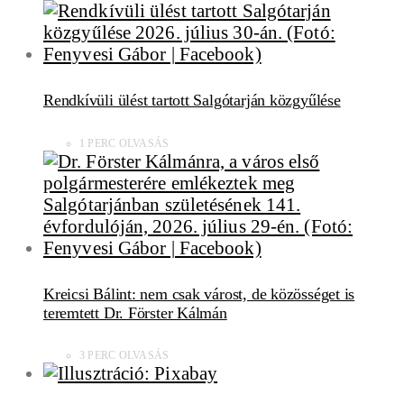
Rendkívüli ülést tartott Salgótarján közgyűlése
1 PERC OLVASÁS
Kreicsi Bálint: nem csak várost, de közösséget is
teremtett Dr. Förster Kálmán
3 PERC OLVASÁS