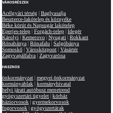
VÁROSRÉSZEK
Acélgyári térség
|
Baglyasalja
Beszterce-lakótelep és környéke
Béke körút és Napsugár lakótelep
Eperjes-telep
|
Forgách-telep
|
Idegér
Károlyi
|
Kemerovo
|
Nyugati
|
Rokkant
Rónabánya
|
Rónafalu
|
Salgóbánya
Somoskő
|
Városközpont
|
Vásártér
Zagyvapálfalva
|
Zagyvaróna
HASZNOS
önkormányzat
|
megyei önkormányzat
kormányablak
|
kormányhivatal
helyi járati autóbusz menetrend
gyógyszertári ügyelet
|
kórház
háziorvosok
|
gyermekorvosok
fogorvosok
|
gyógyszertárak