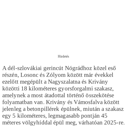
Hirdetés
A dél-szlovákiai gerincút Nógrádhoz közel eső
részén, Losonc és Zólyom között már évekkel
ezelőtt megépült a Nagyszalatna és Krivány
közötti 18 kilométeres gyorsforgalmi szakasz,
amelynek a most átadottal történő összekötése
folyamatban van. Krivány és Vámosfalva között
jelenleg a betonpillérek épülnek, miután a szakasz
egy 5 kilométeres, legmagasabb pontján 45
méteres völgyhíddal épül meg, várhatóan 2025-re.