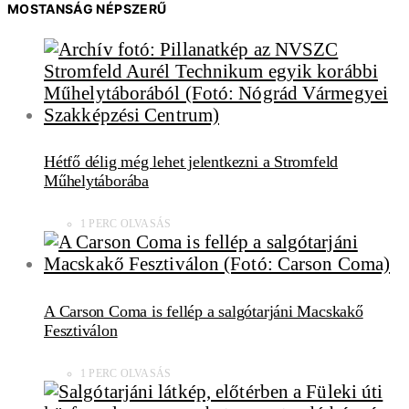
MOSTANSÁG NÉPSZERŰ
Hétfő délig még lehet jelentkezni a Stromfeld
Műhelytáborába
1 PERC OLVASÁS
A Carson Coma is fellép a salgótarjáni Macskakő
Fesztiválon
1 PERC OLVASÁS