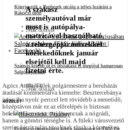
Kiterjesztik a Papberek utcáig a teljes lezárást a
A szakasz
Rákóczi úton
személyautóval már
most is autópálya-
2026-07-31
2 PERC OLVASÁS
matricával használható,
a tehergépjárművekkel
közlekedőknek január
elsejétől kell majd
Számos kisebb út és útszakasz is megújul hamarosan
fizetni érte.
Salgótarjánban
Agócs Attila, Fülek polgármestere a beruházás
2026-07-23
2 PERC OLVASÁS
átadását kommentálva kiemelte: Besztercebánya
irányába nyolc perccel lett rövidebb a menetidő,
KÖZÉLET
középtávon már ez az előrelépés is biztosan
befektetőket vonz majd nemcsak a nógrádi,
hanem a gömöri térségbe is. A füleki városvezető
szerint kicsit talán távolinak tűnik a környéken
Felelős vízhasználatra kéri a lakosságot az ÉRV Zrt.