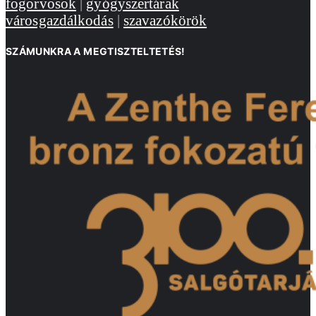
fogorvosok
|
gyógyszertárak
városgazdálkodás
|
szavazókörök
SZÁMUNKRA A MEGTISZTELTETÉS!