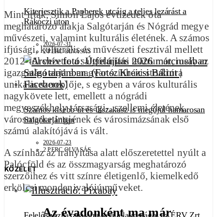
Kiterjesztik a Papberek utcáig a teljes lezárást a
Mint írták, Simon Lajos évtizedek óta
Rákóczi úton
meghatározó alakja Salgótarján és Nógrád megye
művészeti, valamint kulturális életének. A számos
2026-07-31
ifjúsági, kulturális és művészeti fesztivál mellett
2 PERC OLVASÁS
2012-től vezette a salgótarjáni teátrumot, mely az
igazgatása alatt a magyar színházi struktúra
unikális szereplője, s egyben a város kulturális
nagykövete lett, emellett a nógrádi
megyeszékhely társasági-, szellemi életének,
Számos kisebb út és útszakasz is megújul hamarosan
városmarketingjének és városimázsának első
Salgótarjánban
számú alakítójává is vált.
2026-07-23
2 PERC OLVASÁS
A színház az irányítása alatt előszeretettel nyúlt a
Palócföld és az összmagyarság meghatározó
KÖZÉLET
szerzőihez és vitt színre életigenlő, kiemelkedő
erkölcsi mondanivalójú műveket.
Az évadonként ma már
Felelős vízhasználatra kéri a lakosságot az ÉRV Zrt.