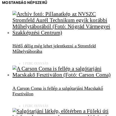
MOSTANSÁG NÉPSZERŰ
Hétfő délig még lehet jelentkezni a Stromfeld
Műhelytáborába
1 PERC OLVASÁS
A Carson Coma is fellép a salgótarjáni Macskakő
Fesztiválon
1 PERC OLVASÁS