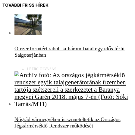
TOVÁBBI FRISS HÍREK
Ötezer forintért rabolt ki három fiatal egy idős férfit
Salgótarjánban
1 PERC OLVASÁS
Nógrád vármegyében is szüneteltetik az Országos
Jégkármérséklő Rendszer működését