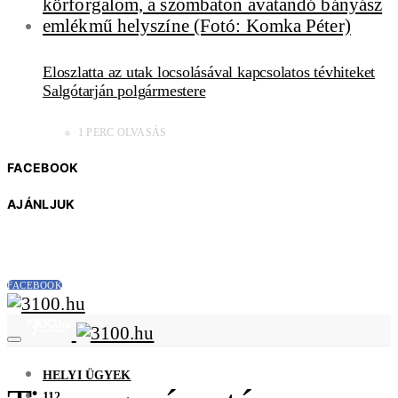
Eloszlatta az utak locsolásával kapcsolatos tévhiteket
Salgótarján polgármestere
1 PERC OLVASÁS
FACEBOOK
AJÁNLJUK
FACEBOOK
HELYI ÜGYEK
112