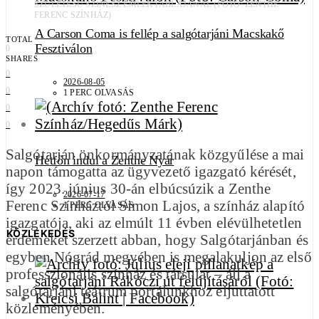
SZÜLETÉSŰ SZÍNÉSZ EMLÉKTÁBLÁJÁNÁL (FOTÓ: ZENTHE
FERENC SZÍNHÁZ)
A Carson Coma is fellép a salgótarjáni Macskakő
TOTAL
Fesztiválon
0
SHARES
0
2026-08-05
0
1 PERC OLVASÁS
0
0
Salgótarján önkormányzatának közgyűlése a mai
Hétfőn indul a Zenthe Nyár
napon támogatta az ügyvezető igazgató kérését,
így 2023. június 30-án elbúcsúzik a Zenthe
2026-07-17
Ferenc Színháztól Simon Lajos, a színház alapító
1 PERC OLVASÁS
igazgatója, aki az elmúlt 11 évben elévülhetetlen
KÖZLEKEDÉS
érdemeket szerzett abban, hogy Salgótarjánban és
egyben Nógrád megyében is megalakuljon az első
professzionális színház és társulat – áll a
salgótarjáni teátrum portálunkhoz eljuttatott
közleményében.