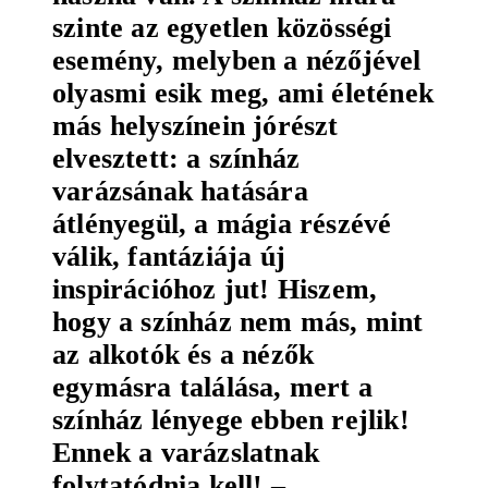
szinte az egyetlen közösségi
esemény, melyben a nézőjével
olyasmi esik meg, ami életének
más helyszínein jórészt
elvesztett: a színház
varázsának hatására
átlényegül, a mágia részévé
válik, fantáziája új
inspirációhoz jut! Hiszem,
hogy a színház nem más, mint
az alkotók és a nézők
egymásra találása, mert a
színház lényege ebben rejlik!
Ennek a varázslatnak
folytatódnia kell! –