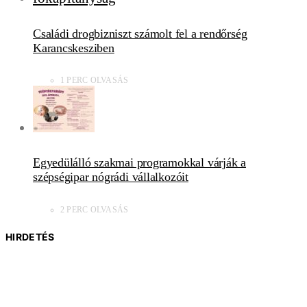
Családi drogbizniszt számolt fel a rendőrség
Karancskesziben
1 PERC OLVASÁS
Egyedülálló szakmai programokkal várják a
szépségipar nógrádi vállalkozóit
2 PERC OLVASÁS
HIRDETÉS