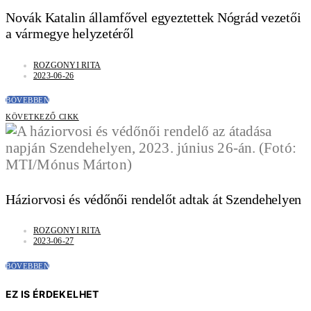
Novák Katalin államfővel egyeztettek Nógrád vezetői
a vármegye helyzetéről
ROZGONYI RITA
2023-06-26
BŐVEBBEN
KÖVETKEZŐ CIKK
Háziorvosi és védőnői rendelőt adtak át Szendehelyen
ROZGONYI RITA
2023-06-27
BŐVEBBEN
EZ IS ÉRDEKELHET