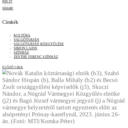
PIN IT
SHARE
Címkék
KULTÚRA
SALGÓTARJÁN
SALGÓTARJÁN KÖZGYŰLÉSE
SIMON LAJOS
SZÍNHÁZ
ZENTHE FERENC SZÍNHÁZ
ELŐZŐ CIKK