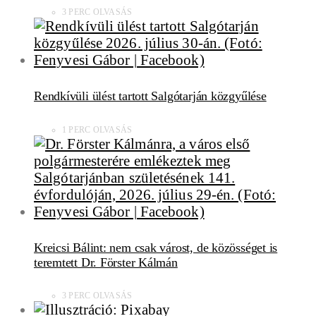
3 PERC OLVASÁS
Rendkívüli ülést tartott Salgótarján közgyűlése
1 PERC OLVASÁS
Kreicsi Bálint: nem csak várost, de közösséget is
teremtett Dr. Förster Kálmán
3 PERC OLVASÁS