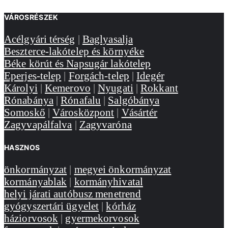
VÁROSRÉSZEK
Acélgyári térség
|
Baglyasalja
Beszterce-lakótelep és környéke
Béke körút és Napsugár lakótelep
Eperjes-telep
|
Forgách-telep
|
Idegér
Károlyi
|
Kemerovo
|
Nyugati
|
Rokkant
Rónabánya
|
Rónafalu
|
Salgóbánya
Somoskő
|
Városközpont
|
Vásártér
Zagyvapálfalva
|
Zagyvaróna
HASZNOS
önkormányzat
|
megyei önkormányzat
kormányablak
|
kormányhivatal
helyi járati autóbusz menetrend
gyógyszertári ügyelet
|
kórház
háziorvosok
|
gyermekorvosok