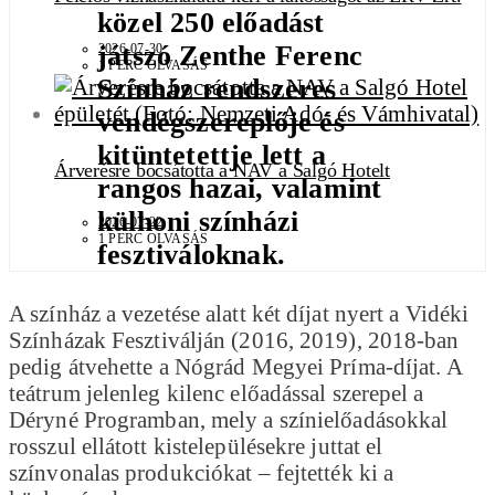
közel 250 előadást
játszó Zenthe Ferenc
2026-07-30
1 PERC OLVASÁS
Színház rendszeres
vendégszereplője és
kitüntetettje lett a
Árverésre bocsátotta a NAV a Salgó Hotelt
rangos hazai, valamint
külhoni színházi
2026-07-22
1 PERC OLVASÁS
fesztiváloknak.
A színház a vezetése alatt két díjat nyert a Vidéki
Színházak Fesztiválján (2016, 2019), 2018-ban
pedig átvehette a Nógrád Megyei Príma-díjat. A
teátrum jelenleg kilenc előadással szerepel a
Déryné Programban, mely a színielőadásokkal
rosszul ellátott kistelepülésekre juttat el
színvonalas produkciókat – fejtették ki a