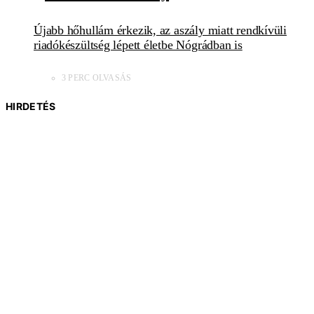
Újabb hőhullám érkezik, az aszály miatt rendkívüli
riadókészültség lépett életbe Nógrádban is
3 PERC OLVASÁS
HIRDETÉS