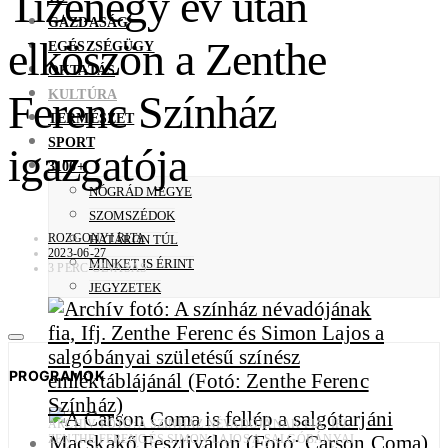
Tizenegy év után
GAZDASÁG
elköszön a Zenthe
EGÉSZSÉGÜGY
OKTATÁS
KULTÚRA
Ferenc Színház
TERMÉSZET
SPORT
igazgatója
3100+
NÓGRÁD MEGYE
SZOMSZÉDOK
ROZGONYI RITA
HATÁRON TÚL
2023-06-27
MINKET IS ÉRINT
3 PERC OLVASÁS
JEGYZETEK
PROGRAMOK
ARCHÍV FOTÓ: A SZÍNHÁZ NÉVADÓJÁNAK FIA, IFJ.
ZENTHE FERENC ÉS SIMON LAJOS A SALGÓBÁNYAI