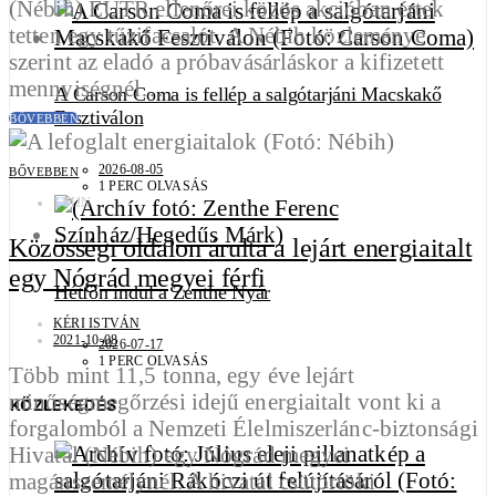
(Nébih) EUTR ellenőrei közös akcióban értek
tetten egy tűzifacsalót. A Nébih közleménye
szerint az eladó a próbavásárláskor a kifizetett
mennyiségnél…
A Carson Coma is fellép a salgótarjáni Macskakő
Fesztiválon
BŐVEBBEN
2026-08-05
BŐVEBBEN
1 PERC OLVASÁS
1 MIN
Közösségi oldalon árulta a lejárt energiaitalt
egy Nógrád megyei férfi
Hétfőn indul a Zenthe Nyár
KÉRI ISTVÁN
2021-10-08
2026-07-17
1 PERC OLVASÁS
Több mint 11,5 tonna, egy éve lejárt
minőségmegőrzési idejű energiaitalt vont ki a
KÖZLEKEDÉS
forgalomból a Nemzeti Élelmiszerlánc-biztonsági
Hivatal (Nébih) egy Nógrád megyei
magánszemélynél. A hivatal csütörtöki