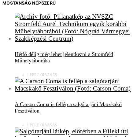
MOSTANSÁG NÉPSZERŰ
Hétfő délig még lehet jelentkezni a Stromfeld
Műhelytáborába
1 PERC OLVASÁS
A Carson Coma is fellép a salgótarjáni Macskakő
Fesztiválon
1 PERC OLVASÁS