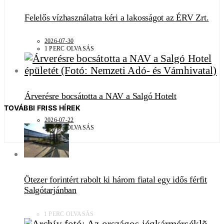
Felelős vízhasználatra kéri a lakosságot az ÉRV Zrt.
2026-07-30
1 PERC OLVASÁS
Árverésre bocsátotta a NAV a Salgó Hotelt
TOVÁBBI FRISS HÍREK
2026-07-22
1 PERC OLVASÁS
Ötezer forintért rabolt ki három fiatal egy idős férfit
Salgótarjánban
1 PERC OLVASÁS