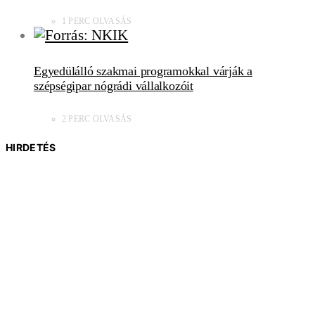
1 PERC OLVASÁS
Egyedülálló szakmai programokkal várják a
szépségipar nógrádi vállalkozóit
2 PERC OLVASÁS
HIRDETÉS