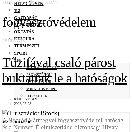
BEJEGYZÉSEK CÍMKE ALAPJÁN
HELYI ÜGYEK
112
fogyasztóvédelem
GAZDASÁG
EGÉSZSÉGÜGY
OKTATÁS
KULTÚRA
2 BEJEGYZÉS
TERMÉSZET
SPORT
Tűzifával csaló párost
3100+
NÓGRÁD MEGYE
buktattak le a hatóságok
SZOMSZÉDOK
HATÁRON TÚL
MINKET IS ÉRINT
JEGYZETEK
KÉRI ISTVÁN
2023-02-08
A Nógrád Vármegyei fogyasztóvédelmi hatóság
PROGRAMOK
és a Nemzeti Élelmiszerlánc-biztonsági Hivatal