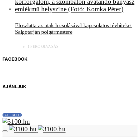
Eloszlatta az utak locsolásával kapcsolatos tévhiteket
Salgótarján polgármestere
1 PERC OLVASÁS
FACEBOOK
AJÁNLJUK
FACEBOOK