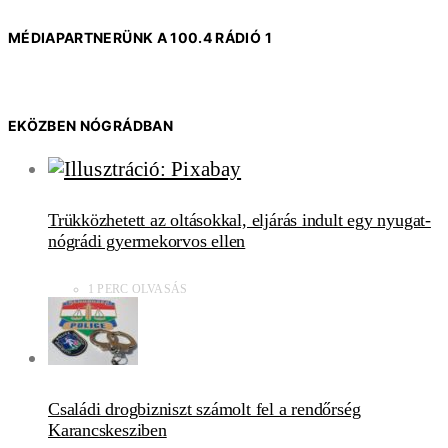
MÉDIAPARTNERÜNK A 100.4 RÁDIÓ 1
EKÖZBEN NÓGRÁDBAN
Trükközhetett az oltásokkal, eljárás indult egy nyugat-
nógrádi gyermekorvos ellen
1 PERC OLVASÁS
Családi drogbizniszt számolt fel a rendőrség
Karancskesziben