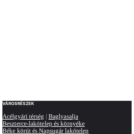
VÁROSRÉSZEK
Acélgyári térség
|
Baglyasalja
Beszterce-lakótelep és környéke
Béke körút és Napsugár lakótelep