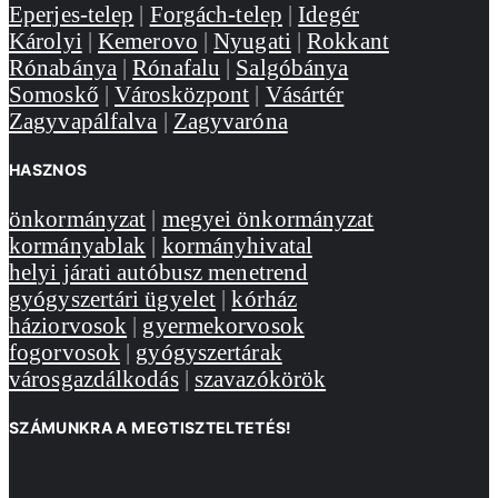
Eperjes-telep
|
Forgách-telep
|
Idegér
Károlyi
|
Kemerovo
|
Nyugati
|
Rokkant
Rónabánya
|
Rónafalu
|
Salgóbánya
Somoskő
|
Városközpont
|
Vásártér
Zagyvapálfalva
|
Zagyvaróna
HASZNOS
önkormányzat
|
megyei önkormányzat
kormányablak
|
kormányhivatal
helyi járati autóbusz menetrend
gyógyszertári ügyelet
|
kórház
háziorvosok
|
gyermekorvosok
fogorvosok
|
gyógyszertárak
városgazdálkodás
|
szavazókörök
SZÁMUNKRA A MEGTISZTELTETÉS!