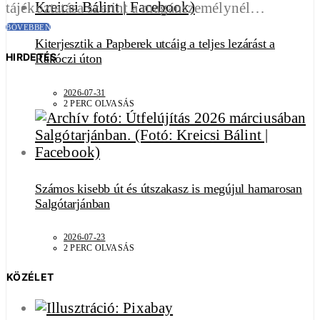
tájékoztatása szerint a magánszemélynél…
BŐVEBBEN
Kiterjesztik a Papberek utcáig a teljes lezárást a
HIRDETÉS
Rákóczi úton
2026-07-31
2 PERC OLVASÁS
Számos kisebb út és útszakasz is megújul hamarosan
Salgótarjánban
2026-07-23
2 PERC OLVASÁS
KÖZÉLET