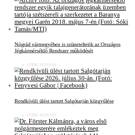
Nógrád vármegyében is szüneteltetik az Országos
Jégkármérséklő Rendszer működését
3 PERC OLVASÁS
Rendkívüli ülést tartott Salgótarján közgyűlése
1 PERC OLVASÁS