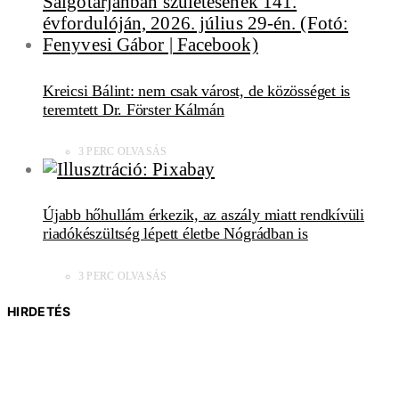
Kreicsi Bálint: nem csak várost, de közösséget is
teremtett Dr. Förster Kálmán
3 PERC OLVASÁS
Újabb hőhullám érkezik, az aszály miatt rendkívüli
riadókészültség lépett életbe Nógrádban is
3 PERC OLVASÁS
HIRDETÉS