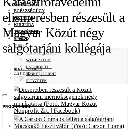
Katasztrófavédelmi
GAZDASÁG
EGÉSZSÉGÜGY
elismerésben részesült a
OKTATÁS
KULTÚRA
Magyar Közút négy
TERMÉSZET
SPORT
salgótarjáni kollégája
3100+
NÓGRÁD MEGYE
SZOMSZÉDOK
HATÁRON TÚL
ROZGONYI RITA
2021-11-05
MINKET IS ÉRINT
2 PERC OLVASÁS
JEGYZETEK
PROGRAMOK
DICSÉRETBEN RÉSZESÜLT A KÖZÚT SALGÓTARJÁNI
MÉRNÖKSÉGÉNEK NÉGY MUNKATÁRSA (FOTÓ: MAGYAR
KÖZÚT NONPROFIT ZRT. | FACEBOOK)