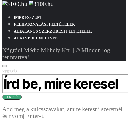
IMPRESSZUM
FELHASZNÁLÁSI FELTÉTELEK
ÁLTALÁNOS SZERZŐDÉSI FELTÉTELEK
ADATVÉDELMI ELVEK
Nógrádi Média Műhely Kft. | © Minden jog
fenntartva!
KERESÉS:
KERESÉS
Add meg a kulcsszavakat, amire keresni szeretnél
és nyomj Enter-t.