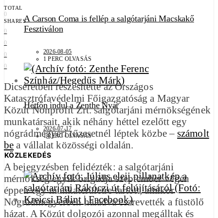
TOTAL
0
A Carson Coma is fellép a salgótarjáni Macskakő
SHARES
Fesztiválon
0
0
2026-08-05
0
1 PERC OLVASÁS
0
Dicséretben részesítette az Országos
Katasztrófavédelmi Főigazgatóság a Magyar
Hétfőn indul a Zenthe Nyár
Közút Nonprofit Zrt. salgótarjáni mérnökségének
munkatársait, akik néhány héttel ezelőtt egy
2026-07-17
nógrádmegyeri tűzesetnél léptek közbe –
számolt
1 PERC OLVASÁS
be
a vállalat közösségi oldalán.
KÖZLEKEDÉS
A bejegyzésben felidézték: a salgótarjáni
mérnökség egyik brigádja szeptember végén
éppen egy munkaterületre tartott, amikor
Nógrádmegyerben haladva észrevették a füstölő
házat. A Közút dolgozói azonnal megálltak és