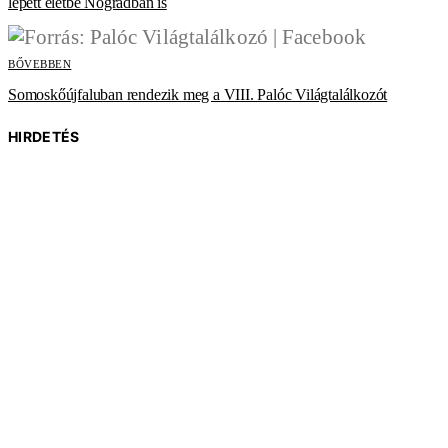
lépett életbe Nógrádban is
BŐVEBBEN
Somoskőújfaluban rendezik meg a VIII. Palóc Világtalálkozót
HIRDETÉS