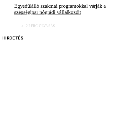
Egyedülálló szakmai programokkal várják a
szépségipar nógrádi vállalkozóit
2 PERC OLVASÁS
HIRDETÉS