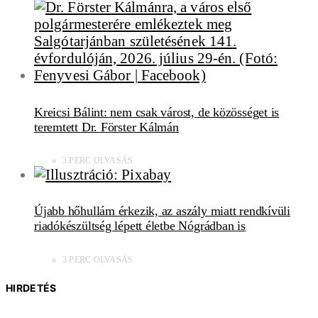
Kreicsi Bálint: nem csak várost, de közösséget is
teremtett Dr. Förster Kálmán
3 PERC OLVASÁS
Újabb hőhullám érkezik, az aszály miatt rendkívüli
riadókészültség lépett életbe Nógrádban is
3 PERC OLVASÁS
HIRDETÉS