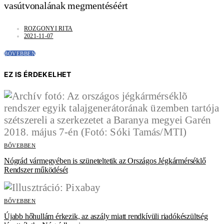
vasútvonalának megmentéséért
ROZGONYI RITA
2021-11-07
BŐVEBBEN
EZ IS ÉRDEKELHET
BŐVEBBEN
Nógrád vármegyében is szüneteltetik az Országos Jégkármérséklő
Rendszer működését
BŐVEBBEN
Újabb hőhullám érkezik, az aszály miatt rendkívüli riadókészültség