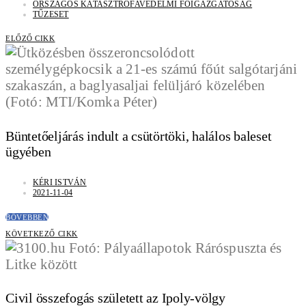
ORSZÁGOS KATASZTRÓFAVÉDELMI FŐIGAZGATÓSÁG
TŰZESET
ELŐZŐ CIKK
Büntetőeljárás indult a csütörtöki, halálos baleset
ügyében
KÉRI ISTVÁN
2021-11-04
BŐVEBBEN
KÖVETKEZŐ CIKK
Civil összefogás született az Ipoly-völgy