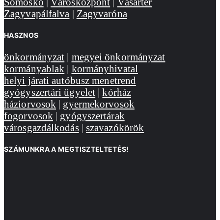
Somoskő
|
Városközpont
|
Vásártér
Zagyvapálfalva
|
Zagyvaróna
HASZNOS
önkormányzat
|
megyei önkormányzat
kormányablak
|
kormányhivatal
helyi járati autóbusz menetrend
gyógyszertári ügyelet
|
kórház
háziorvosok
|
gyermekorvosok
fogorvosok
|
gyógyszertárak
városgazdálkodás
|
szavazókörök
SZÁMUNKRA A MEGTISZTELTETÉS!