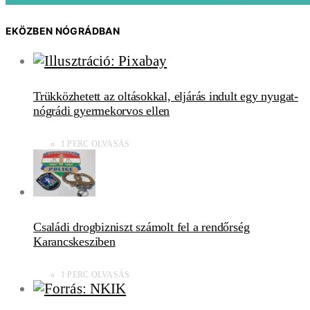
EKÖZBEN NÓGRÁDBAN
Trükközhetett az oltásokkal, eljárás indult egy nyugat-
nógrádi gyermekorvos ellen
1 PERC OLVASÁS
Családi drogbizniszt számolt fel a rendőrség
Karancskesziben
1 PERC OLVASÁS