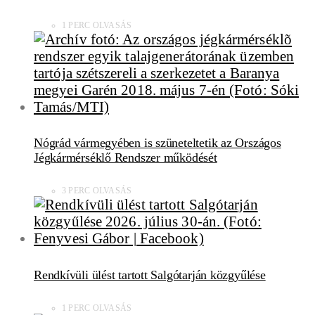
1 PERC OLVASÁS
Nógrád vármegyében is szüneteltetik az Országos
Jégkármérséklő Rendszer működését
3 PERC OLVASÁS
Rendkívüli ülést tartott Salgótarján közgyűlése
1 PERC OLVASÁS