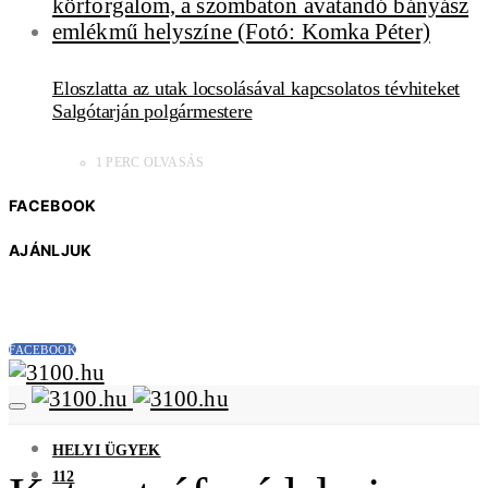
Eloszlatta az utak locsolásával kapcsolatos tévhiteket
Salgótarján polgármestere
1 PERC OLVASÁS
FACEBOOK
AJÁNLJUK
FACEBOOK
HELYI ÜGYEK
112