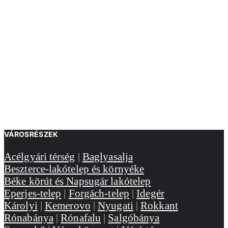
VÁROSRÉSZEK
Acélgyári térség
|
Baglyasalja
Beszterce-lakótelep és környéke
Béke körút és Napsugár lakótelep
Eperjes-telep
|
Forgách-telep
|
Idegér
Károlyi
|
Kemerovo
|
Nyugati
|
Rokkant
Rónabánya
|
Rónafalu
|
Salgóbánya