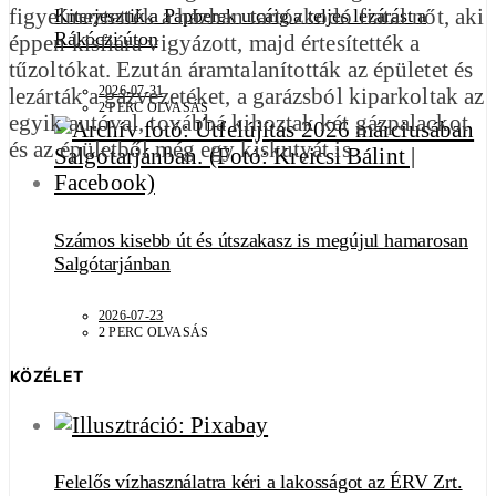
figyelmeztették a házban tartózkodó fiatal nőt, aki
Kiterjesztik a Papberek utcáig a teljes lezárást a
Rákóczi úton
éppen kisfiára vigyázott, majd értesítették a
tűzoltókat. Ezután áramtalanították az épületet és
lezárták a gázvezetéket, a garázsból kiparkoltak az
2026-07-31
2 PERC OLVASÁS
egyik autóval, továbbá kihoztak két gázpalackot
és az épületből még egy kiskutyát is.
Számos kisebb út és útszakasz is megújul hamarosan
Salgótarjánban
2026-07-23
2 PERC OLVASÁS
KÖZÉLET
Felelős vízhasználatra kéri a lakosságot az ÉRV Zrt.