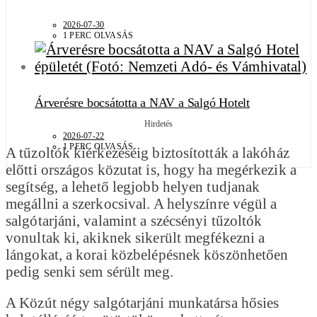
2026-07-30
1 PERC OLVASÁS
Árverésre bocsátotta a NAV a Salgó Hotelt
Hirdetés
2026-07-22
1 PERC OLVASÁS
A tűzoltók kiérkezéséig biztosították a lakóház
előtti országos közutat is, hogy ha megérkezik a
segítség, a lehető legjobb helyen tudjanak
megállni a szerkocsival. A helyszínre végül a
salgótarjáni, valamint a szécsényi tűzoltók
vonultak ki, akiknek sikerült megfékezni a
lángokat, a korai közbelépésnek köszönhetően
pedig senki sem sérült meg.
A Közút négy salgótarjáni munkatársa hősies