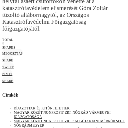
helytállásáért csütörtökön vehette át a
katasztrófavédelem elismerését Góra Zoltán
tűzoltó altábornagytól, az Országos
Katasztrófavédelmi Főigazgatóság
főigazgatójától.
TOTAL
0
SHARES
MEGOSZTÁS
SHARE
TWEET
PIN IT
SHARE
Címkék
DÍJAZOTTAK ÉS KITÜNTETETTEK
MAGYAR KÖZÚT NONPROFIT ZRT. NÓGRÁD VÁRMEGYEI
IGAZGATÓSÁGA
MAGYAR KÖZÚT NONPROFIT ZRT. SALGÓTARJÁNI MÉRNÖKSÉGE
NÓGRÁDMEGYER