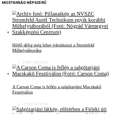
MOSTANSÁG NÉPSZERŰ
Hétfő délig még lehet jelentkezni a Stromfeld
Műhelytáborába
1 PERC OLVASÁS
A Carson Coma is fellép a salgótarjáni Macskakő
Fesztiválon
1 PERC OLVASÁS