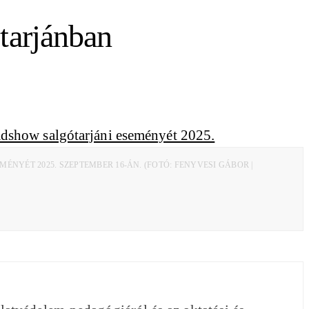
tarjánban
ÉT 2025. SZEPTEMBER 16-ÁN. (FOTÓ: FENYVESI GÁBOR |