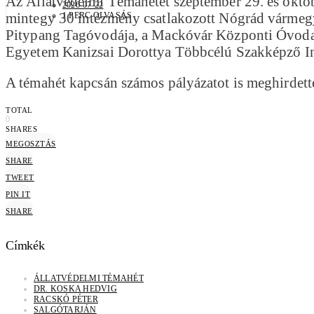
Az Állatvédelmi Témahetet szeptember 29. és októb
2026-07-22
mintegy 30 intézmény csatlakozott Nógrád vármegy
1 PERC OLVASÁS
Pitypang Tagóvodája, a Mackóvár Központi Óvoda, 
Egyetem Kanizsai Dorottya Többcélú Szakképző Int
A témahét kapcsán számos pályázatot is meghirdette
TOTAL
0
SHARES
MEGOSZTÁS
SHARE
TWEET
PIN IT
SHARE
Címkék
ÁLLATVÉDELMI TÉMAHÉT
DR. KOSKA HEDVIG
RACSKÓ PÉTER
SALGÓTARJÁN