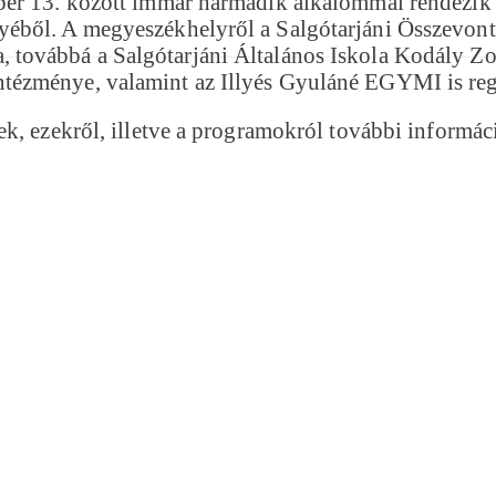
er 13. között immár harmadik alkalommal rendezik m
éből. A megyeszékhelyről a Salgótarjáni Összevont
továbbá a Salgótarjáni Általános Iskola Kodály Zol
ézménye, valamint az Illyés Gyuláné EGYMI is regi
k, ezekről, illetve a programokról további informác