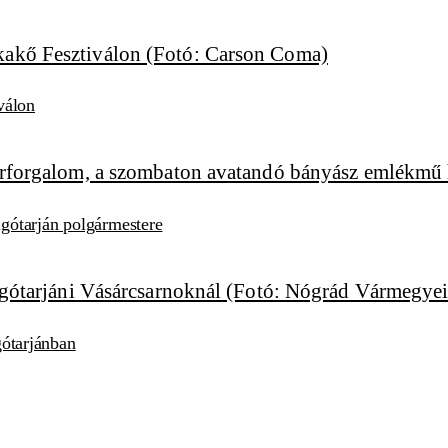
válon
algótarján polgármestere
lgótarjánban