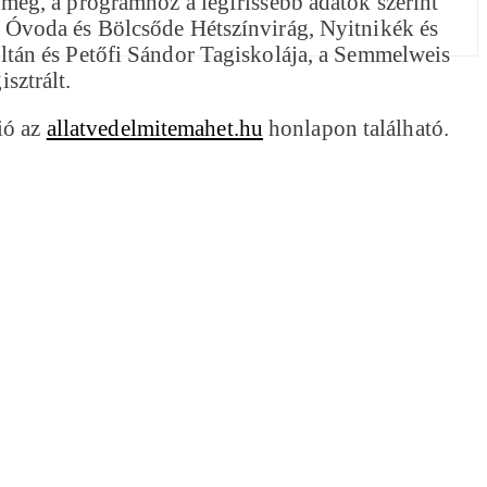
eg, a programhoz a legfrissebb adatok szerint
 Óvoda és Bölcsőde Hétszínvirág, Nyitnikék és
tán és Petőfi Sándor Tagiskolája, a Semmelweis
sztrált.
ió az
allatvedelmitemahet.hu
honlapon található.