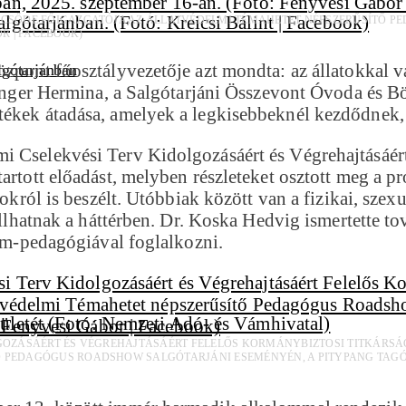
ÖLCSŐDE FŐIGAZGATÓJA AZ ÁLLATVÉDELMI TÉMAHETET NÉPSZERŰSÍTŐ 
OR | FACEBOOK)
özpont főosztályvezetője azt mondta: az állatokkal 
lgótarjánban
ilinger Hermina, a Salgótarjáni Összevont Óvoda és B
tékek átadása, amelyek a legkisebbeknél kezdődnek, 
i Cselekvési Terv Kidolgozásáért és Végrehajtásáér
tartott előadást, melyben részleteket osztott meg a 
kokról is beszélt. Utóbbiak között van a fizikai, sze
llhatnak a háttérben. Dr. Koska Hedvig ismertette tová
lem-pedagógiával foglalkozni.
LGOZÁSÁÉRT ÉS VÉGREHAJTÁSÁÉRT FELELŐS KORMÁNYBIZTOSI TITKÁRSÁ
 PEDAGÓGUS ROADSHOW SALGÓTARJÁNI ESEMÉNYÉN, A PITYPANG TAGÓVOD