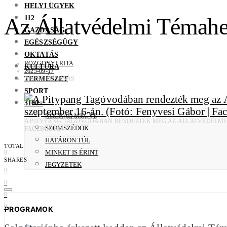
HELYI ÜGYEK
112
Az Állatvédelmi Témahet
GAZDASÁG
EGÉSZSÉGÜGY
OKTATÁS
ROZGONYI RITA
KULTÚRA
2025-09-17
TERMÉSZET
2 PERC OLVASÁS
SPORT
3100+
NÓGRÁD MEGYE
A PITYPANG TAGÓVODÁBAN RENDEZTÉK MEG AZ ÁLLATVÉDELMI T
SZOMSZÉDOK
FACEBOOK)
HATÁRON TÚL
TOTAL
MINKET IS ÉRINT
0
SHARES
JEGYZETEK
0
0
0
0
PROGRAMOK