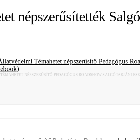
et népszerűsítették Salgó
ÉMAHETET NÉPSZERŰSÍTŐ PEDAGÓGUS ROADSHOW SALGÓTARJÁNI ESEMÉNY