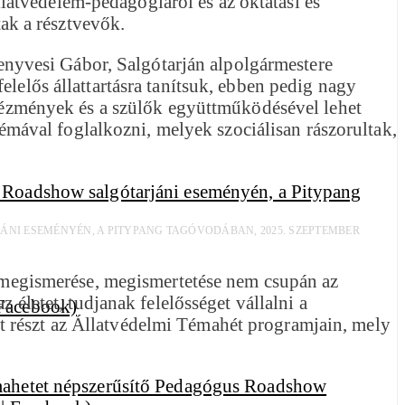
atvédelem-pedagógiáról és az oktatási és
ak a résztvevők.
nyvesi Gábor, Salgótarján alpolgármestere
elelős állattartásra tanítsuk, ebben pedig nagy
intézmények és a szülők együttműködésével lehet
 témával foglalkozni, melyek szociálisan rászorultak,
NI ESEMÉNYÉN, A PITYPANG TAGÓVODÁBAN, 2025. SZEPTEMBER
et megismerése, megismertetése nem csupán az
 életet, tudjanak felelősséget vállalni a
t részt az Állatvédelmi Témahét programjain, mely