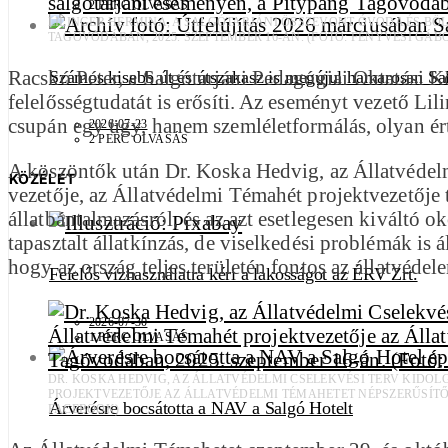
2 PERC OLVASÁS
LILINGER HERMINA, A SALGÓTARJÁNI ÖSSZEVONT ÓVODA ÉS B
TAGÓVODÁBAN, 2025. SZEPTEMBER 16-ÁN. (FOTÓ: FENYVESI GÁB
Racskó Péter, a Salgótarjáni Pedagógiai Oktatási K
Számos kisebb út és útszakasz is megújul hamarosan Sa
felelősségtudatát is erősíti. Az eseményt vezető L
csupán egy ügy, hanem szemléletformálás, olyan ér
2026-07-23
2 PERC OLVASÁS
A köszöntők után Dr. Koska Hedvig, az Állatvédelm
KÖZÉLET
vezetője, az Állatvédelmi Témahét projektvezetője 
állatbántalmazásról, és az azt esetlegesen kiváltó o
tapasztalt állatkínzás, de viselkedési problémák is á
hogy az ország teljes területén fontos az állatvéde
Felelős vízhasználatra kéri a lakosságot az ÉRV Zrt.
2026-07-30
1 PERC OLVASÁS
DR. KOSKA HEDVIG, AZ ÁLLATVÉDELMI CSELEKVÉSI TERV KIDO
PROJEKTVEZETŐJE AZ ÁLLATVÉDELMI TÉMAHETET NÉPSZERŰSÍTŐ
Árverésre bocsátotta a NAV a Salgó Hotelt
FACEBOOK)