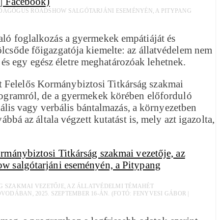
PEDAGÓGUS ROADSHOW SALGÓTARJÁNI ESEMÉNYÉN, A PITYPANG
való foglalkozás a gyermekek empátiáját és
ölcsőde főigazgatója kiemelte: az állatvédelem nem
és egy egész életre meghatározóak lehetnek.
t Felelős Kormánybiztosi Titkárság szakmai
programról, de a gyermekek körében előforduló
xuális vagy verbális bántalmazás, a környezetben
bbá az általa végzett kutatást is, mely azt igazolta,
G SZAKMAI VEZETŐJE, AZ ÁLLATVÉDELMI TÉMAHÉT
ÁBAN, 2025. SZEPTEMBER 16-ÁN. (FOTÓ: FENYVESI GÁBOR |