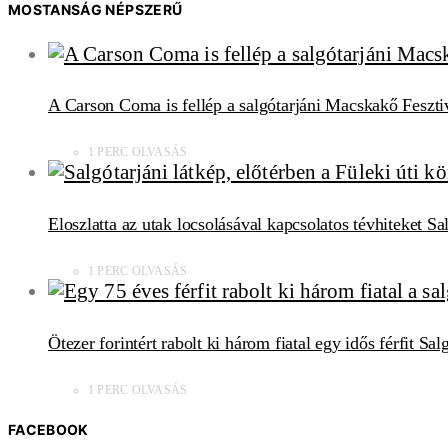
MOSTANSÁG NÉPSZERŰ
A Carson Coma is fellép a salgótarjáni Macskakő Feszti
1 PERC OLVASÁS
Eloszlatta az utak locsolásával kapcsolatos tévhiteket S
1 PERC OLVASÁS
Ötezer forintért rabolt ki három fiatal egy idős férfit Sa
1 PERC OLVASÁS
FACEBOOK