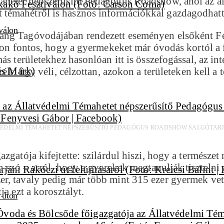
ahetet népszerűsítő Pedagógus Roadshow, ahol az áll
témahétről is hasznos információkkal gazdagodhatt
válon
ang Tagóvodájában rendezett eseményen elsőként Fe
yon fontos, hogy a gyermekeket már óvodás kortól a f
más területekhez hasonlóan itt is összefogással, az 
élt: úgy véli, célzottan, azokon a területeken kell a
ÉDELMI TÉMAHETET NÉPSZERŰSÍTŐ PEDAGÓGUS ROADSHOW SALGÓTARJÁ
azgatója kifejtette: szilárdul hiszi, hogy a termész
 szó – arról, hogy a gyerekek megtanulják tisztelni az
r, tavaly pedig már több mint 315 ezer gyermek vet
a ezt a korosztályt.
i úton