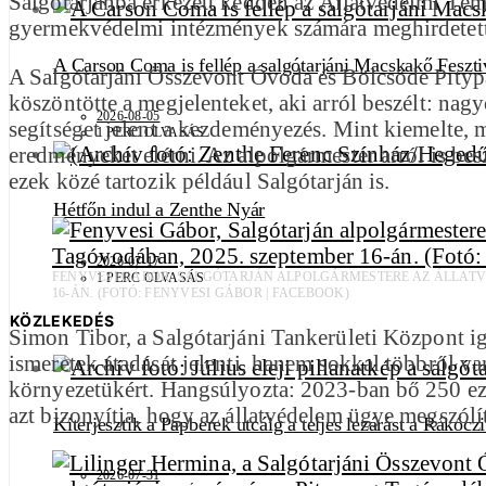
Salgótarjánba érkezett kedden az Állatvédelmi Tém
gyermekvédelmi intézmények számára meghirdetett 
A Carson Coma is fellép a salgótarjáni Macskakő Feszti
A Salgótarjáni Összevont Óvoda és Bölcsőde Pityp
köszöntötte a megjelenteket, aki arról beszélt: nag
2026-08-05
segítséget jelent a kezdeményezés. Mint kiemelte, 
1 PERC OLVASÁS
eredményeket elérni. Az alpolgármester arról is besz
ezek közé tartozik például Salgótarján is.
Hétfőn indul a Zenthe Nyár
2026-07-17
FENYVESI GÁBOR, SALGÓTARJÁN ALPOLGÁRMESTERE AZ ÁLLATV
1 PERC OLVASÁS
16-ÁN. (FOTÓ: FENYVESI GÁBOR | FACEBOOK)
KÖZLEKEDÉS
Simon Tibor, a Salgótarjáni Tankerületi Központ ig
ismeretek átadását jelenti, hanem sokkal többről van
környezetükért. Hangsúlyozta: 2023-ban bő 250 eze
azt bizonyítja, hogy az állatvédelem ügye megszólítj
Kiterjesztik a Papberek utcáig a teljes lezárást a Rákócz
2026-07-31