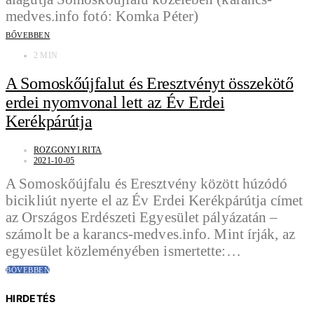
BŐVEBBEN
2 MIN
A Somoskőújfalut és Eresztvényt összekötő
erdei nyomvonal lett az Év Erdei
Kerékpárútja
ROZGONYI RITA
2021-10-05
A Somoskőújfalu és Eresztvény között húzódó
bicikliút nyerte el az Év Erdei Kerékpárútja címet
az Országos Erdészeti Egyesület pályázatán –
számolt be a karancs-medves.info. Mint írják, az
egyesület közleményében ismertette:…
BŐVEBBEN
HIRDETÉS