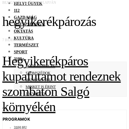
BEJEGYZÉSEK CÍMKE ALAPJÁN
HELYI ÜGYEK
112
hegyikerékpározás
GAZDASÁG
EGÉSZSÉGÜGY
OKTATÁS
KULTÚRA
7 BEJEGYZÉS
TERMÉSZET
SPORT
Hegyikerékpáros
3100+
NÓGRÁD MEGYE
kupafutamot rendeznek
SZOMSZÉDOK
HATÁRON TÚL
szombaton Salgó
MINKET IS ÉRINT
JEGYZETEK
környékén
PROGRAMOK
3100.HU