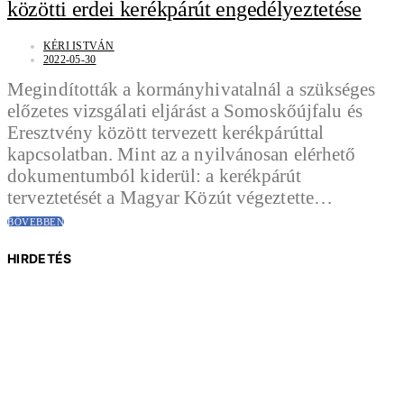
közötti erdei kerékpárút engedélyeztetése
KÉRI ISTVÁN
2022-05-30
Megindították a kormányhivatalnál a szükséges
előzetes vizsgálati eljárást a Somoskőújfalu és
Eresztvény között tervezett kerékpárúttal
kapcsolatban. Mint az a nyilvánosan elérhető
dokumentumból kiderül: a kerékpárút
terveztetését a Magyar Közút végeztette…
BŐVEBBEN
HIRDETÉS