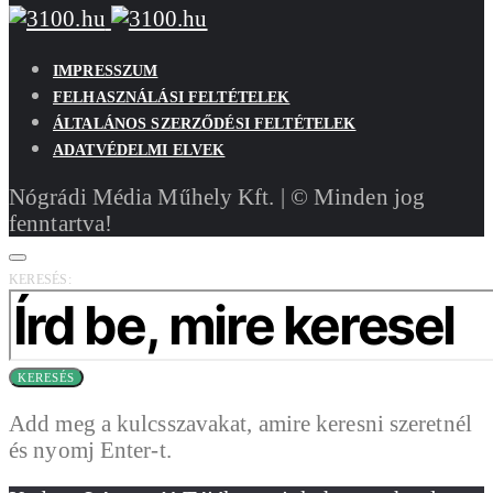
IMPRESSZUM
FELHASZNÁLÁSI FELTÉTELEK
ÁLTALÁNOS SZERZŐDÉSI FELTÉTELEK
ADATVÉDELMI ELVEK
Nógrádi Média Műhely Kft. | © Minden jog
fenntartva!
KERESÉS:
KERESÉS
Add meg a kulcsszavakat, amire keresni szeretnél
és nyomj Enter-t.