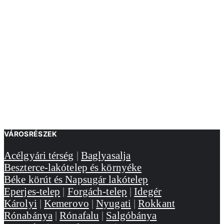
VÁROSRÉSZEK
Acélgyári térség
|
Baglyasalja
Beszterce-lakótelep és környéke
Béke körút és Napsugár lakótelep
Eperjes-telep
|
Forgách-telep
|
Idegér
Károlyi
|
Kemerovo
|
Nyugati
|
Rokkant
Rónabánya
|
Rónafalu
|
Salgóbánya