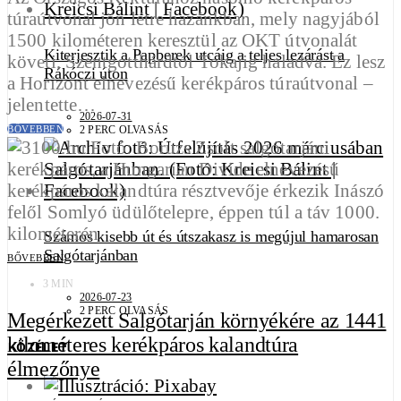
túraútvonal jön létre hazánkban, mely nagyjából
1500 kilométeren keresztül az OKT útvonalát
Kiterjesztik a Papberek utcáig a teljes lezárást a
követi, Szentgotthárdtól Tokajig haladva. Ez lesz
Rákóczi úton
a Horizont elnevezésű kerékpáros túraútvonal –
jelentette…
2026-07-31
2 PERC OLVASÁS
BŐVEBBEN
Számos kisebb út és útszakasz is megújul hamarosan
Salgótarjánban
BŐVEBBEN
3 MIN
2026-07-23
2 PERC OLVASÁS
Megérkezett Salgótarján környékére az 1441
kilométeres kerékpáros kalandtúra
KÖZÉLET
élmezőnye