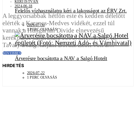
KÉRI ISTVÁN
2024-06-18
Felelős vízhasználatra kéri a lakosságot az ÉRV Zrt.
A leggyorsabbak hétfőn este és kedden délelőtt
elérték a Karancs-Medves vidékét, ezzel túl
2026-07-30
vannak a Hungarian Divide elnevezésű
1 PERC OLVASÁS
kerékpáros kalandtúra 1000. kilométerén is.
Tavaly a salgótarjáni Boruzs Zsolt volt a…
BŐVEBBEN
Árverésre bocsátotta a NAV a Salgó Hotelt
HIRDETÉS
2026-07-22
1 PERC OLVASÁS