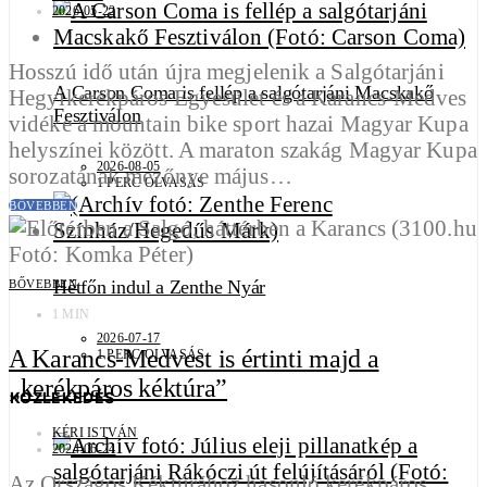
2026-05-22
Hosszú idő után újra megjelenik a Salgótarjáni
A Carson Coma is fellép a salgótarjáni Macskakő
Hegyikerékpáros Egyesület és a Karancs-Medves
Fesztiválon
vidéke a mountain bike sport hazai Magyar Kupa
helyszínei között. A maraton szakág Magyar Kupa
2026-08-05
sorozatának mezőnye május…
1 PERC OLVASÁS
BŐVEBBEN
Hétfőn indul a Zenthe Nyár
BŐVEBBEN
1 MIN
2026-07-17
A Karancs-Medvest is értinti majd a
1 PERC OLVASÁS
„kerékpáros kéktúra”
KÖZLEKEDÉS
KÉRI ISTVÁN
2024-06-24
Az Országos Kéktúrához hasonló kerékpáros