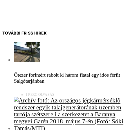
TOVÁBBI FRISS HÍREK
Ötezer forintért rabolt ki három fiatal egy idős férfit
Salgótarjánban
1 PERC OLVASÁS