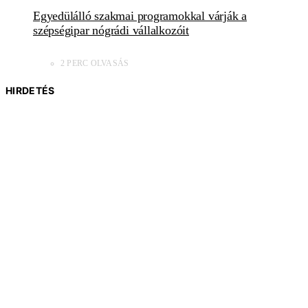
Egyedülálló szakmai programokkal várják a
szépségipar nógrádi vállalkozóit
2 PERC OLVASÁS
HIRDETÉS