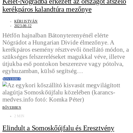
Kelet-Nógrádba érkezett az országot átszelő
kerékpáros kalandtúra mezőnye
KÉRI ISTVÁN
2023-06-12
Hétfőn hajnalban Bátonyterenyénél elérte
Nógrádot a Hungarian Divide élmezőnye. A
kerékpáros esemény résztvevői önellátó módon, a
szükséges felszereléseket magukkal véve, illetve
útjukba eső pontokon beszerezve vagy pótolva,
egyhuzamban, külső segítség…
BŐVEBBEN
BŐVEBBEN
2 MIN
Elindult a Somoskőújfalu és Eresztvény