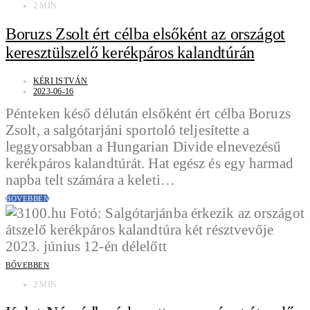
2 MIN
Boruzs Zsolt ért célba elsőként az országot
keresztülszelő kerékpáros kalandtúrán
KÉRI ISTVÁN
2023-06-16
Pénteken késő délután elsőként ért célba Boruzs
Zsolt, a salgótarjáni sportoló teljesítette a
leggyorsabban a Hungarian Divide elnevezésű
kerékpáros kalandtúrát. Hat egész és egy harmad
napba telt számára a keleti…
BŐVEBBEN
BŐVEBBEN
2 MIN