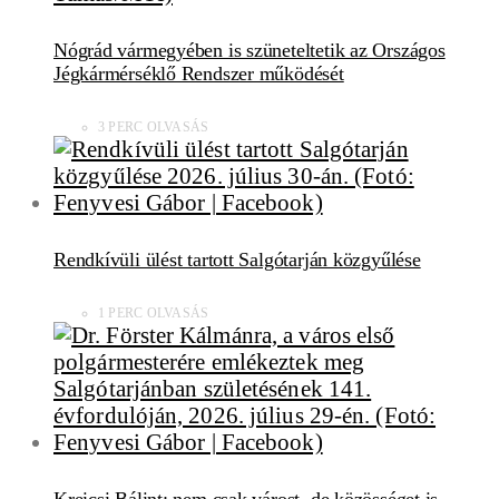
Nógrád vármegyében is szüneteltetik az Országos
Jégkármérséklő Rendszer működését
3 PERC OLVASÁS
Rendkívüli ülést tartott Salgótarján közgyűlése
1 PERC OLVASÁS
Kreicsi Bálint: nem csak várost, de közösséget is