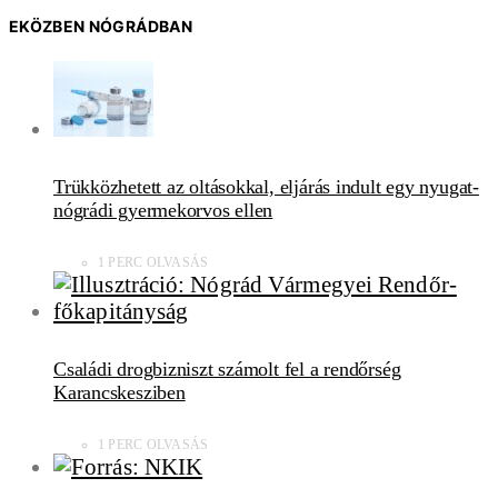
EKÖZBEN NÓGRÁDBAN
Trükközhetett az oltásokkal, eljárás indult egy nyugat-
nógrádi gyermekorvos ellen
1 PERC OLVASÁS
Családi drogbizniszt számolt fel a rendőrség
Karancskesziben
1 PERC OLVASÁS