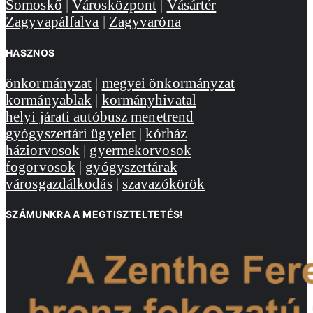
Somoskő
|
Városközpont
|
Vásártér
Zagyvapálfalva
|
Zagyvaróna
HASZNOS
önkormányzat
|
megyei önkormányzat
kormányablak
|
kormányhivatal
helyi járati autóbusz menetrend
gyógyszertári ügyelet
|
kórház
háziorvosok
|
gyermekorvosok
fogorvosok
|
gyógyszertárak
városgazdálkodás
|
szavazókörök
SZÁMUNKRA A MEGTISZTELTETÉS!