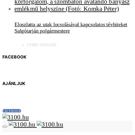
Eloszlatta az utak locsolásával kapcsolatos tévhiteket
Salgótarján polgármestere
1 PERC OLVASÁS
FACEBOOK
AJÁNLJUK
FACEBOOK