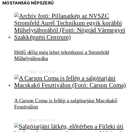
MOSTANSÁG NÉPSZERŰ
Hétfő délig még lehet jelentkezni a Stromfeld
Műhelytáborába
1 PERC OLVASÁS
A Carson Coma is fellép a salgótarjáni Macskakő
Fesztiválon
1 PERC OLVASÁS