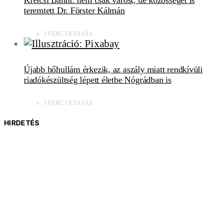
teremtett Dr. Förster Kálmán
3 PERC OLVASÁS
Újabb hőhullám érkezik, az aszály miatt rendkívüli
riadókészültség lépett életbe Nógrádban is
3 PERC OLVASÁS
HIRDETÉS